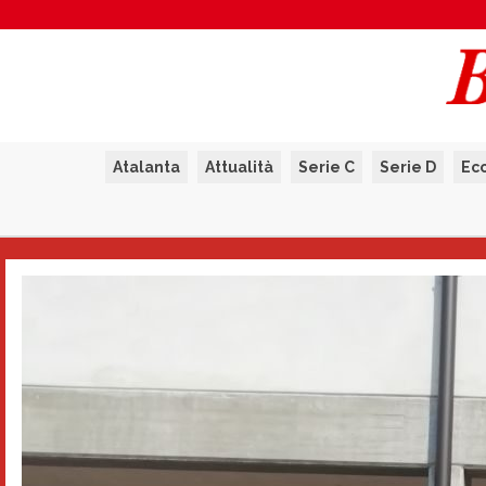
Atalanta
Attualità
Serie C
Serie D
Ec