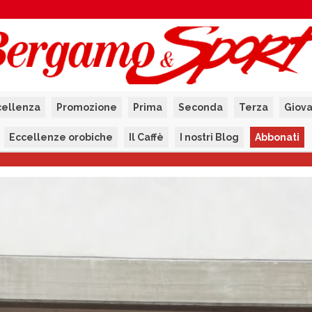
cellenza
Promozione
Prima
Seconda
Terza
Giova
Eccellenze orobiche
Il Caffè
I nostri Blog
Abbonati