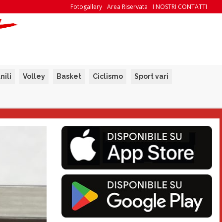
Fotogallery
Area Riservata
I NOSTRI CONTATTI
nili
Volley
Basket
Ciclismo
Sport vari