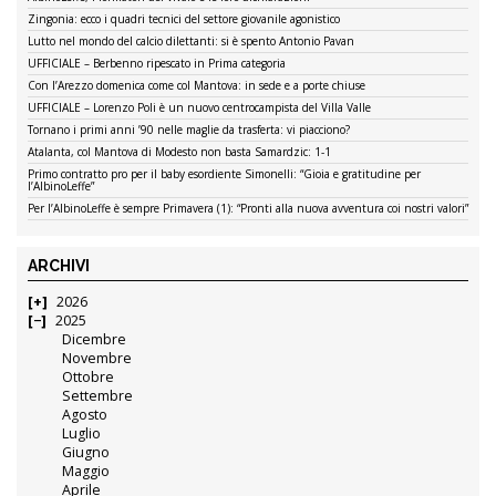
Zingonia: ecco i quadri tecnici del settore giovanile agonistico
Lutto nel mondo del calcio dilettanti: si è spento Antonio Pavan
UFFICIALE – Berbenno ripescato in Prima categoria
Con l’Arezzo domenica come col Mantova: in sede e a porte chiuse
UFFICIALE – Lorenzo Poli è un nuovo centrocampista del Villa Valle
Tornano i primi anni ’90 nelle maglie da trasferta: vi piacciono?
Atalanta, col Mantova di Modesto non basta Samardzic: 1-1
Primo contratto pro per il baby esordiente Simonelli: “Gioia e gratitudine per
l’AlbinoLeffe”
Per l’AlbinoLeffe è sempre Primavera (1): “Pronti alla nuova avventura coi nostri valori”
ARCHIVI
2026
2025
Dicembre
Novembre
Ottobre
Settembre
Agosto
Luglio
Giugno
Maggio
Aprile