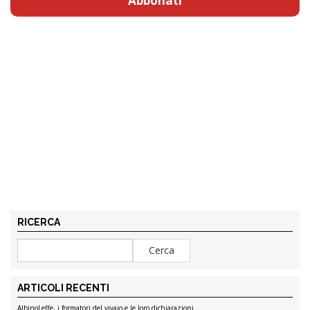
Abbonati
RICERCA
ARTICOLI RECENTI
AlbinoLeffe, i formatori del vivaio e le loro dichiarazioni