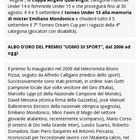
Under 14 e femminile Under 15 e che proseguirà fino al 30
agosto. Il 4 e 5 settembre il
torneo Under 13 alla memoria
di mister Emiliano Mondonico
e chiuderà tutto il 5
settembre il 7° Torneo Dream Cup per i ragazzi della 4°
categoria (giocatori con disabilità).
ALBO D’ORO DEL PREMIO “UOMO DI SPORT”, dal 2006 ad
oggi
Il premio fu inaugurato nel 2006 dal telecronista Bruno
Pizzul, seguito da Alfredo Calligaris (medico dello sport).
Successivamente sono stati premiati, in ordine: Ivan Gotti
(campione locale due volte vincitore del Giro d’Italia),
Marcello Lippi (ct della Nazionale Campione del Mondo),
David Messina (storica firma della Gazzetta), Josè Manuel
Ballestreros (tecnico della nazionale olimpica spagnola),
Emiliano Mondonico, Mino Favini (il Mago del settore
giovanile atalantino, recentemente scomparso), Mario Corso
(il sinistro di Dio nella Grande Inter), Luisito Suarez, Roberto
Donadoni, Gian Piero Gasperini ed Antonio Percassi,
riconosciuti per l’eccezionale lavoro con l’Atalanta calcio, nel