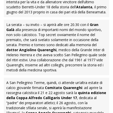
interista per la vita e da allenatore vincitore dell’ultimo
scudetto Berretti-Under 18 della storia dell’
Atalanta
, il primo
giugno del 2013 proprio in casa dei pari età della Beneamata.
La serata – su invito – si aprirà alle ore 20.30 con il
Gran
Galà
alla presenza di importanti nomi del mondo sportivo,
non solo calcistico. Top secret ovviamente il nome del
premiato, che sarà svelato solamente in occasione della
serata. Premio e torneo sono dedicati alla memoria del
dottor Angiolino Quarenghi
, medico della Grande Inter di
Helenio Herrera e che aveva scelto San Pellegrino quale sede
del ritiri estivi. Una collaborazione che dal 1961 al 1977 vide
Quarenghi, insieme ad altri colleghi, precorrere la storia ed i
metodi della medicina sportiva.
A San Pellegrino Terme, quindi, ci attende un’altra estate di
calcio giovanile firmata
Comitato Quarenghi
: ad aprire la
rassegna calcistica il 21 e 22 agosto sarà la
quinta edizione
della Coppa Alfredo Calligaris Under 17
, dedicata al
“padre” dei preparatori atletici; il 26 agosto, con la
tradizionale sfilata serale, si aprirà la manifestazione
“Regina”, la
Coppa Angelo Quarenghi
, categoria maschile