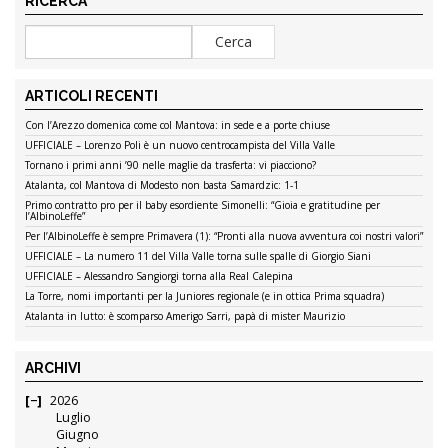
RICERCA
ARTICOLI RECENTI
Con l’Arezzo domenica come col Mantova: in sede e a porte chiuse
UFFICIALE – Lorenzo Poli è un nuovo centrocampista del Villa Valle
Tornano i primi anni ’90 nelle maglie da trasferta: vi piacciono?
Atalanta, col Mantova di Modesto non basta Samardzic: 1-1
Primo contratto pro per il baby esordiente Simonelli: “Gioia e gratitudine per
l’AlbinoLeffe”
Per l’AlbinoLeffe è sempre Primavera (1): “Pronti alla nuova avventura coi nostri valori”
UFFICIALE – La numero 11 del Villa Valle torna sulle spalle di Giorgio Siani
UFFICIALE – Alessandro Sangiorgi torna alla Real Calepina
La Torre, nomi importanti per la Juniores regionale (e in ottica Prima squadra)
Atalanta in lutto: è scomparso Amerigo Sarri, papà di mister Maurizio
ARCHIVI
2026
Luglio
Giugno