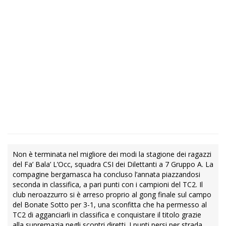
Non è terminata nel migliore dei modi la stagione dei ragazzi
del Fa’ Bala’ L’Occ, squadra CSI dei Dilettanti a 7 Gruppo A. La
compagine bergamasca ha concluso l’annata piazzandosi
seconda in classifica, a pari punti con i campioni del TC2. Il
club neroazzurro si è arreso proprio al gong finale sul campo
del Bonate Sotto per 3-1, una sconfitta che ha permesso al
TC2 di agganciarli in classifica e conquistare il titolo grazie
alla supremazia negli scontri diretti. I punti persi per strada