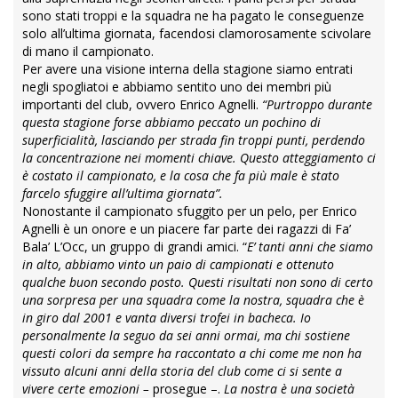
sono stati troppi e la squadra ne ha pagato le conseguenze
solo all’ultima giornata, facendosi clamorosamente scivolare
di mano il campionato.
Per avere una visione interna della stagione siamo entrati
negli spogliatoi e abbiamo sentito uno dei membri più
importanti del club, ovvero Enrico Agnelli.
“Purtroppo durante
questa stagione forse abbiamo peccato un pochino di
superficialità, lasciando per strada fin troppi punti, perdendo
la concentrazione nei momenti chiave. Questo atteggiamento ci
è costato il campionato, e la cosa che fa più male è stato
farcelo sfuggire all’ultima giornata”.
Nonostante il campionato sfuggito per un pelo, per Enrico
Agnelli è un onore e un piacere far parte dei ragazzi di Fa’
Bala’ L’Occ, un gruppo di grandi amici. “
E’ tanti anni che siamo
in alto, abbiamo vinto un paio di campionati e ottenuto
qualche buon secondo posto. Questi risultati non sono di certo
una sorpresa per una squadra come la nostra, squadra che è
in giro dal 2001 e vanta diversi trofei in bacheca. Io
personalmente la seguo da sei anni ormai, ma chi sostiene
questi colori da sempre ha raccontato a chi come me non ha
vissuto alcuni anni della storia del club come ci si sente a
vivere certe emozioni –
prosegue –.
La nostra è una società