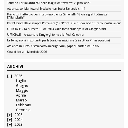
Tornano i primi anni ’90 nelle maglie da trasferta: vi piacciono?
Atalanta, col Mantova di Modesto non basta Samardzic: 1-1
Primo contratto pro per il baby esordiente Simonelli: “Gioia e gratitudine per
l’AlbinoLeffe”
Per l’AlbinoLeffe è sempre Primavera (1): “Pronti alla nuova avventura coi nostri valori”
UFFICIALE – La numero 11 del Villa Valle torna sulle spalle di Giorgio Siani
UFFICIALE – Alessandro Sangiorgi torna alla Real Calepina
La Torre, nomi importanti per la Juniores regionale (e in ottica Prima squadra)
Atalanta in lutto: è scomparso Amerigo Sarri, papà di mister Maurizio
Cosa ci lascia il Mondiale 2026
ARCHIVI
2026
Luglio
Giugno
Maggio
Aprile
Marzo
Febbraio
Gennaio
2025
2024
2023