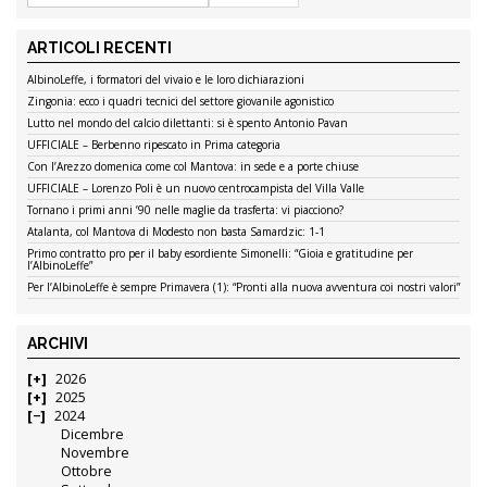
ARTICOLI RECENTI
AlbinoLeffe, i formatori del vivaio e le loro dichiarazioni
Zingonia: ecco i quadri tecnici del settore giovanile agonistico
Lutto nel mondo del calcio dilettanti: si è spento Antonio Pavan
UFFICIALE – Berbenno ripescato in Prima categoria
Con l’Arezzo domenica come col Mantova: in sede e a porte chiuse
UFFICIALE – Lorenzo Poli è un nuovo centrocampista del Villa Valle
Tornano i primi anni ’90 nelle maglie da trasferta: vi piacciono?
Atalanta, col Mantova di Modesto non basta Samardzic: 1-1
Primo contratto pro per il baby esordiente Simonelli: “Gioia e gratitudine per
l’AlbinoLeffe”
Per l’AlbinoLeffe è sempre Primavera (1): “Pronti alla nuova avventura coi nostri valori”
ARCHIVI
2026
2025
2024
Dicembre
Novembre
Ottobre