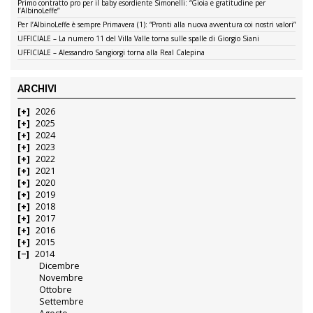
Primo contratto pro per il baby esordiente Simonelli: “Gioia e gratitudine per
l’AlbinoLeffe”
Per l’AlbinoLeffe è sempre Primavera (1): “Pronti alla nuova avventura coi nostri valori”
UFFICIALE – La numero 11 del Villa Valle torna sulle spalle di Giorgio Siani
UFFICIALE – Alessandro Sangiorgi torna alla Real Calepina
ARCHIVI
2026
2025
2024
2023
2022
2021
2020
2019
2018
2017
2016
2015
2014
Dicembre
Novembre
Ottobre
Settembre