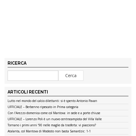
RICERCA
ARTICOLI RECENTI
Lutto nel mondo del calcio dilettanti: si è spento Antonio Pavan
UFFICIALE – Berbenno ripescato in Prima categoria
Con l’Arezzo domenica come col Mantova: in sede e a porte chiuse
UFFICIALE – Lorenzo Poli è un nuovo centrocampista del Villa Valle
Tornano i primi anni ’90 nelle maglie da trasferta: vi piacciono?
Atalanta, col Mantova di Modesto non basta Samardzic: 1-1