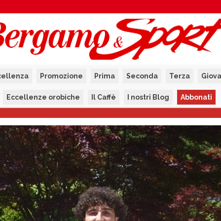
cellenza
Promozione
Prima
Seconda
Terza
Giova
Eccellenze orobiche
Il Caffè
I nostri Blog
Abbonati