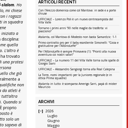
ARTICOLI RECENTI
-slalom
. Ho
lo, mi chiese
Con l’Arezzo domenica come col Mantova: in sede e a porte
chiuse
on i ragazzi
UFFICIALE – Lorenzo Poli è un nuovo centrocampista del
ti in squadra
Villa Valle
iene
Tornano i primi anni ’90 nelle maglie da trasferta: vi
piacciono?
 iniziato a
Atalanta, col Mantova di Modesto non basta Samardzic: 1-1
disciplina:
Primo contratto pro per il baby esordiente Simonelli: “Gioia e
come quella
gratitudine per l’AlbinoLeffe”
. L’altro è
Per l’AlbinoLeffe è sempre Primavera (1): “Pronti alla nuova
avventura coi nostri valori”
 ha trovato
UFFICIALE – La numero 11 del Villa Valle torna sulle spalle di
di una protesi
Giorgio Siani
persona
UFFICIALE – Alessandro Sangiorgi torna alla Real Calepina
uello che già
La Torre, nomi importanti per la Juniores regionale (e in
ottica Prima squadra)
eralmente a
Atalanta in lutto: è scomparso Amerigo Sarri, papà di mister
qualifiche non
Maurizio
a da atleti è
tutt’altra
vi. Quando si
ARCHIVI
È proprio
2026
 posto è
Luglio
tto solo un
Giugno
to sapevo di
Maggio