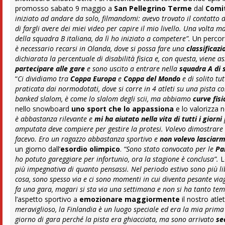
promosso sabato 9 maggio a
San Pellegrino Terme
dal
Comi
iniziato ad andare da solo, filmandomi: avevo trovato il contatto d
di fargli avere dei miei video per capire il mio livello. Una volta 
della squadra B italiana, da lì ho iniziato a competere”.
Un percor
è necessario recarsi in Olanda, dove si possa fare una
classificazi
dichiarata la percentuale di disabilità fisica e, con questa, viene
partecipare alle gare
e sono uscito a entrare nella
squadra A di
“
Ci dividiamo tra
Coppa Europa
e
Coppa del Mondo
e di solito tu
praticata dai normodotati, dove si corre in 4 atleti su una pista con
banked slalom, è come lo slalom degli scii, ma abbiamo
curve fis
nello snowboard
uno sport che lo appassiona
e lo valorizza nel
è abbastanza rilevante e
mi ha aiutato nella vita di tutti i giorni
amputata deve compiere per gestire la protesi. Volevo dimostrare 
facevo. Ero un ragazzo abbastanza sportivo e
non volevo lasciarm
un giorno dall’
esordio olimpico
.
“Sono stato convocato per le
P
a
ho potuto gareggiare per infortunio, ora la stagione è conclusa”.
L
più impegnativa di quanto pensassi. Nel periodo estivo sono più libe
cosa, sono spesso via e ci sono momenti in cui diventa pesante viag
fa una gara, magari si sta via una settimana e non si ha tanto tempo
l’aspetto sportivo a
emozionare maggiormente
il nostro atle
meraviglioso, la Finlandia è un luogo speciale ed era la mia prima
giorno di gara perché la pista era ghiacciata, ma sono arrivato
se