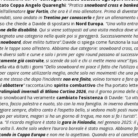
tato Coppa Angelo Quarenghi
:
“Pratico
snowboard cross e banked
ell’allenatore
Igor Fortin
, che ora è il mio allenatore. Prima di diventar
mandati, sono andato in
Trentino per conoscerlo
e fare un allenamento c
so che chiede a Davide di spostarsi in
Nord Europa
. “Una volta entra
one della disabilità
. Qui si viene sottoposti ad una visita medica dove v
 assegnata una categoria nella quale poi si gareggerà. Successivamente ho
 snowboard
, dove milito tuttora”.
Davide ci spiega come funziona la sua 
tte le tappe sono all’estero. Abbiamo due categorie: snowboard cross, 
 diversi salti e curve e solo i primi per ogni round passano al successivo
icamente già costruite
, si scende da soli e chi ci mette meno vince”
.
Epis
la vita di tutti i giorni “
Dello snowboard mi piace il fatto che l’utilizzo 
per capire come utilizzarla meglio, anche solo nei movimenti che una 
a me stesso che dopo l’incidente
non era finita
, volevo tornare a fare q
i abbattere
”
racconta.
Uno
spirito combattivo
che l’ha portato lett
ralimpiadi invernali di Milano Cortina 2026
, ma il giorno prima delle 
o snowboard ha veramente
cambiato l’esistenza
di Davide:
“La vit
ro, faccio palestra e nuoto, sto con la mia famiglia. In inverno diventa 
giare sempre, d’altro canto è l’aspetto bello, si vedono molti posti nuo
 per visitare, magari si ha un giorno di tregua, ma non si fa i turisti”.
ta.
“Il ricordo migliore è stata la
gara in Finlandia
, nel gennaio 2025: il
 volta lì. Anche solo vedere l’aurora boreale è stato magico. Abbiamo fa
condo in Coppa Europa
e non me lo aspettavo. Quando ero al cancellet