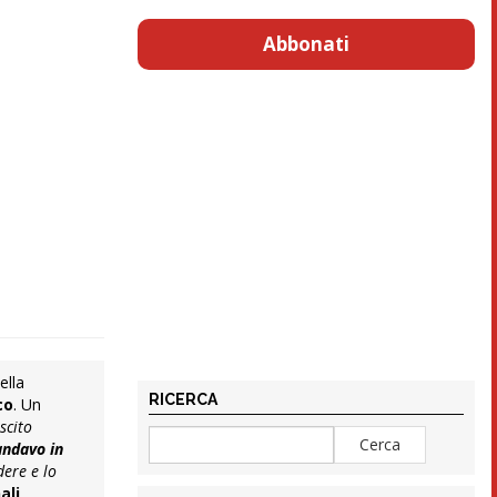
Abbonati
ella
RICERCA
co
. Un
scito
andavo in
dere e lo
ali
,