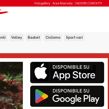
Fotogallery
Area Riservata
I NOSTRI CONTATTI
nili
Volley
Basket
Ciclismo
Sport vari