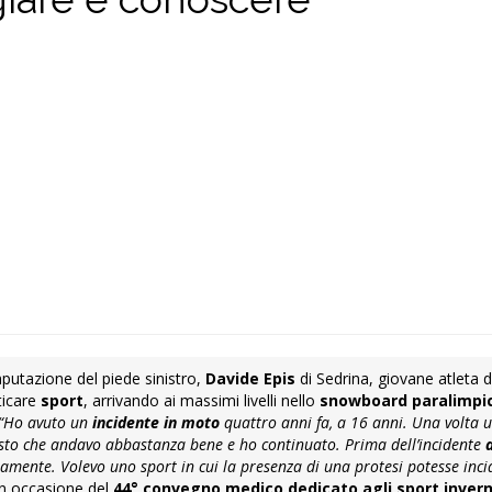
mputazione del piede sinistro,
Davide Epis
di Sedrina, giovane atleta d
ticare
sport
, arrivando ai massimi livelli nello
snowboard paralimpi
“Ho avuto un
incidente in moto
quattro anni fa, a 16 anni. Una volta u
o visto che andavo abbastanza bene e ho continuato. Prima dell’incidente
amente. Volevo uno sport in cui la presenza di una protesi potesse inci
in occasione del
44° convegno medico dedicato agli sport invern