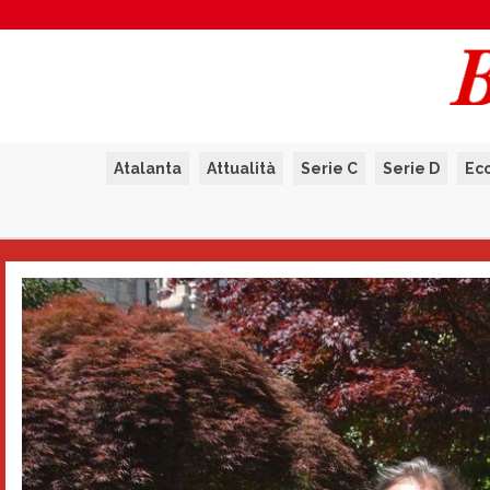
Atalanta
Attualità
Serie C
Serie D
Ec