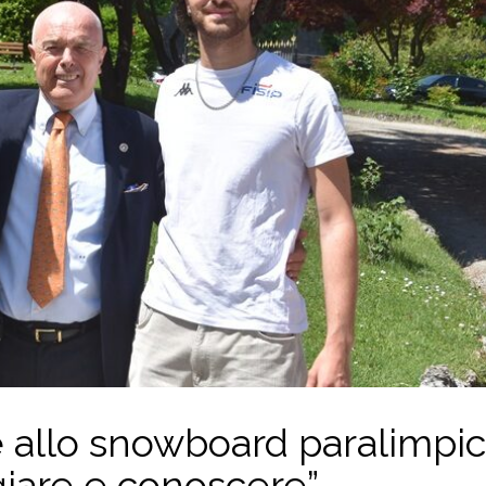
e allo snowboard paralimpic
giare e conoscere”