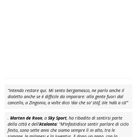
“Intendo restare qui. Mi sento bergamasco, ne parlo anche il
dialetto anche se è difficile da imparare: alla gente fuori dal
cancello, a Zingonia, a volte dico ‘dai che so’ stöf, öle ‘ndà a cà’”
.
Marten de Roon
, a
Sky Sport
, ha ribadito di sentirsi parte
della città e dell’
Atalanta
:
“M’infastidisce sentir parlare di ciclo
finito, sono sette anni che siamo sempre lì in alto, tra le
romane, le milanesi e la Juventus. E dopo un anno, con la