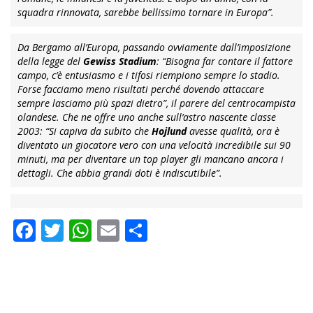
squadra rinnovata, sarebbe bellissimo tornare in Europa”
.
Da Bergamo all’Europa, passando ovviamente dall’imposizione
della legge del
Gewiss Stadium
:
“Bisogna far contare il fattore
campo, c’è entusiasmo e i tifosi riempiono sempre lo stadio.
Forse facciamo meno risultati perché dovendo attaccare
sempre lasciamo più spazi dietro”
, il parere del centrocampista
olandese. Che ne offre uno anche sull’astro nascente classe
2003:
“Si capiva da subito che
Hojlund
avesse qualità, ora è
diventato un giocatore vero con una velocità incredibile sui 90
minuti, ma per diventare un top player gli mancano ancora i
dettagli. Che abbia grandi doti è indiscutibile”
.
Facebook
Twitter
WhatsApp
Email
Condividi