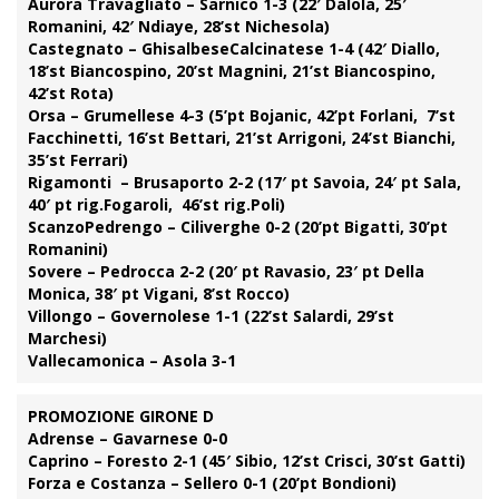
Aurora Travagliato – Sarnico 1-3 (22′ Dalola, 25′
Romanini, 42′ Ndiaye, 28’st Nichesola)
Castegnato – GhisalbeseCalcinatese 1-4 (42′ Diallo,
18’st Biancospino, 20’st Magnini, 21’st Biancospino,
42’st Rota)
Orsa – Grumellese 4-3 (5’pt Bojanic, 42’pt Forlani, 7’st
Facchinetti, 16’st Bettari, 21’st Arrigoni, 24’st Bianchi,
35’st Ferrari)
Rigamonti – Brusaporto 2-2 (17′ pt Savoia, 24′ pt Sala,
40′ pt rig.Fogaroli, 46’st rig.Poli)
ScanzoPedrengo – Ciliverghe 0-2 (20’pt Bigatti, 30’pt
Romanini)
Sovere – Pedrocca 2-2 (20′ pt Ravasio, 23′ pt Della
Monica, 38′ pt Vigani, 8’st Rocco)
Villongo – Governolese 1-1 (22’st Salardi, 29’st
Marchesi)
Vallecamonica – Asola 3-1
PROMOZIONE GIRONE D
Adrense – Gavarnese 0-0
Caprino – Foresto 2-1 (45′ Sibio, 12’st Crisci, 30’st Gatti)
Forza e Costanza – Sellero 0-1 (20’pt Bondioni)