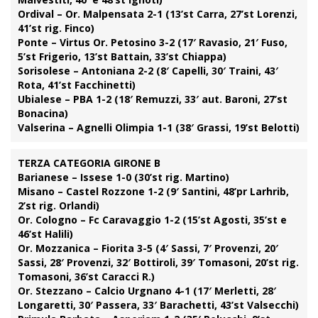
Ordival – Or. Malpensata 2-1 (13’st Carra, 27’st Lorenzi,
41’st rig. Finco)
Ponte – Virtus Or. Petosino 3-2 (17′ Ravasio, 21′ Fuso,
5’st Frigerio, 13’st Battain, 33’st Chiappa)
Sorisolese – Antoniana 2-2 (8′ Capelli, 30′ Traini, 43′
Rota, 41’st Facchinetti)
Ubialese – PBA 1-2 (18′ Remuzzi, 33′ aut. Baroni, 27’st
Bonacina)
Valserina – Agnelli Olimpia 1-1 (38′ Grassi, 19’st Belotti)
TERZA CATEGORIA GIRONE B
Barianese – Issese 1-0 (30’st rig. Martino)
Misano – Castel Rozzone 1-2 (9′ Santini, 48’pr Larhrib,
2’st rig. Orlandi)
Or. Cologno – Fc Caravaggio 1-2 (15’st Agosti, 35’st e
46’st Halili)
Or. Mozzanica – Fiorita 3-5 (4′ Sassi, 7′ Provenzi, 20′
Sassi, 28′ Provenzi, 32′ Bottiroli, 39′ Tomasoni, 20’st rig.
Tomasoni, 36’st Caracci R.)
Or. Stezzano – Calcio Urgnano 4-1 (17′ Merletti, 28′
Longaretti, 30′ Passera, 33′ Barachetti, 43’st Valsecchi)