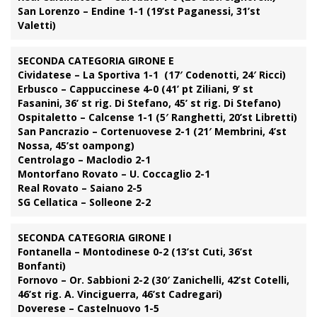
San Lorenzo – Endine 1-1 (19’st Paganessi, 31’st
Valetti)
SECONDA CATEGORIA GIRONE E
Cividatese – La Sportiva 1-1 (17′ Codenotti, 24′ Ricci)
Erbusco – Cappuccinese 4-0 (41’ pt Ziliani, 9’ st
Fasanini, 36’ st rig. Di Stefano, 45’ st rig. Di Stefano)
Ospitaletto – Calcense 1-1 (5′ Ranghetti, 20’st Libretti)
San Pancrazio – Cortenuovese 2-1 (21′ Membrini, 4’st
Nossa, 45’st oampong)
Centrolago – Maclodio 2-1
Montorfano Rovato – U. Coccaglio 2-1
Real Rovato – Saiano 2-5
SG Cellatica – Solleone 2-2
SECONDA CATEGORIA GIRONE I
Fontanella – Montodinese 0-2 (13’st Cuti, 36’st
Bonfanti)
Fornovo – Or. Sabbioni 2-2 (30′ Zanichelli, 42’st Cotelli,
46’st rig. A. Vinciguerra, 46’st Cadregari)
Doverese – Castelnuovo 1-5