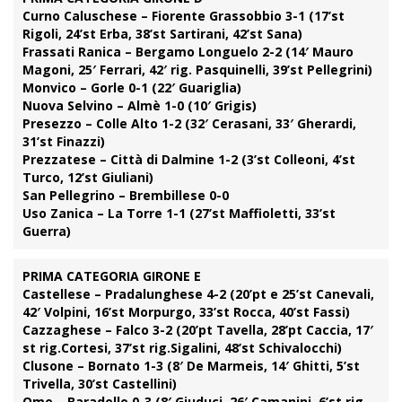
Curno Caluschese – Fiorente Grassobbio 3-1 (17’st
Rigoli, 24’st Erba, 38’st Sartirani, 42’st Sana)
Frassati Ranica – Bergamo Longuelo 2-2 (14′ Mauro
Magoni, 25′ Ferrari, 42′ rig. Pasquinelli, 39’st Pellegrini)
Monvico – Gorle 0-1 (22′ Guariglia)
Nuova Selvino – Almè 1-0 (10′ Grigis)
Presezzo – Colle Alto 1-2 (32′ Cerasani, 33′ Gherardi,
31’st Finazzi)
Prezzatese – Città di Dalmine 1-2 (3’st Colleoni, 4’st
Turco, 12’st Giuliani)
San Pellegrino – Brembillese 0-0
Uso Zanica – La Torre 1-1 (27’st Maffioletti, 33’st
Guerra)
PRIMA CATEGORIA GIRONE E
Castellese – Pradalunghese 4-2 (20’pt e 25’st Canevali,
42′ Volpini, 16’st Morpurgo, 33’st Rocca, 40’st Fassi)
Cazzaghese – Falco 3-2 (20’pt Tavella, 28’pt Caccia, 17′
st rig.Cortesi, 37’st rig.Sigalini, 48’st Schivalocchi)
Clusone – Bornato 1-3 (8′ De Marmeis, 14′ Ghitti, 5’st
Trivella, 30’st Castellini)
Ome – Baradello 0-3 (8′ Giuduci, 26′ Camanini, 6’st rig.