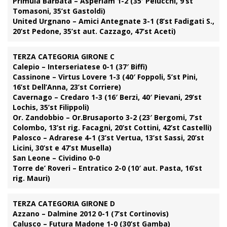
Primula Barbata – Asperiam 1-2 (35′ Pelucchi, 9’st
Tomasoni, 35’st Gastoldi)
United Urgnano – Amici Antegnate 3-1 (8’st Fadigati S.,
20’st Pedone, 35’st aut. Cazzago, 47’st Aceti)
TERZA CATEGORIA GIRONE C
Calepio – Interseriatese 0-1 (37′ Biffi)
Cassinone – Virtus Lovere 1-3 (40′ Foppoli, 5’st Pini,
16’st Dell’Anna, 23’st Corriere)
Cavernago – Credaro 1-3 (16′ Berzi, 40′ Pievani, 29’st
Lochis, 35’st Filippoli)
Or. Zandobbio – Or.Brusaporto 3-2 (23′ Bergomi, 7’st
Colombo, 13’st rig. Facagni, 20’st Cottini, 42’st Castelli)
Palosco – Adrarese 4-1 (3’st Vertua, 13’st Sassi, 20’st
Licini, 30’st e 47’st Musella)
San Leone – Cividino 0-0
Torre de’ Roveri – Entratico 2-0 (10′ aut. Pasta, 16’st
rig. Mauri)
TERZA CATEGORIA GIRONE D
Azzano – Dalmine 2012 0-1 (7’st Cortinovis)
Calusco – Futura Madone 1-0 (30’st Gamba)