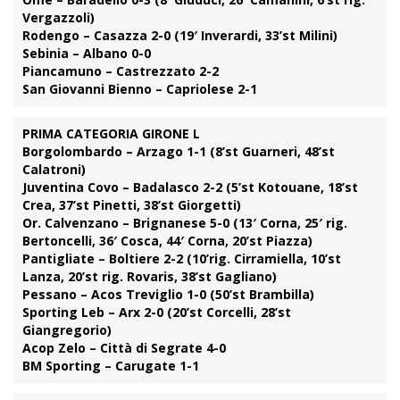
Vergazzoli)
Rodengo – Casazza 2-0 (19′ Inverardi, 33’st Milini)
Sebinia – Albano 0-0
Piancamuno – Castrezzato 2-2
San Giovanni Bienno – Capriolese 2-1
PRIMA CATEGORIA GIRONE L
Borgolombardo – Arzago 1-1 (8’st Guarneri, 48’st
Calatroni)
Juventina Covo – Badalasco 2-2 (5’st Kotouane, 18’st
Crea, 37’st Pinetti, 38’st Giorgetti)
Or. Calvenzano – Brignanese 5-0 (13′ Corna, 25′ rig.
Bertoncelli, 36′ Cosca, 44′ Corna, 20’st Piazza)
Pantigliate – Boltiere 2-2 (10’rig. Cirramiella, 10’st
Lanza, 20’st rig. Rovaris, 38’st Gagliano)
Pessano – Acos Treviglio 1-0 (50’st Brambilla)
Sporting Leb – Arx 2-0 (20’st Corcelli, 28’st
Giangregorio)
Acop Zelo – Città di Segrate 4-0
BM Sporting – Carugate 1-1