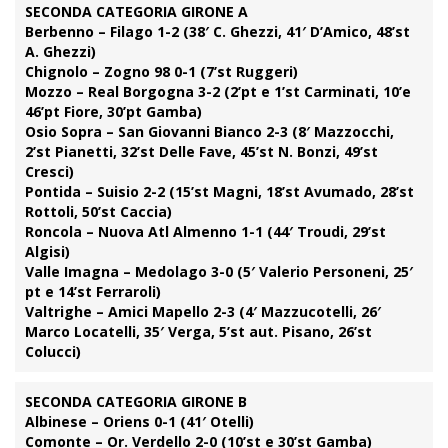
SECONDA CATEGORIA GIRONE A
Berbenno – Filago 1-2 (38′ C. Ghezzi, 41′ D’Amico, 48’st
A. Ghezzi)
Chignolo – Zogno 98 0-1 (7’st Ruggeri)
Mozzo – Real Borgogna 3-2 (2’pt e 1’st Carminati, 10’e
46’pt Fiore, 30’pt Gamba)
Osio Sopra – San Giovanni Bianco 2-3 (8′ Mazzocchi,
2’st Pianetti, 32’st Delle Fave, 45’st N. Bonzi, 49’st
Cresci)
Pontida – Suisio 2-2 (15’st Magni, 18’st Avumado, 28’st
Rottoli, 50’st Caccia)
Roncola – Nuova Atl Almenno 1-1 (44′ Troudi, 29’st
Algisi)
Valle Imagna – Medolago 3-0 (5′ Valerio Personeni, 25′
pt e 14’st Ferraroli)
Valtrighe – Amici Mapello 2-3 (4′ Mazzucotelli, 26′
Marco Locatelli, 35′ Verga, 5’st aut. Pisano, 26’st
Colucci)
SECONDA CATEGORIA GIRONE B
Albinese – Oriens 0-1 (41′ Otelli)
Comonte – Or. Verdello 2-0 (10’st e 30’st Gamba)