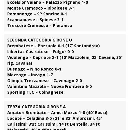
Excelsior Vaiano – Palazzo Pignano 1-0
Monte Cremasco – Ripaltese 3-1
Romanengo – SP Soncino 0-1
Scannabuese – Spinese 3-1
Trescore Cremasco – Pieranica
SECONDA CATEGORIA GIRONE U
Brembatese – Pozzuolo 0-1 (17′ Santandrea)
Libertas Casiratese – Fulgor 0-0
Vidalengo – Capriate 2-1 (10′ Mazzoleni, 22′ Cavana, 35′
rig. Cavana)
Busnago – Nino Ronco 0-1
Mezzago – Inzago 1-7
Olimpic Trezzanese – Cavenago 2-0
Valentino Mazzola – Nuova Frontiera 6-0
Sporting TLC – Colnaghese
TERZA CATEGORIA GIRONE A
Amatori Brembate – Amici Mozzo 1-0 (40′ Rossi)
Locate – Celadina 3-5 (21′ e 32′ Ambrosini, 45′
Carissimi, 3’st Carissimi, 14’st Dentella, 34’st
Malvestiti, 40′ e 48’st Ignoti)