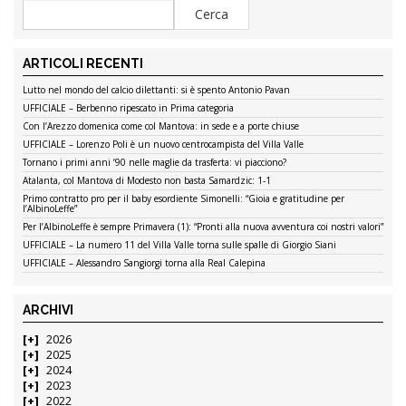
ARTICOLI RECENTI
Lutto nel mondo del calcio dilettanti: si è spento Antonio Pavan
UFFICIALE – Berbenno ripescato in Prima categoria
Con l’Arezzo domenica come col Mantova: in sede e a porte chiuse
UFFICIALE – Lorenzo Poli è un nuovo centrocampista del Villa Valle
Tornano i primi anni ’90 nelle maglie da trasferta: vi piacciono?
Atalanta, col Mantova di Modesto non basta Samardzic: 1-1
Primo contratto pro per il baby esordiente Simonelli: “Gioia e gratitudine per
l’AlbinoLeffe”
Per l’AlbinoLeffe è sempre Primavera (1): “Pronti alla nuova avventura coi nostri valori”
UFFICIALE – La numero 11 del Villa Valle torna sulle spalle di Giorgio Siani
UFFICIALE – Alessandro Sangiorgi torna alla Real Calepina
ARCHIVI
2026
2025
2024
2023
2022