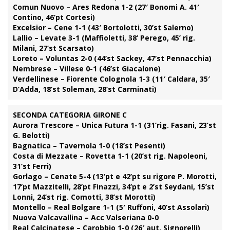
Comun Nuovo – Ares Redona 1-2 (27′ Bonomi A. 41′
Contino, 46’pt Cortesi)
Excelsior – Cene 1-1 (43′ Bortolotti, 30’st Salerno)
Lallio – Levate 3-1 (Maffioletti, 38’ Perego, 45’ rig.
Milani, 27’st Scarsato)
Loreto – Voluntas 2-0 (44’st Sackey, 47’st Pennacchia)
Nembrese – Villese 0-1 (46’st Giacalone)
Verdellinese – Fiorente Colognola 1-3 (11′ Caldara, 35′
D’Adda, 18’st Soleman, 28’st Carminati)
SECONDA CATEGORIA GIRONE C
Aurora Trescore – Unica Futura 1-1 (31’rig. Fasani, 23’st
G. Belotti)
Bagnatica – Tavernola 1-0 (18’st Pesenti)
Costa di Mezzate – Rovetta 1-1 (20’st rig. Napoleoni,
31’st Ferri)
Gorlago – Cenate 5-4 (13’pt e 42’pt su rigore P. Morotti,
17’pt Mazzitelli, 28’pt Finazzi, 34’pt e 2’st Seydani, 15’st
Lonni, 24’st rig. Comotti, 38’st Morotti)
Montello – Real Bolgare 1-1 (5′ Ruffoni, 40’st Assolari)
Nuova Valcavallina – Acc Valseriana 0-0
Real Calcinatese – Carobbio 1-0 (26′ aut. Signorelli)