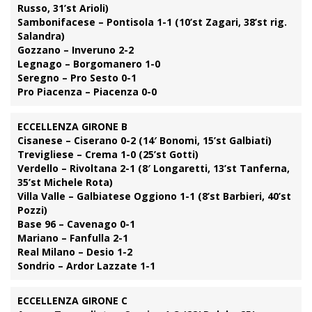
Russo, 31’st Arioli)
Sambonifacese – Pontisola 1-1 (10’st Zagari, 38’st rig.
Salandra)
Gozzano – Inveruno 2-2
Legnago – Borgomanero 1-0
Seregno – Pro Sesto 0-1
Pro Piacenza – Piacenza 0-0
ECCELLENZA GIRONE B
Cisanese – Ciserano 0-2 (14′ Bonomi, 15’st Galbiati)
Trevigliese – Crema 1-0 (25’st Gotti)
Verdello – Rivoltana 2-1 (8′ Longaretti, 13’st Tanferna,
35’st Michele Rota)
Villa Valle – Galbiatese Oggiono 1-1 (8’st Barbieri, 40’st
Pozzi)
Base 96 – Cavenago 0-1
Mariano – Fanfulla 2-1
Real Milano – Desio 1-2
Sondrio – Ardor Lazzate 1-1
ECCELLENZA GIRONE C