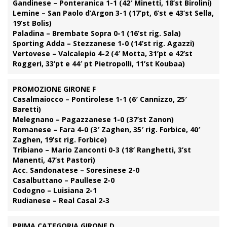
Gandinese – Ponteranica 1-1 (42′ Minetti, 18’st Birolini)
Lemine – San Paolo d’Argon 3-1 (17’pt, 6’st e 43’st Sella,
19’st Bolis)
Paladina – Brembate Sopra 0-1 (16’st rig. Sala)
Sporting Adda – Stezzanese 1-0 (14’st rig. Agazzi)
Vertovese – Valcalepio 4-2 (4′ Motta, 31’pt e 42’st
Roggeri, 33’pt e 44′ pt Pietropolli, 11’st Koubaa)
PROMOZIONE GIRONE F
Casalmaiocco – Pontirolese 1-1 (6′ Cannizzo, 25′
Baretti)
Melegnano – Pagazzanese 1-0 (37’st Zanon)
Romanese – Fara 4-0 (3′ Zaghen, 35′ rig. Forbice, 40′
Zaghen, 19’st rig. Forbice)
Tribiano – Mario Zanconti 0-3 (18′ Ranghetti, 3’st
Manenti, 47’st Pastori)
Acc. Sandonatese – Soresinese 2-0
Casalbuttano – Paullese 2-0
Codogno – Luisiana 2-1
Rudianese – Real Casal 2-3
PRIMA CATEGORIA GIRONE D