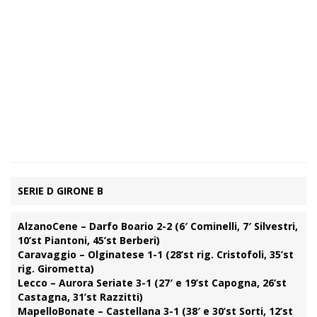
SERIE D GIRONE B
AlzanoCene – Darfo Boario 2-2 (6′ Cominelli, 7′ Silvestri,
10’st Piantoni, 45’st Berberi)
Caravaggio – Olginatese 1-1 (28’st rig. Cristofoli, 35’st
rig. Girometta)
Lecco – Aurora Seriate 3-1 (27′ e 19’st Capogna, 26’st
Castagna, 31’st Razzitti)
MapelloBonate – Castellana 3-1 (38′ e 30’st Sorti, 12’st