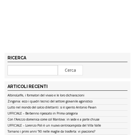
RICERCA
ARTICOLI RECENTI
AlbinoLeffe, i formatori del vivaio e le loro dichiarazioni
Zingonia: ecco i quadri tecnici del settore giovanile agonistico
Lutto nel mondo del calcio dilettanti: si è spento Antonio Pavan
UFFICIALE – Berbenno ripescato in Prima categoria
Con l’Arezzo domenica come col Mantova: in sede e a porte chiuse
UFFICIALE – Lorenzo Poli è un nuovo centrocampista del Villa Valle
Tornano i primi anni ’90 nelle maglie da trasferta: vi piacciono?