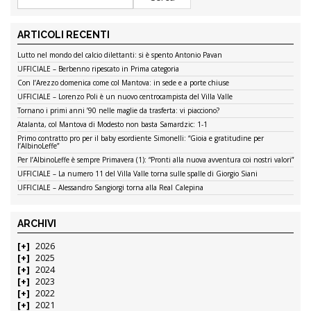
ARTICOLI RECENTI
Lutto nel mondo del calcio dilettanti: si è spento Antonio Pavan
UFFICIALE – Berbenno ripescato in Prima categoria
Con l’Arezzo domenica come col Mantova: in sede e a porte chiuse
UFFICIALE – Lorenzo Poli è un nuovo centrocampista del Villa Valle
Tornano i primi anni ’90 nelle maglie da trasferta: vi piacciono?
Atalanta, col Mantova di Modesto non basta Samardzic: 1-1
Primo contratto pro per il baby esordiente Simonelli: “Gioia e gratitudine per
l’AlbinoLeffe”
Per l’AlbinoLeffe è sempre Primavera (1): “Pronti alla nuova avventura coi nostri valori”
UFFICIALE – La numero 11 del Villa Valle torna sulle spalle di Giorgio Siani
UFFICIALE – Alessandro Sangiorgi torna alla Real Calepina
ARCHIVI
2026
2025
2024
2023
2022
2021