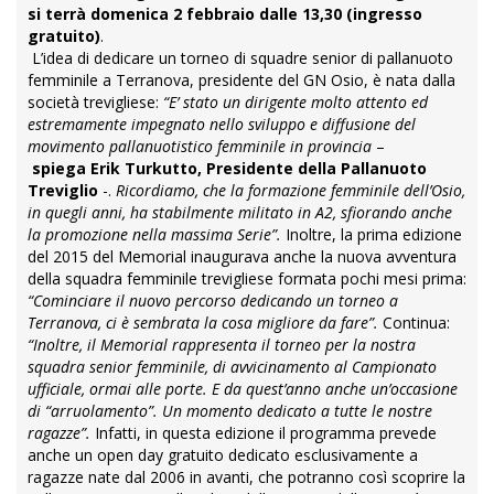
si terrà domenica 2 febbraio dalle 13,30 (ingresso
gratuito)
.
L’idea di dedicare un torneo di squadre senior di pallanuoto
femminile a Terranova, presidente del GN Osio, è nata dalla
società trevigliese:
“E’ stato un dirigente molto attento ed
estremamente impegnato nello sviluppo e diffusione del
movimento pallanuotistico femminile in provincia
–
spiega
Erik Turkutto, Presidente della Pallanuoto
Treviglio
-.
Ricordiamo, che la formazione femminile dell’Osio,
in quegli anni, ha stabilmente militato in A2, sfiorando anche
la promozione nella massima Serie”.
Inoltre, la prima edizione
del 2015 del Memorial inaugurava anche la nuova avventura
della squadra femminile trevigliese formata pochi mesi prima:
“Cominciare il nuovo percorso dedicando un torneo a
Terranova, ci è sembrata la cosa migliore da fare”.
Continua:
“Inoltre, il Memorial rappresenta il torneo per la nostra
squadra senior femminile, di avvicinamento al Campionato
ufficiale, ormai alle porte. E da quest’anno anche un’occasione
di “arruolamento”. Un momento dedicato a tutte le nostre
ragazze”.
Infatti, in questa edizione il programma prevede
anche un open day gratuito dedicato esclusivamente a
ragazze nate dal 2006 in avanti, che potranno così scoprire la