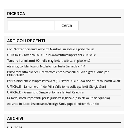
RICERCA
ARTICOLI RECENTI
Con l’Arezzo domenica come col Mantova: in sede e a porte chiuse
UFFICIALE – Lorenzo Poli è un nuovo centrocampista del Villa Valle
Tornano i primi anni ’90 nelle maglie da trasferta: vi piacciono?
Atalanta, col Mantova di Modesto non basta Samardzic: 1-1
Primo contratto pro per il baby esordiente Simonelli: “Gioia e gratitudine per
l’AlbinoLeffe”
Per l’AlbinoLeffe è sempre Primavera (1): “Pronti alla nuova avventura coi nostri valori”
UFFICIALE – La numero 11 del Villa Valle torna sulle spalle di Giorgio Siani
UFFICIALE – Alessandro Sangiorgi torna alla Real Calepina
La Torre, nomi importanti per la Juniores regionale (e in ottica Prima squadra)
Atalanta in lutto: è scomparso Amerigo Sarri, papà di mister Maurizio
ARCHIVI
2026