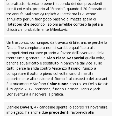
soprattutto ricordano bene il secondo dei due precedenti
diretti coi viola, proprio al “Franchi”, quando il 20 febbraio di
tre anni fa Malinovskyi replicò a Piatek ma l’1-1 venne
annullato per un fuorigioco passivo di mezza spalla di
Hateboer che secondo i soloni avrebbe conteso la palla a
chissà chi, probabilmente Milenkovic.
Un trascorso, comunque, da travaso di bile, anche perché la
Dea a fine campionato non si sarebbe qualificata alle
competizioni europee proprio a favore dell’avversaria della
trentesima giornata. Se
Gian Piero Gasperini
quella volta,
benché squalificato e sostituito in panchina dal vice Tullio
Gritti, perse la sfida contro Vincenzo Italiano, l’unico a
conquistare il bottino pieno col volterrano di nascita
appartenente alla sezione di Roma 1 al cospetto dei toscani
è storicamente Stefano
Colantuono
contro l’ex Delio Rossi:
il 29 aprile 2012, preistoria, furono German Denis e Jack
Bonaventura a risolvere la pratica.
Daniele
Doveri
, 47 candeline spente lo scorso 11 novembre,
impiegato, ha anche due
precedenti
favorevoli alla