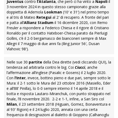
Juventus
contro
l’Atalanta
, che però ci ha vinto a
Napoli
il
3 novembre 2024 in questo stesso campionato grazie alla
doppietta di Ademola
Lookman
(10′ e 31′) nel primo tempo
e al tris di Mateo
Retegui
al 2′ di recupero. A fronte del pari
e patta all’
Allianz Stadium
il 16 dicembre 2020, con Remo
Freuler a rispondere a Federico Chiesa e il rigore di Cristiano
Ronaldo per il contatto Hateboer-Chiesa parato da Pierluigi
Gollini, c’è il 2-0 bergamasco dei bianconeri sempre di Max
Allegri il 7 maggio di due anni fa (Iling Junior 56′, Dusan
Vlahovic 98′).
Nelle sue 30
partite
della Dea dirette (vedi cliccando
QUI
), la
tendenza ad arbitrarla contro le big. Coi
Ciucci
, anche
l’affermazione all’inglese (Pasalic e Gosens) il 2 luglio 2020.
Con
l’Inter
, invece, bottino pieno e due pari, sempre sotto le
Mura: il 2-1 sotto le Mura del 23 ottobre 2016 (Masiello, Eder
e all’88’ Pinilla), lo 0-0 sempre interno il 14 aprile 2018 e il
botta e risposta Lautaro-Miranchuk, con punto strappato nel
finale, l’8 novembre 2020. 2-2 e 1-1, infine, a San Siro col
Milan
, il 23 settembre 2018 (Higuain, Gomez, Bonaventura e
al 93′ Rigoni) e il 24 luglio 2020, annata con una certa
frequenza di designazioni al dialetto di Gioppino (Calhanoglu