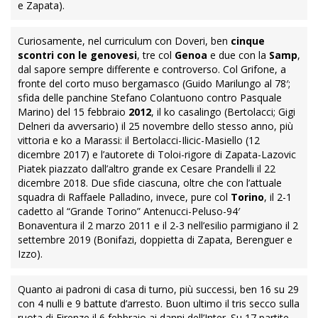
e Zapata).
Curiosamente, nel curriculum con Doveri, ben
cinque
scontri con le genovesi
, tre col
Genoa
e due con la
Samp
,
dal sapore sempre differente e controverso. Col Grifone, a
fronte del corto muso bergamasco (Guido Marilungo al 78′;
sfida delle panchine Stefano Colantuono contro Pasquale
Marino) del 15 febbraio
2012
, il ko casalingo (Bertolacci; Gigi
Delneri da avversario) il 25 novembre dello stesso anno, più
vittoria e ko a Marassi: il Bertolacci-Ilicic-Masiello (12
dicembre 2017) e l’autorete di Toloi-rigore di Zapata-Lazovic
Piatek piazzato dall’altro grande ex Cesare Prandelli il 22
dicembre 2018. Due sfide ciascuna, oltre che con l’attuale
squadra di Raffaele Palladino, invece, pure col
Torino
, il 2-1
cadetto al “Grande Torino” Antenucci-Peluso-94′
Bonaventura il 2 marzo 2011 e il 2-3 nell’esilio parmigiano il 2
settembre 2019 (Bonifazi, doppietta di Zapata, Berenguer e
Izzo).
Quanto ai padroni di casa di turno, più
successi, ben 16 su 29
con 4 nulli e 9 battute d’arresto
. Buon ultimo il tris secco sulla
ruota di Firenze il 6 febbraio ai danni dell’Inter. Su 17 partite