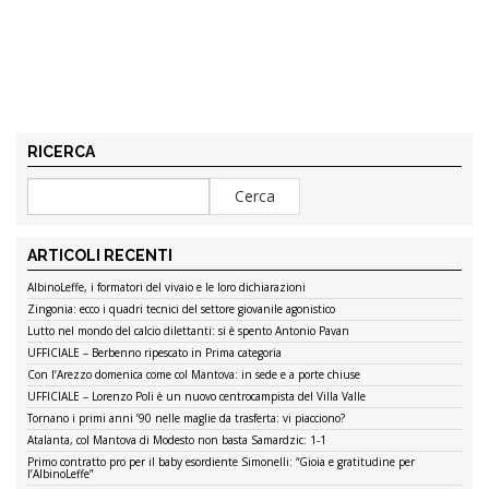
RICERCA
ARTICOLI RECENTI
AlbinoLeffe, i formatori del vivaio e le loro dichiarazioni
Zingonia: ecco i quadri tecnici del settore giovanile agonistico
Lutto nel mondo del calcio dilettanti: si è spento Antonio Pavan
UFFICIALE – Berbenno ripescato in Prima categoria
Con l’Arezzo domenica come col Mantova: in sede e a porte chiuse
UFFICIALE – Lorenzo Poli è un nuovo centrocampista del Villa Valle
Tornano i primi anni ’90 nelle maglie da trasferta: vi piacciono?
Atalanta, col Mantova di Modesto non basta Samardzic: 1-1
Primo contratto pro per il baby esordiente Simonelli: “Gioia e gratitudine per
l’AlbinoLeffe”