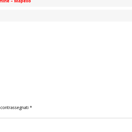
emine – Mapello
o contrassegnati
*