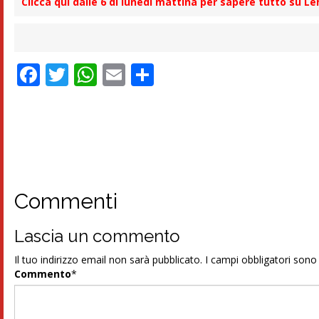
Clicca qui dalle 6 di lunedì mattina per sapere tutto su L
Facebook
Twitter
WhatsApp
Email
Condividi
Commenti
Lascia un commento
Il tuo indirizzo email non sarà pubblicato.
I campi obbligatori son
Commento
*