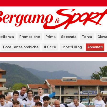
cellenza
Promozione
Prima
Seconda
Terza
Giova
Eccellenze orobiche
Il Caffè
I nostri Blog
Abbonati