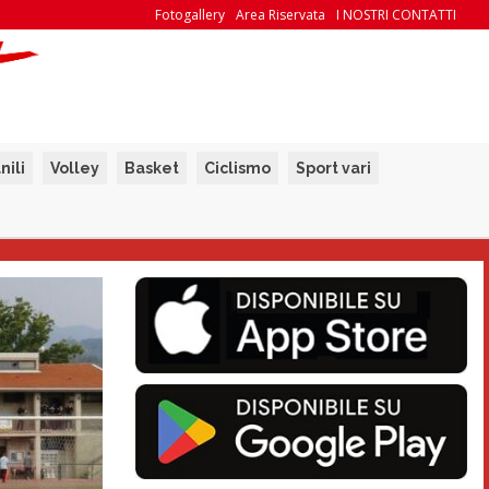
Fotogallery
Area Riservata
I NOSTRI CONTATTI
nili
Volley
Basket
Ciclismo
Sport vari