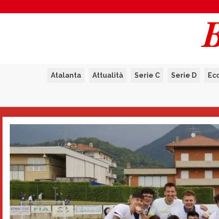
Atalanta
Attualità
Serie C
Serie D
Ec