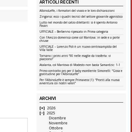
ARTICOLI RECENTI
AlbinoLeffe, i formatori del vivaio e le loro dichiarazioni
Zingonia: ecco i quadri tecnici del settore giovanile agonistico
Lutto nel mondo del calcio dilettanti: si è spento Antonio
Pavan
UFFICIALE – Berbenno ripescato in Prima categoria
Con l’Arezzo domenica come col Mantova: in sede e a porte
chiuse
UFFICIALE – Lorenzo Poli è un nuovo centrocampista del
Villa Valle
Tornano i primi anni ’90 nelle maglie da trasferta: vi
piacciono?
Atalanta, col Mantova di Modesto non basta Samardzic: 1-1
Primo contratto pro per il baby esordiente Simonelli: “Gioia e
gratitudine per l’AlbinoLeffe”
Per l’AlbinoLeffe è sempre Primavera (1): “Pronti alla nuova
avventura coi nostri valori”
ARCHIVI
2026
2025
Dicembre
Novembre
Ottobre