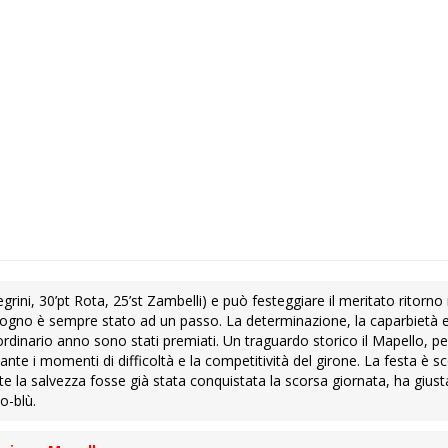
egrini, 30’pt Rota, 25’st Zambelli) e può festeggiare il meritato ritorno 
 sogno è sempre stato ad un passo. La determinazione, la caparbietà e 
ordinario anno sono stati premiati. Un traguardo storico il Mapello, 
nte i momenti di difficoltà e la competitività del girone. La festa è s
e la salvezza fosse già stata conquistata la scorsa giornata, ha giu
o-blù.