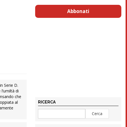
Abbonati
in Serie D.
l’umiltà di
pensando che
coppiata al
RICERCA
stamente