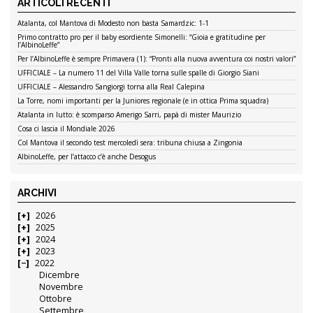
ARTICOLI RECENTI
Atalanta, col Mantova di Modesto non basta Samardzic: 1-1
Primo contratto pro per il baby esordiente Simonelli: “Gioia e gratitudine per
l’AlbinoLeffe”
Per l’AlbinoLeffe è sempre Primavera (1): “Pronti alla nuova avventura coi nostri valori”
UFFICIALE – La numero 11 del Villa Valle torna sulle spalle di Giorgio Siani
UFFICIALE – Alessandro Sangiorgi torna alla Real Calepina
La Torre, nomi importanti per la Juniores regionale (e in ottica Prima squadra)
Atalanta in lutto: è scomparso Amerigo Sarri, papà di mister Maurizio
Cosa ci lascia il Mondiale 2026
Col Mantova il secondo test mercoledì sera: tribuna chiusa a Zingonia
AlbinoLeffe, per l’attacco c’è anche Desogus
ARCHIVI
2026
2025
2024
2023
2022
Dicembre
Novembre
Ottobre
Settembre