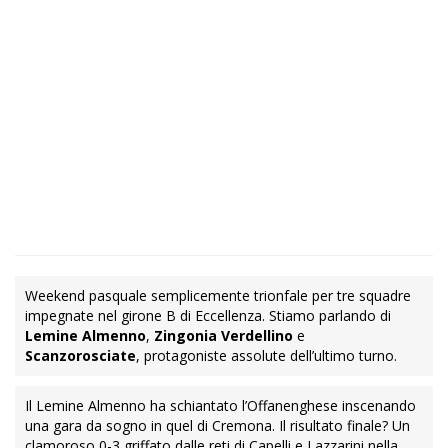
Weekend pasquale semplicemente trionfale per tre squadre
impegnate nel girone B di Eccellenza. Stiamo parlando di
Lemine Almenno
,
Zingonia Verdellino
e
Scanzorosciate
, protagoniste assolute dell’ultimo turno.
Il Lemine Almenno ha schiantato l’Offanenghese inscenando
una gara da sogno in quel di Cremona. Il risultato finale? Un
clamoroso 0-3 griffato dalle reti di Capelli e Lazzarini nella