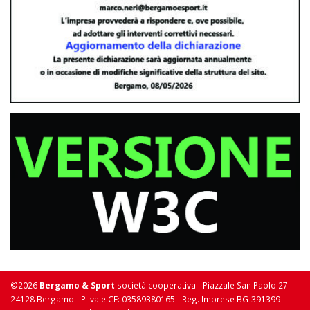
©2026
Bergamo & Sport
società cooperativa - Piazzale San Paolo 27 -
24128 Bergamo - P Iva e CF: 03589380165 - Reg. Imprese BG-391399 -