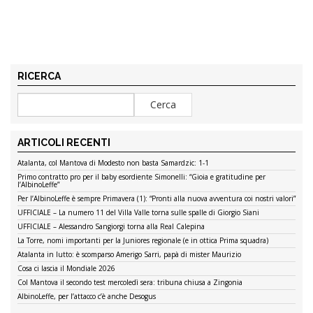
RICERCA
ARTICOLI RECENTI
Atalanta, col Mantova di Modesto non basta Samardzic: 1-1
Primo contratto pro per il baby esordiente Simonelli: “Gioia e gratitudine per
l’AlbinoLeffe”
Per l’AlbinoLeffe è sempre Primavera (1): “Pronti alla nuova avventura coi nostri valori”
UFFICIALE – La numero 11 del Villa Valle torna sulle spalle di Giorgio Siani
UFFICIALE – Alessandro Sangiorgi torna alla Real Calepina
La Torre, nomi importanti per la Juniores regionale (e in ottica Prima squadra)
Atalanta in lutto: è scomparso Amerigo Sarri, papà di mister Maurizio
Cosa ci lascia il Mondiale 2026
Col Mantova il secondo test mercoledì sera: tribuna chiusa a Zingonia
AlbinoLeffe, per l’attacco c’è anche Desogus