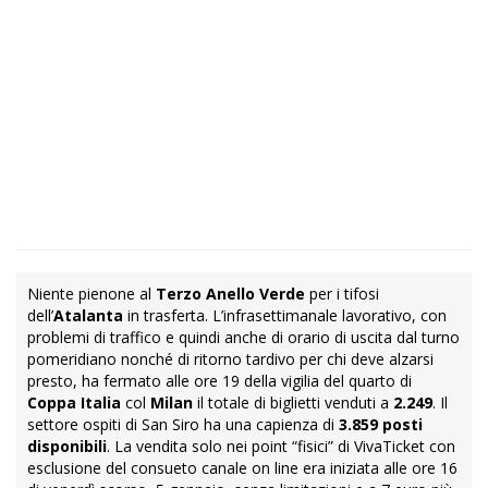
Niente pienone al
Terzo Anello Verde
per i tifosi
dell’
Atalanta
in trasferta. L’infrasettimanale lavorativo, con
problemi di traffico e quindi anche di orario di uscita dal turno
pomeridiano nonché di ritorno tardivo per chi deve alzarsi
presto, ha fermato alle ore 19 della vigilia del quarto di
Coppa Italia
col
Milan
il totale di biglietti venduti a
2.249
. Il
settore ospiti di San Siro ha una capienza di
3.859 posti
disponibili
. La vendita solo nei point “fisici” di VivaTicket con
esclusione del consueto canale on line era iniziata alle ore 16