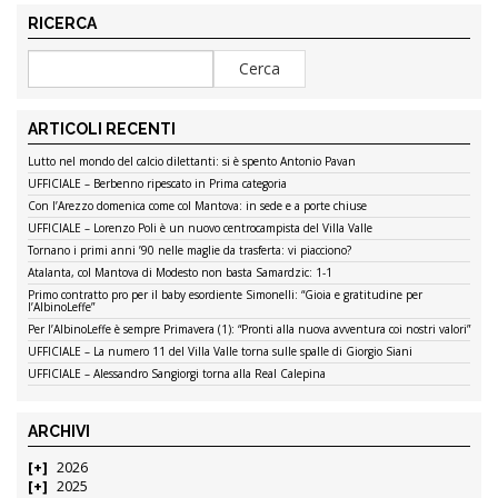
RICERCA
ARTICOLI RECENTI
Lutto nel mondo del calcio dilettanti: si è spento Antonio Pavan
UFFICIALE – Berbenno ripescato in Prima categoria
Con l’Arezzo domenica come col Mantova: in sede e a porte chiuse
UFFICIALE – Lorenzo Poli è un nuovo centrocampista del Villa Valle
Tornano i primi anni ’90 nelle maglie da trasferta: vi piacciono?
Atalanta, col Mantova di Modesto non basta Samardzic: 1-1
Primo contratto pro per il baby esordiente Simonelli: “Gioia e gratitudine per
l’AlbinoLeffe”
Per l’AlbinoLeffe è sempre Primavera (1): “Pronti alla nuova avventura coi nostri valori”
UFFICIALE – La numero 11 del Villa Valle torna sulle spalle di Giorgio Siani
UFFICIALE – Alessandro Sangiorgi torna alla Real Calepina
ARCHIVI
2026
2025