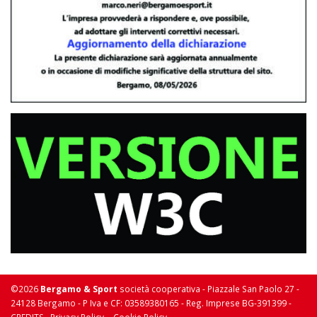
©2026
Bergamo & Sport
società cooperativa - Piazzale San Paolo 27 -
24128 Bergamo - P Iva e CF: 03589380165 - Reg. Imprese BG-391399 -
-
-