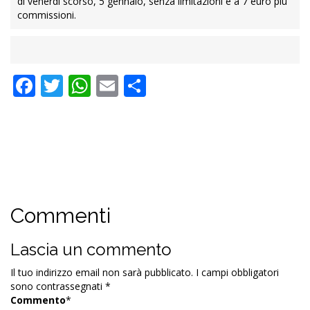
di venerdì scorso, 5 gennaio, senza limitazioni e a 7 euro più
commissioni.
Facebook
Twitter
WhatsApp
Email
Condividi
Commenti
Lascia un commento
Il tuo indirizzo email non sarà pubblicato.
I campi obbligatori
sono contrassegnati
*
Commento
*