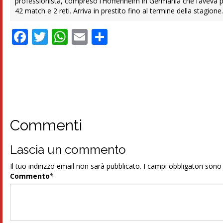
professionista, compreso l’Hoffenheim in Germania che l’aveva pr
42 match e 2 reti. Arriva in prestito fino al termine della stagione
Facebook
Twitter
WhatsApp
Email
Condividi
Commenti
Lascia un commento
Il tuo indirizzo email non sarà pubblicato.
I campi obbligatori son
Commento
*