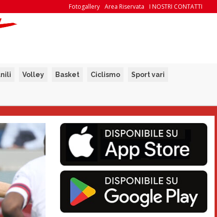
Fotogallery
Area Riservata
I NOSTRI CONTATTI
nili
Volley
Basket
Ciclismo
Sport vari