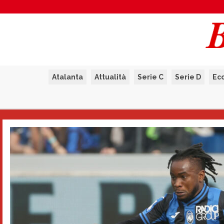
Atalanta
Attualità
Serie C
Serie D
Ec