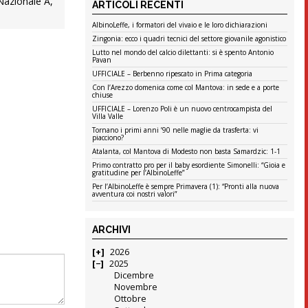
Nazionale A,
ARTICOLI RECENTI
AlbinoLeffe, i formatori del vivaio e le loro dichiarazioni
Zingonia: ecco i quadri tecnici del settore giovanile agonistico
Lutto nel mondo del calcio dilettanti: si è spento Antonio
Pavan
UFFICIALE – Berbenno ripescato in Prima categoria
Con l’Arezzo domenica come col Mantova: in sede e a porte
chiuse
UFFICIALE – Lorenzo Poli è un nuovo centrocampista del
Villa Valle
Tornano i primi anni ’90 nelle maglie da trasferta: vi
piacciono?
Atalanta, col Mantova di Modesto non basta Samardzic: 1-1
Primo contratto pro per il baby esordiente Simonelli: “Gioia e
gratitudine per l’AlbinoLeffe”
Per l’AlbinoLeffe è sempre Primavera (1): “Pronti alla nuova
avventura coi nostri valori”
ARCHIVI
2026
2025
Dicembre
Novembre
Ottobre