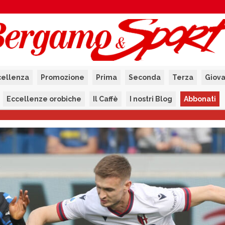
cellenza
Promozione
Prima
Seconda
Terza
Giova
Eccellenze orobiche
Il Caffè
I nostri Blog
Abbonati