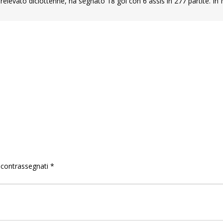
elevato diciottenne, ha segnato 18 gol con 6 assis in 277 partite. In 
.
o contrassegnati
*