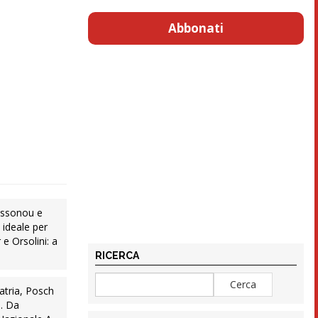
Abbonati
ossonou e
 ideale per
e Orsolini: a
RICERCA
atria, Posch
e. Da