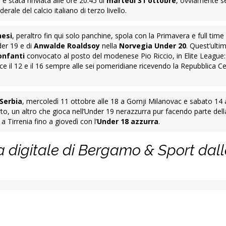
 stata rinviata alle ore 20.45 di
martedì 31 ottobre
, ovviamente s
erale del calcio italiano di terzo livello.
nesi
, peraltro fin qui solo panchine, spola con la Primavera e full tim
der 19 e di
Anwalde Roaldsoy
nella
Norvegia Under 20
. Quest’ultimo
onfanti
convocato al posto del modenese Pio Riccio, in Elite League: 
ece il 12 e il 16 sempre alle sei pomeridiane ricevendo la Repubblica C
Serbia
, mercoledì 11 ottobre alle 18 a Gornji Milanovac e sabato 14 a
rto, un altro che gioca nell’Under 19 nerazzurra pur facendo parte dell
 a Tirrenia fino a giovedì con l’
Under 18 azzurra
.
a digitale di Bergamo & Sport dall