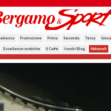
cellenza
Promozione
Prima
Seconda
Terza
Giova
Eccellenze orobiche
Il Caffè
I nostri Blog
Abbonati