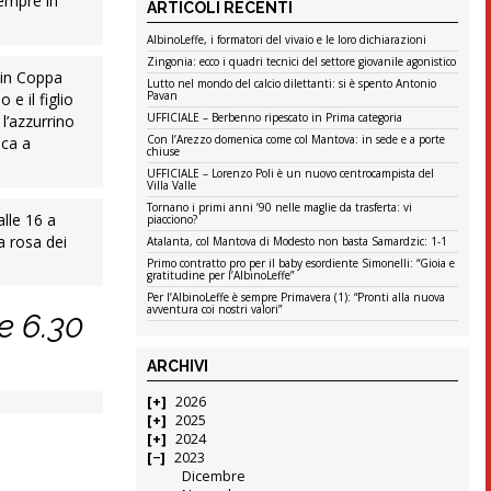
empre in
ARTICOLI RECENTI
AlbinoLeffe, i formatori del vivaio e le loro dichiarazioni
Zingonia: ecco i quadri tecnici del settore giovanile agonistico
e in Coppa
Lutto nel mondo del calcio dilettanti: si è spento Antonio
Pavan
 e il figlio
UFFICIALE – Berbenno ripescato in Prima categoria
l’azzurrino
Con l’Arezzo domenica come col Mantova: in sede e a porte
eca a
chiuse
UFFICIALE – Lorenzo Poli è un nuovo centrocampista del
Villa Valle
Tornano i primi anni ’90 nelle maglie da trasferta: vi
lle 16 a
piacciono?
a rosa dei
Atalanta, col Mantova di Modesto non basta Samardzic: 1-1
Primo contratto pro per il baby esordiente Simonelli: “Gioia e
gratitudine per l’AlbinoLeffe”
Per l’AlbinoLeffe è sempre Primavera (1): “Pronti alla nuova
avventura coi nostri valori”
e 6.30
ARCHIVI
2026
2025
2024
2023
Dicembre