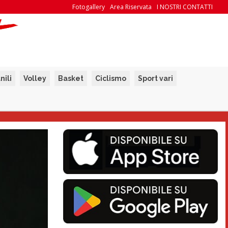
Fotogallery
Area Riservata
I NOSTRI CONTATTI
nili
Volley
Basket
Ciclismo
Sport vari