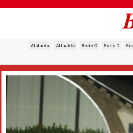
Atalanta
Attualità
Serie C
Serie D
Ec