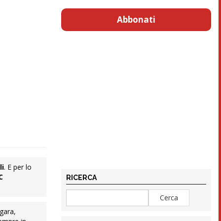
Abbonati
li
. E per lo
C
RICERCA
 gara,