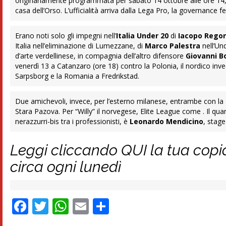
originariamente programmata per sabato 14 ottobre alle ore 14, è
casa dell’Orso. L’ufficialità arriva dalla Lega Pro, la governance fed
Erano noti solo gli impegni nell’
Italia Under 20
di
Iacopo Rego
Italia nell’eliminazione di Lumezzane, di
Marco Palestra
nell’Un
d’arte verdellinese, in compagnia dell’altro difensore
Giovanni B
venerdì 13 a Catanzaro (ore 18) contro la Polonia, il nordico inv
Sarpsborg e la Romania a Fredrikstad.
Due amichevoli, invece, per l’esterno milanese, entrambe con la
Stara Pazova. Per “Willy” il norvegese, Elite League come . Il qua
nerazzurri-bis tra i professionisti, è
Leonardo Mendicino
, stage
Leggi cliccando QUI la tua copi
circa ogni lunedì
Facebook
Twitter
WhatsApp
Email
Condividi