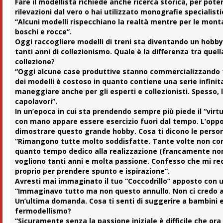
Fare il modellista richiede anche ricerca storica, per poter 
rilevazioni dal vero o hai utilizzato monografie specialist
“Alcuni modelli rispecchiano la realtà mentre per le monta
boschi e rocce”.
Oggi raccogliere modelli di treni sta diventando un hobby 
tanti anni di collezionismo. Quale è la differenza tra que
collezione?
“Oggi alcune case produttive stanno commercializzando 
dei modelli è costoso in quanto contiene una serie infinita d
maneggiare anche per gli esperti e collezionisti. Spesso, 
capolavori”.
In un’epoca in cui sta prendendo sempre più piede il “virt
con mano appare essere esercizio fuori dal tempo. L’oppo
dimostrare questo grande hobby. Cosa ti dicono le person
“Rimangono tutte molto soddisfatte. Tante volte non comp
quanto tempo dedico alla realizzazione (francamente non s
vogliono tanti anni e molta passione. Confesso che mi re
proprio per prendere spunto e ispirazione”.
Avresti mai immaginato il tuo “Coccodrillo” apposto con un
“Immaginavo tutto ma non questo annullo. Non ci credo an
Un’ultima domanda. Cosa ti senti di suggerire a bambini 
fermodellismo?
“Sicuramente senza la passione iniziale è difficile che ora