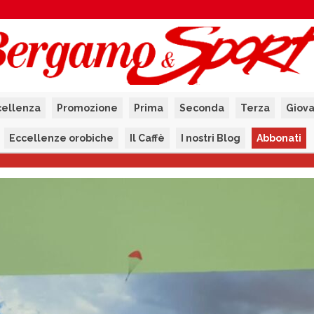
cellenza
Promozione
Prima
Seconda
Terza
Giova
Eccellenze orobiche
Il Caffè
I nostri Blog
Abbonati