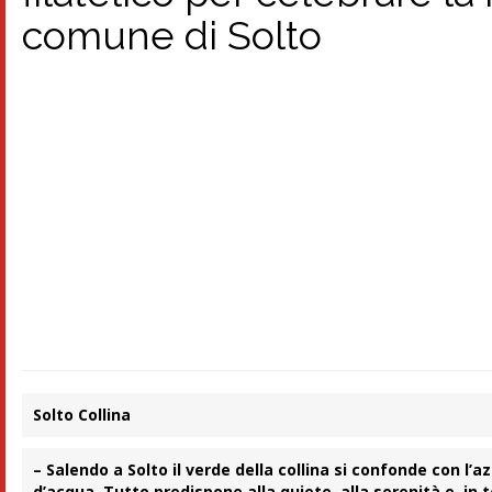
comune di Solto
Solto Collina
– Salendo a Solto il verde della collina si confonde con l
d’acqua. Tutto predispone alla quiete, alla serenità e, in