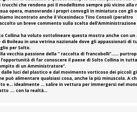
i trucchi che rendono poi il modellismo sempre più vicino alla r
 sua opera, manovrando i propri convogli in miniatura con gli o
bbiamo incontrato anche il Vicesindaco
Tino Consoli
(peraltro
 raccolto un breve commento sulla scelta dell’Amministrazion
lto Collina ha voluto sottolineare questa mostra anche con un 
 di Boileau in una vetrina nazionale dove gli appassionati di tu
lio per Solto.
alla vecchia passione della ” raccolta di francobolli”…… purtr
pportunità di far conoscere il paese di Solto Collina in tutta 
 compito di un Amministratore”.
 dalle luci del plastico e dal movimento vorticoso dei piccoli gi
ne può alimentare qualsiasi cosa, anche la più minuscola. A ch
olto e… idealmente … salire in vettura per immergersi nel mon
atto …. con la realtà…