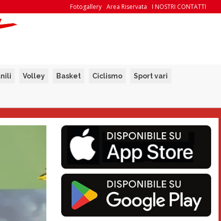
Fotogallery
Area Riservata
I NOSTRI CONTATTI
nili
Volley
Basket
Ciclismo
Sport vari