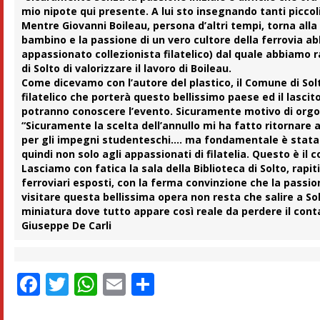
mio nipote qui presente. A lui sto insegnando tanti piccol
Mentre Giovanni Boileau, persona d’altri tempi, torna alla
bambino e la passione di un vero cultore della ferrovia a
appassionato collezionista filatelico) dal quale abbiamo
di Solto di valorizzare il lavoro di Boileau.
Come dicevamo con l’autore del plastico, il Comune di So
filatelico che porterà questo bellissimo paese ed il lascito
potranno conoscere l’evento. Sicuramente motivo di orgog
“Sicuramente la scelta dell’annullo mi ha fatto ritornare 
per gli impegni studenteschi…. ma fondamentale è stata l’o
quindi non solo agli appassionati di filatelia. Questo è il
Lasciamo con fatica la sala della Biblioteca di Solto, rapiti
ferroviari esposti, con la ferma convinzione che la passio
visitare questa bellissima opera non resta che salire a S
miniatura dove tutto appare così reale da perdere il cont
Giuseppe De Carli
Facebook
Twitter
WhatsApp
Email
Condividi