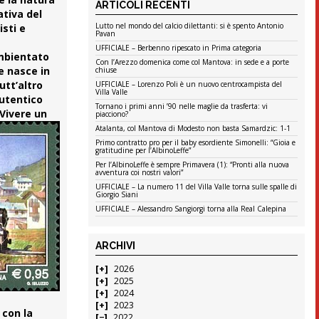
ARTICOLI RECENTI
ativa del
Lutto nel mondo del calcio dilettanti: si è spento Antonio
isti e
Pavan
UFFICIALE – Berbenno ripescato in Prima categoria
ambientato
Con l’Arezzo domenica come col Mantova: in sede e a porte
e nasce in
chiuse
utt’altro
UFFICIALE – Lorenzo Poli è un nuovo centrocampista del
Villa Valle
autentico
Tornano i primi anni ’90 nelle maglie da trasferta: vi
 Vivere un
piacciono?
Atalanta, col Mantova di Modesto non basta Samardzic: 1-1
Primo contratto pro per il baby esordiente Simonelli: “Gioia e
gratitudine per l’AlbinoLeffe”
Per l’AlbinoLeffe è sempre Primavera (1): “Pronti alla nuova
avventura coi nostri valori”
UFFICIALE – La numero 11 del Villa Valle torna sulle spalle di
Giorgio Siani
UFFICIALE – Alessandro Sangiorgi torna alla Real Calepina
ARCHIVI
2026
2025
2024
2023
 con la
2022