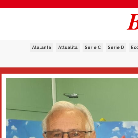
Atalanta
Attualità
Serie C
Serie D
Ec