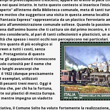
a noi quasi intatto. In tutto questo contesto si inserisce l’inizi
perto” all’interno della Biblioteca comunale, meta di tanti tur
iore motivo che suggerisce una visita in questa amena località
 “Fantasia Express” rappresentata da un plastico ferroviario 
nato all’amministrazione comunale
soltese
. Quando la passion
sona dall’animo buono che ti cattura sin dal primo incontro, è t
 considerarlo, al pari di tanti collezionisti e plasticisti, un 
altà che spesso i nostri occhi non percepiscono nei particolari.
altro
quanto di più ecologico si
reen a tutti i costi, senza
ire. Protagonista di questo
che gli appassionati riconoscono
 solo curiosità per il nome che
ue lunghi avancorpi che
ed il 1922 (dunque precisamente
 esemplari, utilizzati
di pesanti treni merci. Oggi è
ina che, per chi ha la fortuna,
e sui plastici di mezza Europa.
sé mentre impegna un viadotto
iativa, il Comune Solto ha voluto fortemente la realizzazione,