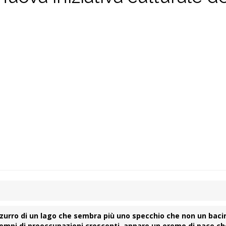
’azzurro di un lago che sembra più uno specchio che non un bac
 tempi di preoccupazioni crescenti, appare un eremo di pace ch