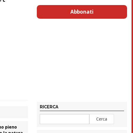
Abbonati
RICERCA
ino pieno
e la natura