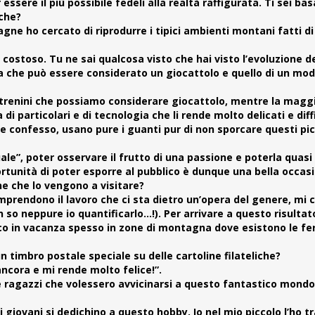
essere il più possibile fedeli alla realtà raffigurata. Ti sei ba
iche?
gne ho cercato di riprodurre i tipici ambienti montani fatti di 
costoso. Tu ne sai qualcosa visto che hai visto l’evoluzione de
lla che può essere considerato un giocattolo e quello di un mod
trenini che possiamo considerare giocattolo, mentre la magg
i particolari e di tecnologia che li rende molto delicati e diffi
le confesso, usano pure i guanti pur di non sporcare questi pic
uale”, poter osservare il frutto di una passione e poterla quasi
rtunità di poter esporre al pubblico è dunque una bella occas
e che lo vengono a visitare?
rendono il lavoro che ci sta dietro un’opera del genere, mi 
o neppure io quantificarlo…!). Per arrivare a questo risultato
co in vacanza spesso in zone di montagna dove esistono le fe
 timbro postale speciale su delle cartoline filateliche?
cora e mi rende molto felice!”.
e ragazzi che volessero avvicinarsi a questo fantastico mondo
 i giovani si dedichino a questo hobby. Io nel mio piccolo l’ho 