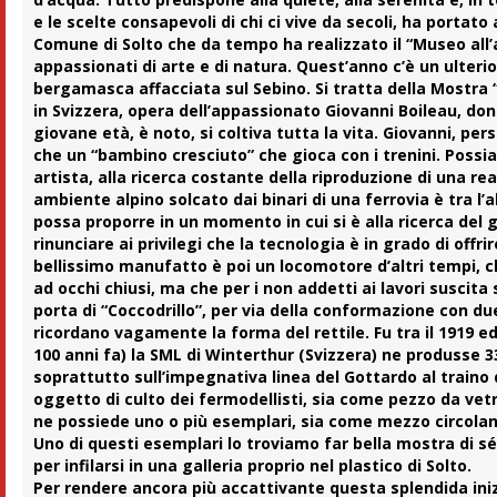
e le scelte consapevoli di chi ci vive da secoli, ha portato 
Comune di Solto che da tempo ha realizzato il “Museo all’a
appassionati di arte e di natura. Quest’anno c’è un ulter
bergamasca affacciata sul Sebino. Si tratta della Mostra
in Svizzera, opera dell’appassionato
Giovanni Boileau
, do
giovane età, è noto, si coltiva tutta la vita. Giovanni, per
che un “bambino cresciuto” che gioca con i trenini. Possiamo
artista, alla ricerca costante della riproduzione di una re
ambiente alpino solcato dai binari di una ferrovia è tra l’
possa proporre in un momento in cui si è alla ricerca del g
rinunciare ai privilegi che la tecnologia è in grado di offr
bellissimo manufatto è poi un locomotore d’altri tempi, 
ad occhi chiusi, ma che per i non addetti ai lavori suscita
porta di “Coccodrillo”, per via della conformazione con d
ricordano vagamente la forma del rettile. Fu tra il 1919 
100 anni fa) la SML di Winterthur (Svizzera) ne produsse 33
soprattutto sull’impegnativa linea del Gottardo al traino 
oggetto di culto dei fermodellisti, sia come pezzo da vetr
ne possiede uno o più esemplari, sia come mezzo circolant
Uno di questi esemplari lo troviamo far bella mostra di 
per infilarsi in una galleria proprio nel plastico di Solto.
Per rendere ancora più accattivante questa splendida iniz