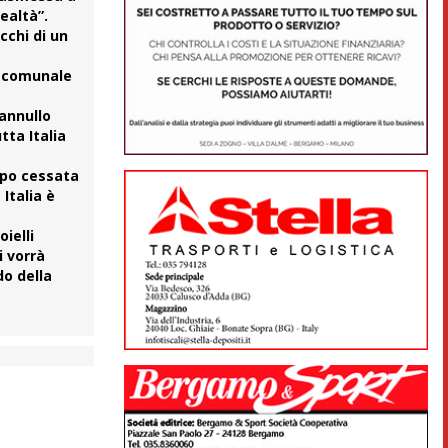
ealtà”.
cchi di un
e comunale
annullo
tta Italia
oppo cessata
Italia è
oielli
i vorrà
do della