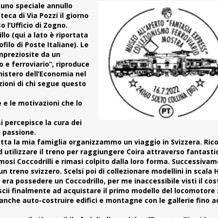
i uno speciale annullo
teca di Via Pozzi il giorno
so l’Ufficio di Zogno.
lo (qui a lato è riportata
filo di Poste Italiane). Le
impreziosite da un
 e ferroviario”, riproduce
nistero dell’Economia nel
ioni di chi segue questo
 e le motivazioni che lo
i percepisce la cura dei
 passione.
utta la mia famiglia organizzammo un viaggio in Svizzera. Ric
 utilizzare il treno per raggiungere Coira attraverso fantasti
mosi Coccodrilli e rimasi colpito dalla loro forma. Successiva
n treno svizzero. Scelsi poi di collezionare modellini in scala H
 era possedere un Coccodrillo, per me inaccessibile visti il cos
iuscii finalmente ad acquistare il primo modello del locomotore
 anche auto-costruire edifici e montagne con le gallerie fino a