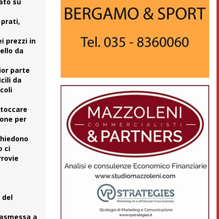
sato su
prati,
i prezzi in
ello da
ior parte
cili da
coli
 toccare
ione per
chiedono
 ci
rrovie
 del
trasmessa a