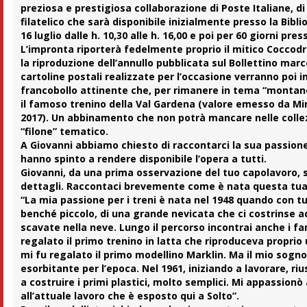
preziosa e prestigiosa collaborazione di
Poste Italiane, d
filatelico che sarà disponibile inizialmente presso la Biblio
16 luglio dalle h. 10,30 alle h. 16,00 e poi per 60 giorni pres
L’impronta riporterà fedelmente proprio il mitico Coccodril
la riproduzione dell’annullo pubblicata sul Bollettino marco
cartoline postali realizzate per l’occasione verranno poi 
francobollo attinente che, per rimanere in tema “montano
il famoso trenino della Val Gardena (valore emesso da Mi
2017). Un abbinamento che non potrà mancare nelle collez
“filone” tematico.
A Giovanni abbiamo chiesto di raccontarci la sua passione
hanno spinto a rendere disponibile l’opera a tutti.
Giovanni, da una prima osservazione del tuo capolavoro, s
dettagli. Raccontaci brevemente come è nata questa tua
“La mia passione per i treni è nata nel 1948 quando con t
benché piccolo, di una grande nevicata che ci costrinse ad
scavate nella neve. Lungo il percorso incontrai anche i fa
regalato il primo trenino in latta che riproduceva proprio u
mi fu regalato il primo modellino Marklin. Ma il mio sogno
esorbitante per l’epoca. Nel 1961, iniziando a lavorare, r
a costruire i primi plastici, molto semplici. Mi appassionò
all’attuale lavoro che è esposto qui a Solto”.