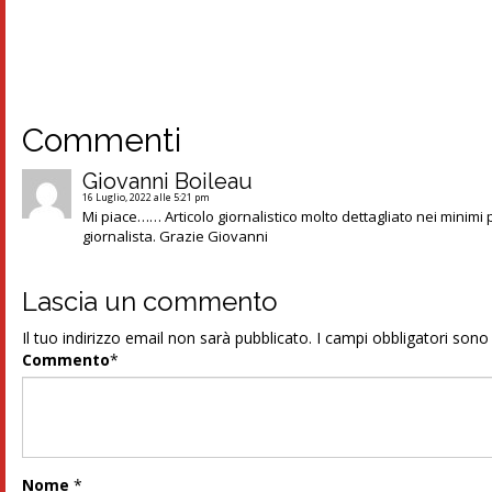
Commenti
Giovanni Boileau
16 Luglio, 2022 alle 5:21 pm
Mi piace…… Articolo giornalistico molto dettagliato nei minimi p
giornalista. Grazie Giovanni
Lascia un commento
Il tuo indirizzo email non sarà pubblicato.
I campi obbligatori son
Commento
*
Nome
*