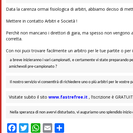
Data la carenza ormai fisiologica di arbitri, abbiamo deciso di met
Mettere in contatto Arbitri e Società !
Perchè non mancano i direttori di gara, ma spesso non vengono a
corretta.
Con noi puoi trovare facilmente un arbitro per le tue partite o per i 
a breve inizieranno i vari campionati, e certamente vi state preparando pe
amichevoli pre-campionato ?
Il nostro servizio vi consentirà di richiedere uno o più arbitri per le vostr
Visitate subito il sito
www.fastrefree.it
, l’iscrizione è GRATUIT
Nella speranza di non avervi disturbato, vi auguriamo uno splendido inizio 
Facebook
Twitter
WhatsApp
Email
Condividi