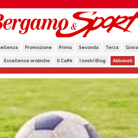
cellenza
Promozione
Prima
Seconda
Terza
Giova
Eccellenze orobiche
Il Caffè
I nostri Blog
Abbonati