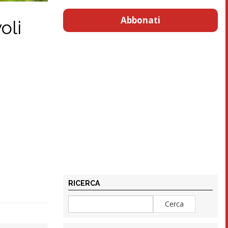
Abbonati
oli
RICERCA