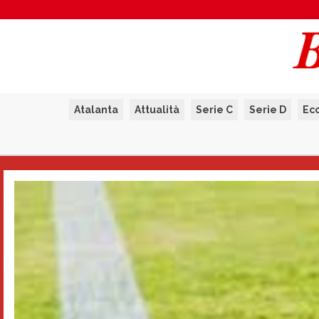
Atalanta
Attualità
Serie C
Serie D
Ec