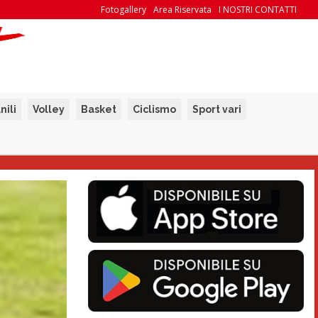
Fotogallery
Area Riservata
I NOSTRI CONTATTI
nili
Volley
Basket
Ciclismo
Sport vari