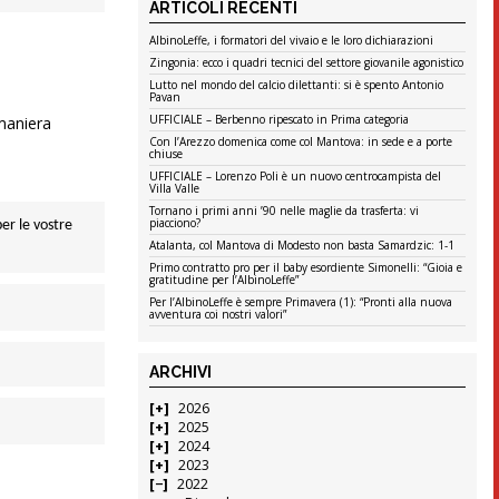
ARTICOLI RECENTI
AlbinoLeffe, i formatori del vivaio e le loro dichiarazioni
Zingonia: ecco i quadri tecnici del settore giovanile agonistico
Lutto nel mondo del calcio dilettanti: si è spento Antonio
Pavan
UFFICIALE – Berbenno ripescato in Prima categoria
maniera
Con l’Arezzo domenica come col Mantova: in sede e a porte
chiuse
UFFICIALE – Lorenzo Poli è un nuovo centrocampista del
Villa Valle
Tornano i primi anni ’90 nelle maglie da trasferta: vi
piacciono?
per le vostre
Atalanta, col Mantova di Modesto non basta Samardzic: 1-1
Primo contratto pro per il baby esordiente Simonelli: “Gioia e
gratitudine per l’AlbinoLeffe”
Per l’AlbinoLeffe è sempre Primavera (1): “Pronti alla nuova
avventura coi nostri valori”
ARCHIVI
2026
2025
2024
2023
2022