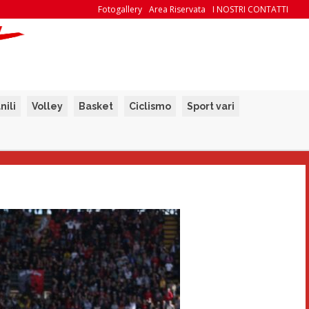
Fotogallery
Area Riservata
I NOSTRI CONTATTI
nili
Volley
Basket
Ciclismo
Sport vari