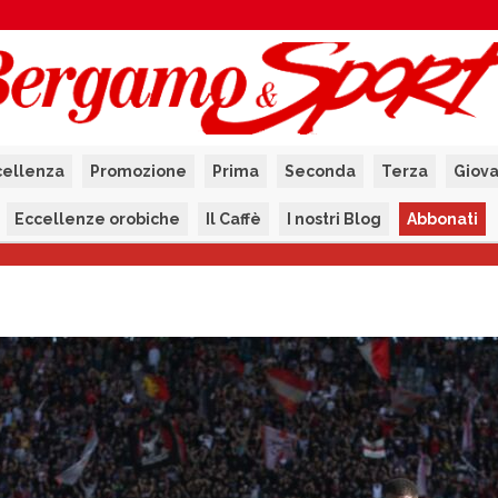
cellenza
Promozione
Prima
Seconda
Terza
Giova
Eccellenze orobiche
Il Caffè
I nostri Blog
Abbonati