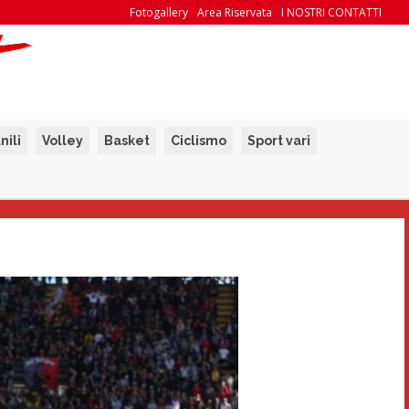
Fotogallery
Area Riservata
I NOSTRI CONTATTI
nili
Volley
Basket
Ciclismo
Sport vari