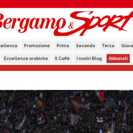
cellenza
Promozione
Prima
Seconda
Terza
Giova
Eccellenze orobiche
Il Caffè
I nostri Blog
Abbonati