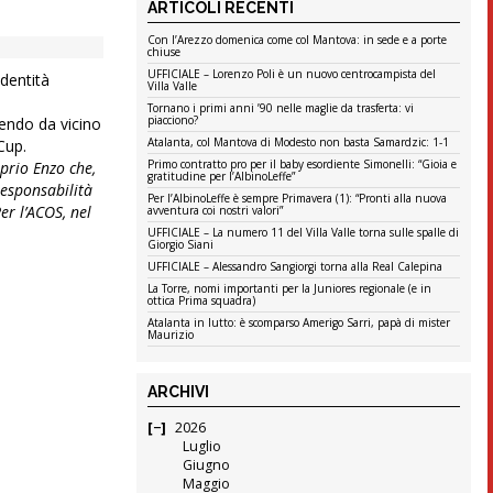
ARTICOLI RECENTI
Con l’Arezzo domenica come col Mantova: in sede e a porte
chiuse
UFFICIALE – Lorenzo Poli è un nuovo centrocampista del
identità
Villa Valle
Tornano i primi anni ’90 nelle maglie da trasferta: vi
piacciono?
endo da vicino
Atalanta, col Mantova di Modesto non basta Samardzic: 1-1
Cup.
Primo contratto pro per il baby esordiente Simonelli: “Gioia e
prio Enzo che,
gratitudine per l’AlbinoLeffe”
responsabilità
Per l’AlbinoLeffe è sempre Primavera (1): “Pronti alla nuova
er l’ACOS, nel
avventura coi nostri valori”
UFFICIALE – La numero 11 del Villa Valle torna sulle spalle di
Giorgio Siani
UFFICIALE – Alessandro Sangiorgi torna alla Real Calepina
La Torre, nomi importanti per la Juniores regionale (e in
ottica Prima squadra)
Atalanta in lutto: è scomparso Amerigo Sarri, papà di mister
Maurizio
ARCHIVI
2026
Luglio
Giugno
Maggio