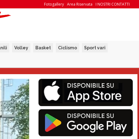
Fotogallery
Area Riservata
I NOSTRI CONTATTI
nili
Volley
Basket
Ciclismo
Sport vari