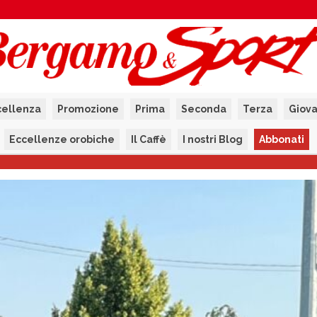
cellenza
Promozione
Prima
Seconda
Terza
Giova
Eccellenze orobiche
Il Caffè
I nostri Blog
Abbonati