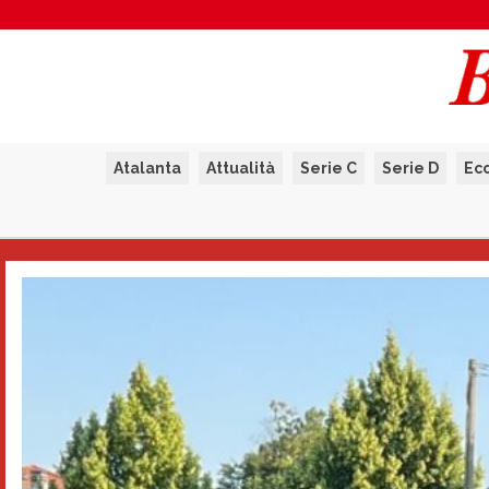
Atalanta
Attualità
Serie C
Serie D
Ec