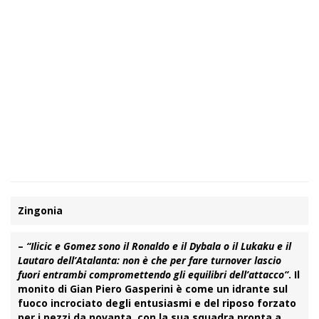
Zingonia
–
“
Ilicic
e
Gomez
sono il Ronaldo e il Dybala o il Lukaku e il
Lautaro dell’
Atalanta
: non è che per fare turnover lascio
fuori entrambi compromettendo gli equilibri dell’attacco”
. Il
monito di Gian Piero
Gasperini
è come un idrante sul
fuoco incrociato degli entusiasmi e del riposo forzato
per i pezzi da novanta, con la sua squadra pronta a