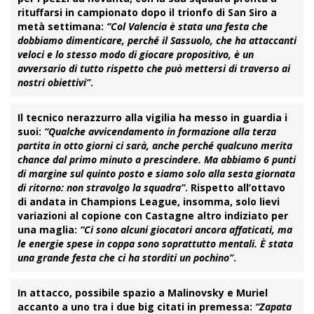
rituffarsi in campionato dopo il trionfo di San Siro a
metà settimana:
“Col
Valencia
è stata una festa che
dobbiamo dimenticare, perché il
Sassuolo
, che ha attaccanti
veloci e lo stesso modo di giocare propositivo, è un
avversario di tutto rispetto che può mettersi di traverso ai
nostri obiettivi”
.
Il tecnico nerazzurro alla vigilia ha messo in guardia i
suoi:
“Qualche avvicendamento in formazione alla terza
partita in otto giorni ci sarà, anche perché qualcuno merita
chance dal primo minuto a prescindere. Ma abbiamo 6 punti
di margine sul quinto posto e siamo solo alla sesta giornata
di ritorno: non stravolgo la squadra”
. Rispetto all’ottavo
di andata in
Champions League
, insomma, solo lievi
variazioni al copione con Castagne altro indiziato per
una maglia:
“Ci sono alcuni giocatori ancora affaticati, ma
le energie spese in coppa sono soprattutto mentali. È stata
una grande festa che ci ha storditi un pochino”
.
In attacco, possibile spazio a
Malinovsky
e
Muriel
accanto a uno tra i due big citati in premessa:
“Zapata