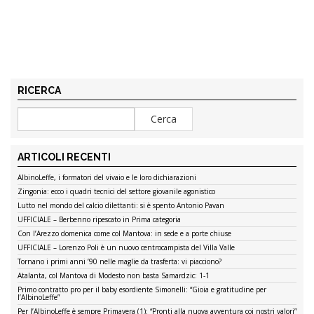
RICERCA
ARTICOLI RECENTI
AlbinoLeffe, i formatori del vivaio e le loro dichiarazioni
Zingonia: ecco i quadri tecnici del settore giovanile agonistico
Lutto nel mondo del calcio dilettanti: si è spento Antonio Pavan
UFFICIALE – Berbenno ripescato in Prima categoria
Con l’Arezzo domenica come col Mantova: in sede e a porte chiuse
UFFICIALE – Lorenzo Poli è un nuovo centrocampista del Villa Valle
Tornano i primi anni ’90 nelle maglie da trasferta: vi piacciono?
Atalanta, col Mantova di Modesto non basta Samardzic: 1-1
Primo contratto pro per il baby esordiente Simonelli: “Gioia e gratitudine per
l’AlbinoLeffe”
Per l’AlbinoLeffe è sempre Primavera (1): “Pronti alla nuova avventura coi nostri valori”