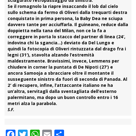
sciagurato retropassaggio da sinistra.
Se il
romagnolo
la riapre insaccando il lob dal cielo
sullo schema da fermo di
Oliveri
dalla trequarti destra
conquistato in prima persona, la Baby Dea ne sciupa
davvero tante per acciuffarla. Il guineano, reduce dalla
doppietta
nella tana del
Milan
, non ce la fa a
correggere in porta lo stacco del partner di linea (24′,
indovina chi la sgancia…) deviato da Del Lungo e
quindi la fotocopia di Oliveri rintuzzata dal drago fra i
legni (31′), stavolta alzando l’estremità
maldestramente. Bravissimi, invece,
Lemmens
per
chiudere in corner la puntata di De Nipoti (27′) e
ancora Samooja a sbracciare oltre il montante il
susseguente sinistro da fuori di seconda di Panada. Al
2′ di recupero, infine, l’attaccante italiano ne ha
un’altra, servitagli dalla sventagliata dell’esterno
palermitano, ma dopo un buon controllo entro i 16
metri alza la parabola.
S.F.
Facebook
Twitter
WhatsApp
Email
Condividi