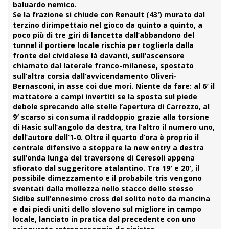
baluardo nemico.
Se la frazione si chiude con
Renault
(43′) murato dal
terzino dirimpettaio nel gioco da quinto a quinto, a
poco più di tre giri di lancetta dall’abbandono del
tunnel il portiere locale rischia per toglierla dalla
fronte del cividalese là davanti, sull’ascensore
chiamato dal laterale franco-milanese, spostato
sull’altra corsia dall’avvicendamento
Oliveri
-
Bernasconi, in asse coi due mori. Niente da fare: al 6′ il
mattatore a campi invertiti se la sposta sul piede
debole sprecando alle stelle l’apertura di Carrozzo, al
9′ scarso si consuma il
raddoppio
grazie alla torsione
di Hasic sull’angolo da destra, tra l’altro il numero uno,
dell’autore dell’1-0. Oltre il quarto d’ora è proprio il
centrale difensivo a stoppare la new entry a destra
sull’onda lunga del traversone di Ceresoli appena
sfiorato dal suggeritore atalantino. Tra 19′ e 20′, il
possibile dimezzamento e il probabile tris vengono
sventati dalla mollezza nello stacco dello stesso
Sidibe
sull’ennesimo cross del solito noto da mancina
e dai piedi uniti dello sloveno sul migliore in campo
locale, lanciato in pratica dal precedente con uno