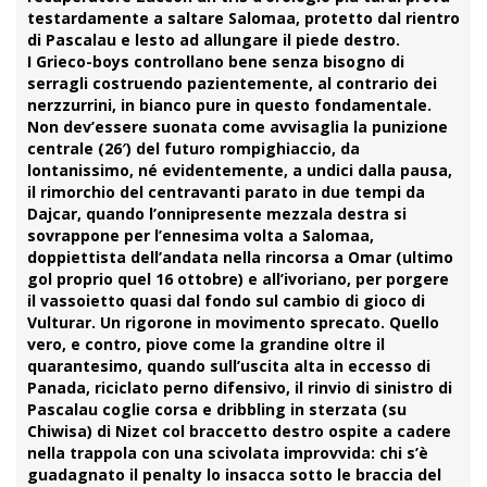
testardamente a saltare Salomaa, protetto dal rientro
di Pascalau e lesto ad allungare il piede destro.
I
Grieco
-boys controllano bene senza bisogno di
serragli costruendo pazientemente, al contrario dei
nerzzurrini, in bianco pure in questo fondamentale.
Non dev’essere suonata come avvisaglia la punizione
centrale (26′) del futuro rompighiaccio, da
lontanissimo, né evidentemente, a undici dalla pausa,
il rimorchio del centravanti parato in due tempi da
Dajcar
, quando l’onnipresente mezzala destra si
sovrappone per l’ennesima volta a Salomaa,
doppiettista dell’andata nella rincorsa a Omar (ultimo
gol proprio quel 16 ottobre) e all’ivoriano, per porgere
il vassoietto quasi dal fondo sul cambio di gioco di
Vulturar
. Un rigorone in movimento sprecato. Quello
vero, e contro, piove come la grandine oltre il
quarantesimo, quando sull’uscita alta in eccesso di
Panada
, riciclato perno difensivo, il rinvio di sinistro di
Pascalau
coglie corsa e dribbling in sterzata (su
Chiwisa) di
Nizet
col braccetto destro ospite a cadere
nella trappola con una scivolata improvvida: chi s’è
guadagnato il
penalty
lo insacca sotto le braccia del