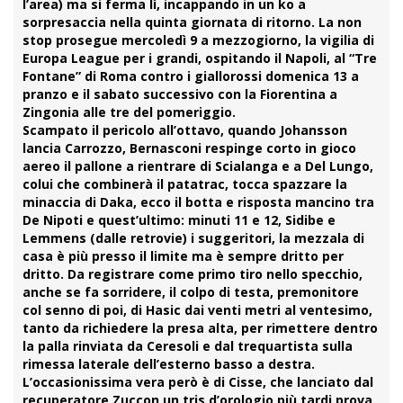
l’area) ma si ferma lì, incappando in un ko a
sorpresaccia nella quinta giornata di ritorno. La non
stop prosegue mercoledì 9 a mezzogiorno, la vigilia di
Europa League per i grandi, ospitando il
Napoli
, al “Tre
Fontane” di Roma contro i giallorossi domenica 13 a
pranzo e il sabato successivo con la Fiorentina a
Zingonia alle tre del pomeriggio.
Scampato il pericolo all’ottavo, quando Johansson
lancia Carrozzo,
Bernasconi
respinge corto in gioco
aereo il pallone a rientrare di Scialanga e a Del Lungo,
colui che combinerà il patatrac, tocca spazzare la
minaccia di Daka, ecco il
botta e risposta
mancino tra
De Nipoti
e quest’ultimo: minuti 11 e 12, Sidibe e
Lemmens (dalle retrovie) i suggeritori, la mezzala di
casa è più presso il limite ma è sempre dritto per
dritto. Da registrare come primo tiro nello specchio,
anche se fa sorridere, il colpo di testa, premonitore
col senno di poi, di
Hasic
dai venti metri al ventesimo,
tanto da richiedere la presa alta, per rimettere dentro
la palla rinviata da
Ceresoli
e dal trequartista sulla
rimessa laterale dell’esterno basso a destra.
L’occasionissima vera però è di
Cisse
, che lanciato dal
recuperatore Zuccon un tris d’orologio più tardi prova