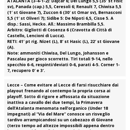
ATALANTA (3-4-1-2):
Dajcar 6; Del Lungo 5,5 (35′ st Fisic
sv), Panada (cap.) 5,5, Ceresoli 6; Renault 7, Chiwisa 5,5
(1′ st Giovane 7), Zuccon 6 (30′ st Omar sv), Bernasconi
5,5 (1′ st Oliveri 7); Sidibe 5: De Nipoti 6,5, Cisse 5. A
disp.: Sassi, Hecko. All.: Massimo Brambilla 5,5.
Arbitro:
Gigliotti di Cosenza 6 (Cravotta di Città di
Castello, Lencioni di Lucca).
RETI:
41′ pt rig. Nizet (L), 8′ st Hasic (L), 22′ st Giovane
(A).
Note:
ammoniti Chiwisa, Del Lungo, Johansson e
Pascalau per gioco scorretto. Tiri totali 9-14, nello
specchio 6-6, respinti/deviati 0-6, parati 4-5. Corner 1-
7, recupero 0′ e 3′.
Lecce
– Come evitare al
Lecce
di farsi risucchiare dai
playout frenando al contempo la propria corsa ai
playoff
. Sotto di rigore e affossata da situazione
inattiva a cavallo dei due tempi, la Primavera
dell’Atalanta menomata nell’organico (Under 18
impegnati) al “Via del Mare” conosce un risveglio
tardivo arrampicandosi su un cabezazo di
Giovane
(terzo tempo ad altezze impossibili appena dentro