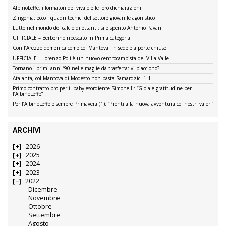
AlbinoLeffe, i formatori del vivaio e le loro dichiarazioni
Zingonia: ecco i quadri tecnici del settore giovanile agonistico
Lutto nel mondo del calcio dilettanti: si è spento Antonio Pavan
UFFICIALE – Berbenno ripescato in Prima categoria
Con l’Arezzo domenica come col Mantova: in sede e a porte chiuse
UFFICIALE – Lorenzo Poli è un nuovo centrocampista del Villa Valle
Tornano i primi anni ’90 nelle maglie da trasferta: vi piacciono?
Atalanta, col Mantova di Modesto non basta Samardzic: 1-1
Primo contratto pro per il baby esordiente Simonelli: “Gioia e gratitudine per
l’AlbinoLeffe”
Per l’AlbinoLeffe è sempre Primavera (1): “Pronti alla nuova avventura coi nostri valori”
ARCHIVI
2026
2025
2024
2023
2022
Dicembre
Novembre
Ottobre
Settembre
Agosto