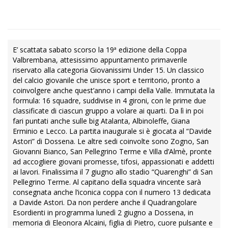
E’ scattata sabato scorso la 19ª edizione della Coppa
Valbrembana, attesissimo appuntamento primaverile
riservato alla categoria Giovanissimi Under 15. Un classico
del calcio giovanile che unisce sport e territorio, pronto a
coinvolgere anche quest’anno i campi della Valle. Immutata la
formula: 16 squadre, suddivise in 4 gironi, con le prime due
classificate di ciascun gruppo a volare ai quarti. Da lì in poi
fari puntati anche sulle big Atalanta, Albinoleffe, Giana
Erminio e Lecco. La partita inaugurale si è giocata al “Davide
Astori” di Dossena. Le altre sedi coinvolte sono Zogno, San
Giovanni Bianco, San Pellegrino Terme e Villa d’Almè, pronte
ad accogliere giovani promesse, tifosi, appassionati e addetti
ai lavori. Finalissima il 7 giugno allo stadio “Quarenghi” di San
Pellegrino Terme. Al capitano della squadra vincente sarà
consegnata anche l’iconica coppa con il numero 13 dedicata
a Davide Astori. Da non perdere anche il Quadrangolare
Esordienti in programma lunedì 2 giugno a Dossena, in
memoria di Eleonora Alcaini, figlia di Pietro, cuore pulsante e