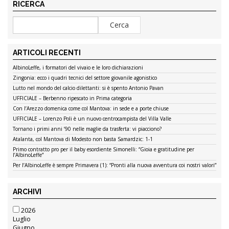
RICERCA
ARTICOLI RECENTI
AlbinoLeffe, i formatori del vivaio e le loro dichiarazioni
Zingonia: ecco i quadri tecnici del settore giovanile agonistico
Lutto nel mondo del calcio dilettanti: si è spento Antonio Pavan
UFFICIALE – Berbenno ripescato in Prima categoria
Con l’Arezzo domenica come col Mantova: in sede e a porte chiuse
UFFICIALE – Lorenzo Poli è un nuovo centrocampista del Villa Valle
Tornano i primi anni ’90 nelle maglie da trasferta: vi piacciono?
Atalanta, col Mantova di Modesto non basta Samardzic: 1-1
Primo contratto pro per il baby esordiente Simonelli: “Gioia e gratitudine per
l’AlbinoLeffe”
Per l’AlbinoLeffe è sempre Primavera (1): “Pronti alla nuova avventura coi nostri valori”
ARCHIVI
2026
Luglio
Giugno