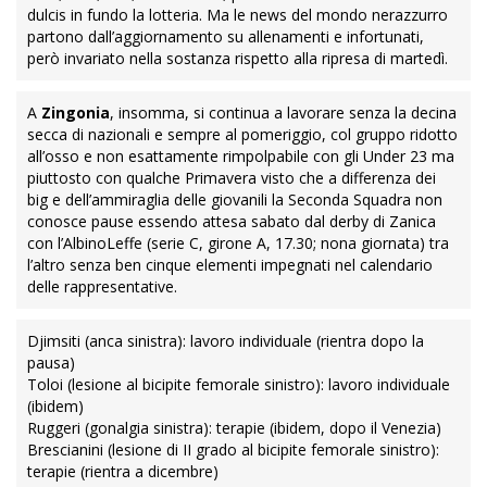
dulcis in fundo la lotteria. Ma le news del mondo nerazzurro
partono dall’aggiornamento su allenamenti e infortunati,
però invariato nella sostanza rispetto alla ripresa di martedì.
A
Zingonia
, insomma, si continua a lavorare senza la decina
secca di nazionali e sempre al pomeriggio, col gruppo ridotto
all’osso e non esattamente rimpolpabile con gli Under 23 ma
piuttosto con qualche Primavera visto che a differenza dei
big e dell’ammiraglia delle giovanili la Seconda Squadra non
conosce pause essendo attesa sabato dal derby di Zanica
con l’AlbinoLeffe (serie C, girone A, 17.30; nona giornata) tra
l’altro senza ben cinque elementi impegnati nel calendario
delle rappresentative.
Djimsiti (anca sinistra): lavoro individuale (rientra dopo la
pausa)
Toloi (lesione al bicipite femorale sinistro): lavoro individuale
(ibidem)
Ruggeri (gonalgia sinistra): terapie (ibidem, dopo il Venezia)
Brescianini (lesione di II grado al bicipite femorale sinistro):
terapie (rientra a dicembre)