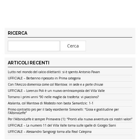
RICERCA
ARTICOLI RECENTI
Lutto nel mondo del calcio dilettanti: si è spento Antonio Pavan
UFFICIALE – Berbenno ripescato in Prima categoria
Con l’Arezzo domenica come col Mantova: in sede e a porte chiuse
UFFICIALE – Lorenzo Poli è un nuovo centrocampista del Villa Valle
Tornano i primi anni ’90 nelle maglie da trasferta: vi piacciono?
Atalanta, col Mantova di Modesto non basta Samardzic: 1-1
Primo contratto pro per il baby esordiente Simonelli: “Gioia e gratitudine per
l’AlbinoLeffe”
Per l’AlbinoLeffe è sempre Primavera (1): “Pronti alla nuova avventura coi nostri valori”
UFFICIALE – La numero 11 del Villa Valle torna sulle spalle di Giorgio Siani
UFFICIALE – Alessandro Sangiorgi torna alla Real Calepina