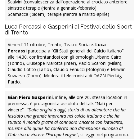
Scalvini (convalescenza dall’operazione al crociato anteriore
sinistro): terapie (rientra a gennaio-febbraio)
Scamacca (ibidem): terapie (rientra a marzo-aprile)
Luca Percassi e Gasperini al Festival dello Sport
di Trento
Venerdì 11 ottobre, Trento, Teatro Sociale.
Luca
Percassi
partecipa a “Gli Stati generali del Calcio Italiano”
alle 14.30, confrontandosi con gli omologhiUrbano Cairo
(Torino), Giuseppe Marotta (Inter), Paolo Scaroni (Milan),
Claudio Lotito (Lazio), Claudio Fenucci (Bologna) e Mirwan
Suwarso (Como). Modera il telecronista di DAZN Pierluigi
Pardo.
Gian Piero Gasperini
, infine, alle ore 20, stessa location in
premessa, è protagonista assoluto del talk “Nati per
vincere”.
“Dalle origini a oggi, storia di un allenatore che ha
lasciato una grande impronta nel calcio italiano e che ha
stupito il mondo grazie al connubio vincente con l’Atalanta,
insieme alla quale ha conferito una dimensione europea al
Club sino a vincere l’Europa League”
, si legge nel programma.