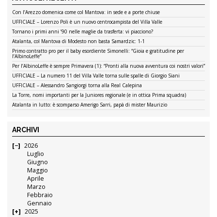
Con l’Arezzo domenica come col Mantova: in sede e a porte chiuse
UFFICIALE – Lorenzo Poli è un nuovo centrocampista del Villa Valle
Tornano i primi anni ’90 nelle maglie da trasferta: vi piacciono?
Atalanta, col Mantova di Modesto non basta Samardzic: 1-1
Primo contratto pro per il baby esordiente Simonelli: “Gioia e gratitudine per
l’AlbinoLeffe”
Per l’AlbinoLeffe è sempre Primavera (1): “Pronti alla nuova avventura coi nostri valori”
UFFICIALE – La numero 11 del Villa Valle torna sulle spalle di Giorgio Siani
UFFICIALE – Alessandro Sangiorgi torna alla Real Calepina
La Torre, nomi importanti per la Juniores regionale (e in ottica Prima squadra)
Atalanta in lutto: è scomparso Amerigo Sarri, papà di mister Maurizio
ARCHIVI
2026
Luglio
Giugno
Maggio
Aprile
Marzo
Febbraio
Gennaio
2025