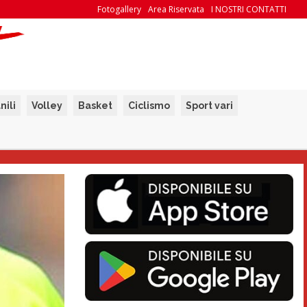
Fotogallery
Area Riservata
I NOSTRI CONTATTI
nili
Volley
Basket
Ciclismo
Sport vari