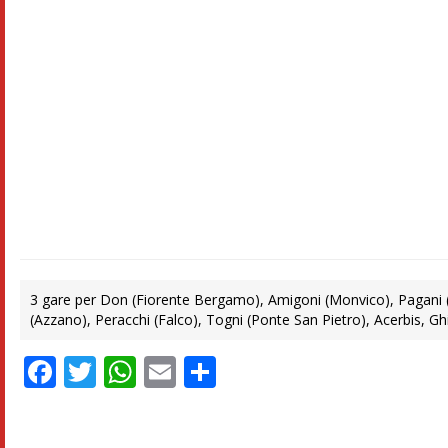
3 gare per Don (Fiorente Bergamo), Amigoni (Monvico), Pagani (P
(Azzano), Peracchi (Falco), Togni (Ponte San Pietro), Acerbis, Ghi
Facebook
Twitter
WhatsApp
Email
Condividi