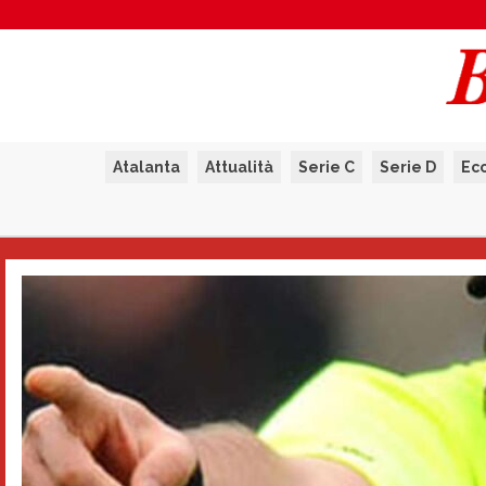
Atalanta
Attualità
Serie C
Serie D
Ec