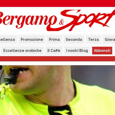
cellenza
Promozione
Prima
Seconda
Terza
Giova
Eccellenze orobiche
Il Caffè
I nostri Blog
Abbonati