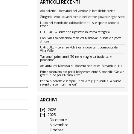
ARTICOLI RECENTI
AlbinoLeffe, i formatori del vivaio e le loro dichiarazioni
Zingonia: ecco i quadri tecnici del settore giovanile agonistico
Lutto nel mondo del calcio dilettanti: si è spento Antonio
Pavan
UFFICIALE – Berbenno ripescato in Prima categoria
Con l’Arezzo domenica come col Mantova: in sede e a porte
chiuse
UFFICIALE – Lorenzo Poli è un nuovo centrocampista del
Villa Valle
Tornano i primi anni ’90 nelle maglie da trasferta: vi
piacciono?
Atalanta, col Mantova di Modesto non basta Samardzic: 1-1
Primo contratto pro per il baby esordiente Simonelli: “Gioia e
gratitudine per l’AlbinoLeffe”
Per l’AlbinoLeffe è sempre Primavera (1): “Pronti alla nuova
avventura coi nostri valori”
ARCHIVI
2026
2025
Dicembre
Novembre
Ottobre