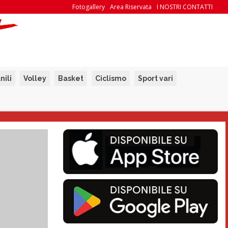
Fotogallery
Area Riservata
I NOSTRI CONTATTI
nili
Volley
Basket
Ciclismo
Sport vari