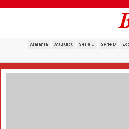
Atalanta
Attualità
Serie C
Serie D
Ec