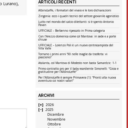
ARTICOLI RECENTI
ro Lurano),
AlbinoLeffe, i formatori del vivaio e le loro dichiarazioni
Zingonia: ecco i quadri tecnici del settore giovanile agonistico
Lutto nel mondo del calcio dilettanti: si è spento Antonio
Pavan
UFFICIALE – Berbenno ripescato in Prima categoria
Con l’Arezzo domenica come col Mantova: in sede e a porte
chiuse
UFFICIALE – Lorenzo Poli è un nuovo centrocampista del
Villa Valle
Tornano i primi anni ’90 nelle maglie da trasferta: vi
piacciono?
Atalanta, col Mantova di Modesto non basta Samardzic: 1-1
Primo contratto pro per il baby esordiente Simonelli: “Gioia e
gratitudine per l’AlbinoLeffe”
Per l’AlbinoLeffe è sempre Primavera (1): “Pronti alla nuova
avventura coi nostri valori”
ARCHIVI
2026
2025
Dicembre
Novembre
Ottobre