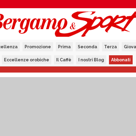
cellenza
Promozione
Prima
Seconda
Terza
Giova
Eccellenze orobiche
Il Caffè
I nostri Blog
Abbonati