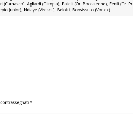
 (Curnasco), Agliardi (Olimpia), Patelli (Or. Boccaleone), Fenili (Or. P
io Junior), Ndiaye (Virescit), Belotti, Bonvissuto (Vortex)
o contrassegnati
*