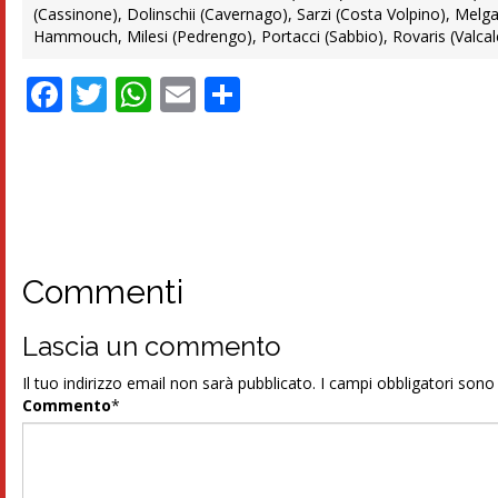
(Cassinone), Dolinschii (Cavernago), Sarzi (Costa Volpino), Melgari
Hammouch, Milesi (Pedrengo), Portacci (Sabbio), Rovaris (Valcalep
Facebook
Twitter
WhatsApp
Email
Condividi
Commenti
Lascia un commento
Il tuo indirizzo email non sarà pubblicato.
I campi obbligatori son
Commento
*