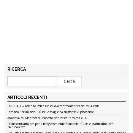
RICERCA
ARTICOLI RECENTI
UFFICIALE – Lorenzo Poli è un nuovo centrocampista del Villa Valle
Tornano i primi anni ’90 nelle maglie da trasferta: vi piacciono?
Atalanta, col Mantova di Modesto non basta Samardzic: 1-1
Primo contratto pro per il baby esordiente Simonelli: “Gioia e gratitudine per
l’AlbinoLeffe”
Per l’AlbinoLeffe è sempre Primavera (1): “Pronti alla nuova avventura coi nostri valori”