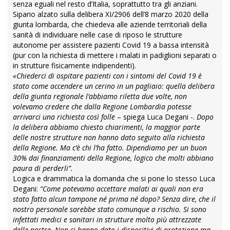
senza eguali nel resto d’Italia, soprattutto tra gli anziani.
Sipario alzato sulla delibera XI/2906 dell’8 marzo 2020 della
giunta lombarda, che chiedeva alle aziende territoriali della
sanità di individuare nelle case di riposo le strutture
autonome per assistere pazienti Covid 19 a bassa intensità
(pur con la richiesta di mettere i malati in padiglioni separati o
in strutture fisicamente indipendenti).
«Chiederci di ospitare pazienti con i sintomi del Covid 19 è
stato come accendere un cerino in un pagliaio: quella delibera
della giunta regionale l’abbiamo riletta due volte, non
volevamo credere che dalla Regione Lombardia potesse
arrivarci una richiesta così folle
– spiega Luca Degani -.
Dopo
la delibera abbiamo chiesto chiarimenti, la maggior parte
delle nostre strutture non hanno dato seguito alla richiesta
della Regione. Ma c’è chi l’ha fatto. Dipendiamo per un buon
30% dai finanziamenti della Regione, logico che molti abbiano
paura di perderli”.
Logica e drammatica la domanda che si pone lo stesso Luca
Degani:
“Come potevamo accettare malati ai quali non era
stato fatto alcun tampone né prima né dopo? Senza dire, che il
nostro personale sarebbe stato comunque a rischio. Si sono
infettati medici e sanitari in strutture molto più attrezzate
delle nostre. Non ci hanno dato i dispositivi di protezione ma