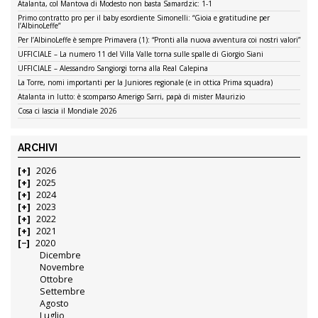
Atalanta, col Mantova di Modesto non basta Samardzic: 1-1
Primo contratto pro per il baby esordiente Simonelli: “Gioia e gratitudine per
l’AlbinoLeffe”
Per l’AlbinoLeffe è sempre Primavera (1): “Pronti alla nuova avventura coi nostri valori”
UFFICIALE – La numero 11 del Villa Valle torna sulle spalle di Giorgio Siani
UFFICIALE – Alessandro Sangiorgi torna alla Real Calepina
La Torre, nomi importanti per la Juniores regionale (e in ottica Prima squadra)
Atalanta in lutto: è scomparso Amerigo Sarri, papà di mister Maurizio
Cosa ci lascia il Mondiale 2026
ARCHIVI
2026
2025
2024
2023
2022
2021
2020
Dicembre
Novembre
Ottobre
Settembre
Agosto
Luglio