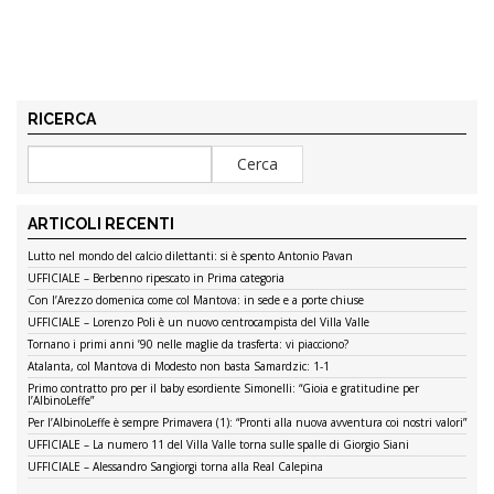
RICERCA
ARTICOLI RECENTI
Lutto nel mondo del calcio dilettanti: si è spento Antonio Pavan
UFFICIALE – Berbenno ripescato in Prima categoria
Con l’Arezzo domenica come col Mantova: in sede e a porte chiuse
UFFICIALE – Lorenzo Poli è un nuovo centrocampista del Villa Valle
Tornano i primi anni ’90 nelle maglie da trasferta: vi piacciono?
Atalanta, col Mantova di Modesto non basta Samardzic: 1-1
Primo contratto pro per il baby esordiente Simonelli: “Gioia e gratitudine per
l’AlbinoLeffe”
Per l’AlbinoLeffe è sempre Primavera (1): “Pronti alla nuova avventura coi nostri valori”
UFFICIALE – La numero 11 del Villa Valle torna sulle spalle di Giorgio Siani
UFFICIALE – Alessandro Sangiorgi torna alla Real Calepina