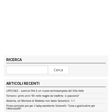
RICERCA
ARTICOLI RECENTI
UFFICIALE – Lorenzo Poli è un nuovo centrocampista del Villa Valle
Tornano i primi anni ’90 nelle maglie da trasferta: vi piacciono?
Atalanta, col Mantova di Modesto non basta Samardzic: 1-1
Primo contratto pro per il baby esordiente Simonelli: “Gioia e gratitudine per
l’AlbinoLeffe”