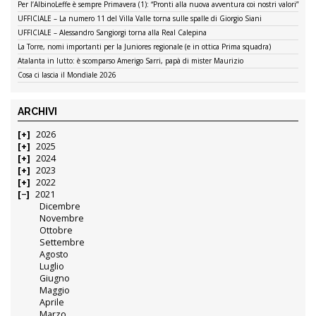
Per l’AlbinoLeffe è sempre Primavera (1): “Pronti alla nuova avventura coi nostri valori”
UFFICIALE – La numero 11 del Villa Valle torna sulle spalle di Giorgio Siani
UFFICIALE – Alessandro Sangiorgi torna alla Real Calepina
La Torre, nomi importanti per la Juniores regionale (e in ottica Prima squadra)
Atalanta in lutto: è scomparso Amerigo Sarri, papà di mister Maurizio
Cosa ci lascia il Mondiale 2026
ARCHIVI
2026
2025
2024
2023
2022
2021
Dicembre
Novembre
Ottobre
Settembre
Agosto
Luglio
Giugno
Maggio
Aprile
Marzo