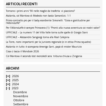
ARTICOLI RECENTI
Tornano i primi anni ’90 nelle maglie da trasferta: vi piacciono?
Atalanta, col Mantova di Modesto non basta Samardzic: 1-1
Primo contratto pro per il baby esordiente Simonelli: “Gioia e gratitudine per
l’AlbinoLeffe”
Per l’AlbinoLeffe è sempre Primavera (1): “Pronti alla nuova avventura coi nostri valori”
UFFICIALE – La numero 11 del Villa Valle torna sulle spalle di Giorgio Siani
UFFICIALE – Alessandro Sangiorgi torna alla Real Calepina
La Torre, nomi importanti per la Juniores regionale (e in ottica Prima squadra)
Atalanta in lutto: è scomparso Amerigo Sarri, papà di mister Maurizio
Cosa ci lascia il Mondiale 2026
Col Mantova il secondo test mercoledì sera: tribuna chiusa a Zingonia
ARCHIVI
2026
2025
2024
2023
Dicembre
Novembre
Ottobre
Settembre