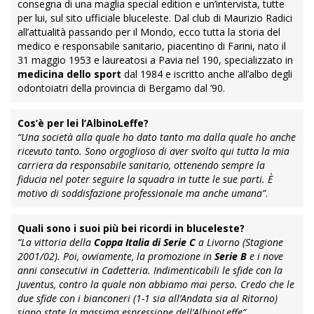
consegna di una maglia special edition e un’intervista, tutte
per lui, sul sito ufficiale bluceleste. Dal club di Maurizio Radici
all’attualità passando per il Mondo, ecco tutta la storia del
medico e responsabile sanitario, piacentino di Farini, nato il
31 maggio 1953 e laureatosi a Pavia nel 190, specializzato in
medicina dello sport
dal 1984 e iscritto anche all’albo degli
odontoiatri della provincia di Bergamo dal ’90.
Cos’è per lei l’AlbinoLeffe?
“Una società alla quale ho dato tanto ma dalla quale ho anche
ricevuto tanto. Sono orgoglioso di aver svolto qui tutta la mia
carriera da responsabile sanitario, ottenendo sempre la
fiducia nel poter seguire la squadra in tutte le sue parti. È
motivo di soddisfazione professionale ma anche umana”
.
Quali sono i suoi più bei ricordi in bluceleste?
“La vittoria della
Coppa Italia di Serie C
a Livorno (Stagione
2001/02). Poi, ovviamente, la promozione in
Serie B
e i nove
anni consecutivi in Cadetteria. Indimenticabili le sfide con la
Juventus, contro la quale non abbiamo mai perso. Credo che le
due sfide con i bianconeri (1-1 sia all’Andata sia al Ritorno)
siano state la massima espressione dell’AlbinoLeffe”
.