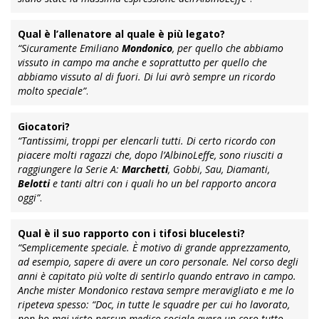
Qual è l’allenatore al quale è più legato?
“Sicuramente Emiliano
Mondonico
, per quello che abbiamo
vissuto in campo ma anche e soprattutto per quello che
abbiamo vissuto al di fuori. Di lui avrò sempre un ricordo
molto speciale”
.
Giocatori?
“Tantissimi, troppi per elencarli tutti. Di certo ricordo con
piacere molti ragazzi che, dopo l’AlbinoLeffe, sono riusciti a
raggiungere la Serie A:
Marchetti
, Gobbi, Sau, Diamanti,
Belotti
e tanti altri con i quali ho un bel rapporto ancora
oggi”
.
Qual è il suo rapporto con i tifosi blucelesti?
“Semplicemente speciale. È motivo di grande apprezzamento,
ad esempio, sapere di avere un coro personale. Nel corso degli
anni è capitato più volte di sentirlo quando entravo in campo.
Anche mister Mondonico restava sempre meravigliato e me lo
ripeteva spesso: “Doc, in tutte le squadre per cui ho lavorato,
non ho mai visto nessun medico sociale avere un coro tutto