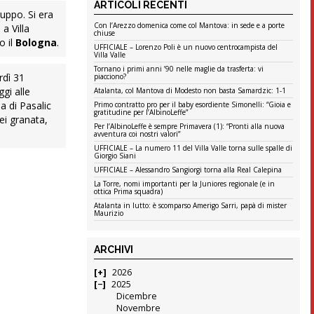
ARTICOLI RECENTI
ruppo. Si era
Con l’Arezzo domenica come col Mantova: in sede e a porte
a Villa
chiuse
o il
Bologna
.
UFFICIALE – Lorenzo Poli è un nuovo centrocampista del
Villa Valle
Tornano i primi anni ’90 nelle maglie da trasferta: vi
rdì 31
piacciono?
ggi alle
Atalanta, col Mantova di Modesto non basta Samardzic: 1-1
a di Pasalic
Primo contratto pro per il baby esordiente Simonelli: “Gioia e
gratitudine per l’AlbinoLeffe”
ei granata,
Per l’AlbinoLeffe è sempre Primavera (1): “Pronti alla nuova
avventura coi nostri valori”
UFFICIALE – La numero 11 del Villa Valle torna sulle spalle di
Giorgio Siani
UFFICIALE – Alessandro Sangiorgi torna alla Real Calepina
La Torre, nomi importanti per la Juniores regionale (e in
ottica Prima squadra)
Atalanta in lutto: è scomparso Amerigo Sarri, papà di mister
Maurizio
ARCHIVI
2026
2025
Dicembre
Novembre