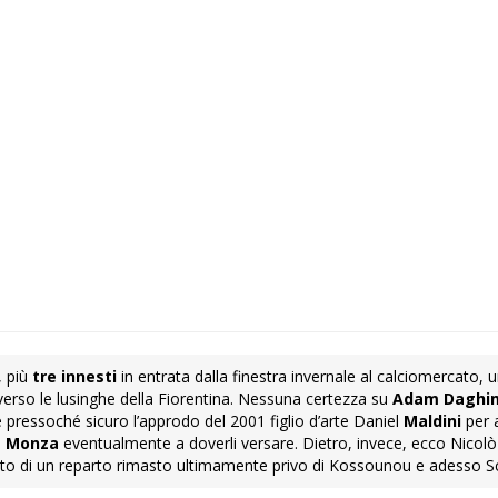
, più
tre innesti
in entrata dalla finestra invernale al calciomercato, u
 verso le lusinghe della Fiorentina. Nessuna certezza su
Adam Daghi
 pressoché sicuro l’approdo del 2001 figlio d’arte Daniel
Maldini
per 
l
Monza
eventualmente a doverli versare. Dietro, invece, ecco Nicolò
sesto di un reparto rimasto ultimamente privo di Kossounou e adesso Sc