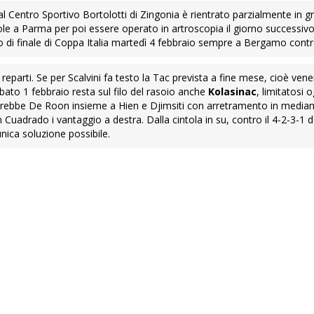
 al Centro Sportivo Bortolotti di Zingonia è rientrato parzialmente in g
ole a Parma per poi essere operato in artroscopia il giorno successivo 
to di finale di Coppa Italia martedì 4 febbraio sempre a Bergamo contr
eparti. Se per Scalvini fa testo la Tac prevista a fine mese, cioè vene
abato 1 febbraio resta sul filo del rasoio anche
Kolasinac
, limitatosi o
etrerebbe De Roon insieme a Hien e Djimsiti con arretramento in median
 Cuadrado i vantaggio a destra. Dalla cintola in su, contro il 4-2-3-1 d
nica soluzione possibile.