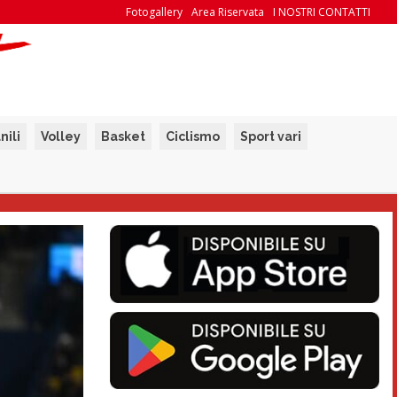
Fotogallery
Area Riservata
I NOSTRI CONTATTI
nili
Volley
Basket
Ciclismo
Sport vari