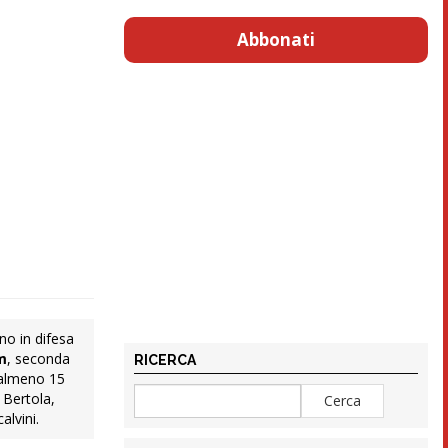
Abbonati
no in difesa
m
, seconda
RICERCA
almeno 15
 Bertola,
alvini.