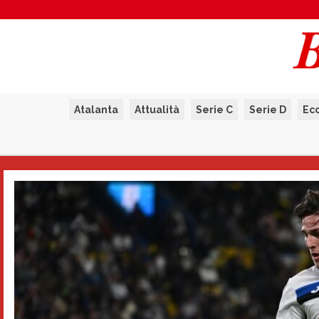
Atalanta
Attualità
Serie C
Serie D
Ec