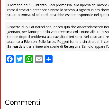
Il romano del ’99, intanto, vedi promessa, alla ripresa del lavoro
rotto il crociato anteriore sinistro lo scorso 4 agosto in amichev
Stuart a Roma. Al più tardi dovrebbe essere disponibile nel quar
Rispetto al 2-2 di Barcellona, riecco qualche avvicendamento nei r
gennaio, per l’anticipo della ventitreesima col Torino alle 18 di s
terapie dopo il problema alla caviglia di ieri sera. Nel caso arr
accanto a Ederson. Sulle fasce, Ruggeri torna a sinistra dal 1′ con
Samardzic
tra le linee alle spalle di
Retegui
e Zaniolo appare l’u
Facebook
Twitter
WhatsApp
Email
Condividi
Commenti