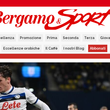
cellenza
Promozione
Prima
Seconda
Terza
Giova
Eccellenze orobiche
Il Caffè
I nostri Blog
Abbonati