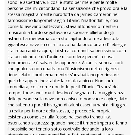
sono le aspettative. E così è stato per me e per le molte
persone che mi circondano. La sensazione che provo ora è la
stessa magistralmente riprodotta da James Cameron nel
famosissimo lungometraggio Titanic: l’inaffondabile, così
come lo avevano battezzato, stava affondando mentre i
musicanti a bordo seguitavano a suonare allietando gli
astanti. La medesima cosa sta capitando a me adesso: la
gigantesca nave su cui mi trovo ha da poco urtato l’iceberg e
sta imbarcando acqua, chi sta ai comandi sa benissimo cosa
sta accadendo e dà l’ordine di sorridere perché la cosa
fondamentale è salvare le apparenze. Alcuni si sono accorti
che qualcosa non quadra ma l’illusionismo della dirigenza
tiene celato il problema mentre s’arrabattano per rinviare
quel che appare inevitabile: la colata a picco. Non sarà
immediata, così come non lo fu per il Titanic. Ci vorrà del
tempo, forse anni, ma il destino è segnato. La maggioranza
delle persone sulla nave non capisce o non vuole capire, dato
che subentra pure il bisogno di taluni esseri umani di rifuggire
la realtà per timore della stessa, e procede la propria
esistenza come se nulla fosse, palesando tranquillità,
ostentando sicurezza quando invece il timore impera e fanno
il possibile per tenerlo sotto controllo deviando la loro
attenzione su avvenimenti lieti o fatti contingenti. Un giorno