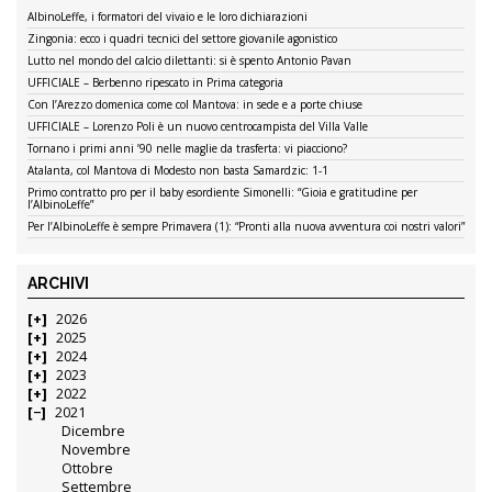
AlbinoLeffe, i formatori del vivaio e le loro dichiarazioni
Zingonia: ecco i quadri tecnici del settore giovanile agonistico
Lutto nel mondo del calcio dilettanti: si è spento Antonio Pavan
UFFICIALE – Berbenno ripescato in Prima categoria
Con l’Arezzo domenica come col Mantova: in sede e a porte chiuse
UFFICIALE – Lorenzo Poli è un nuovo centrocampista del Villa Valle
Tornano i primi anni ’90 nelle maglie da trasferta: vi piacciono?
Atalanta, col Mantova di Modesto non basta Samardzic: 1-1
Primo contratto pro per il baby esordiente Simonelli: “Gioia e gratitudine per
l’AlbinoLeffe”
Per l’AlbinoLeffe è sempre Primavera (1): “Pronti alla nuova avventura coi nostri valori”
ARCHIVI
2026
2025
2024
2023
2022
2021
Dicembre
Novembre
Ottobre
Settembre