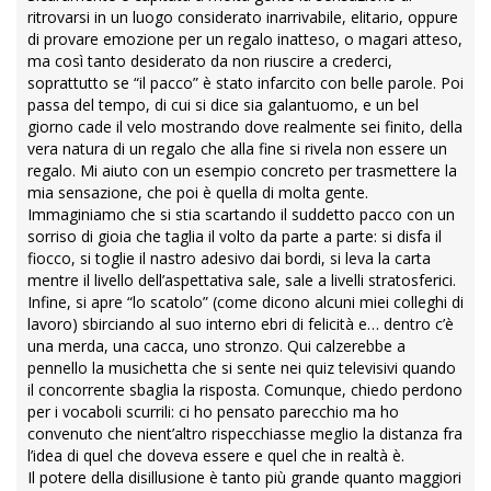
ritrovarsi in un luogo considerato inarrivabile, elitario, oppure
di provare emozione per un regalo inatteso, o magari atteso,
ma così tanto desiderato da non riuscire a crederci,
soprattutto se “il pacco” è stato infarcito con belle parole. Poi
passa del tempo, di cui si dice sia galantuomo, e un bel
giorno cade il velo mostrando dove realmente sei finito, della
vera natura di un regalo che alla fine si rivela non essere un
regalo. Mi aiuto con un esempio concreto per trasmettere la
mia sensazione, che poi è quella di molta gente.
Immaginiamo che si stia scartando il suddetto pacco con un
sorriso di gioia che taglia il volto da parte a parte: si disfa il
fiocco, si toglie il nastro adesivo dai bordi, si leva la carta
mentre il livello dell’aspettativa sale, sale a livelli stratosferici.
Infine, si apre “lo scatolo” (come dicono alcuni miei colleghi di
lavoro) sbirciando al suo interno ebri di felicità e… dentro c’è
una merda, una cacca, uno stronzo. Qui calzerebbe a
pennello la musichetta che si sente nei quiz televisivi quando
il concorrente sbaglia la risposta. Comunque, chiedo perdono
per i vocaboli scurrili: ci ho pensato parecchio ma ho
convenuto che nient’altro rispecchiasse meglio la distanza fra
l’idea di quel che doveva essere e quel che in realtà è.
Il potere della disillusione è tanto più grande quanto maggiori