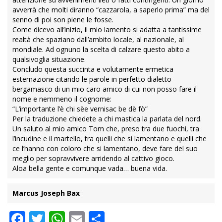
avverrà che molti diranno “cazzarola, a saperlo prima” ma del
senno di poi son piene le fosse.
Come dicevo all’inizio, il mio lamento si adatta a tantissime
realtà che spaziano dall’ambito locale, al nazionale, al
mondiale. Ad ognuno la scelta di calzare questo abito a
qualsivoglia situazione.
Concludo questa succinta e volutamente ermetica
esternazione citando le parole in perfetto dialetto
bergamasco di un mio caro amico di cui non posso fare il
nome e nemmeno il cognome:
“L’importante l’è chi sèe vernisac be dè fò”
Per la traduzione chiedete a chi mastica la parlata del nord.
Un saluto al mio amico Tom che, preso tra due fuochi, tra
l’incudine e il martello, tra quelli che si lamentano e quelli che
ce l’hanno con coloro che si lamentano, deve fare del suo
meglio per sopravvivere arridendo al cattivo gioco.
Aloa bella gente e comunque vada… buena vida.
Marcus Joseph Bax
Facebook
Twitter
WhatsApp
Email
Condividi