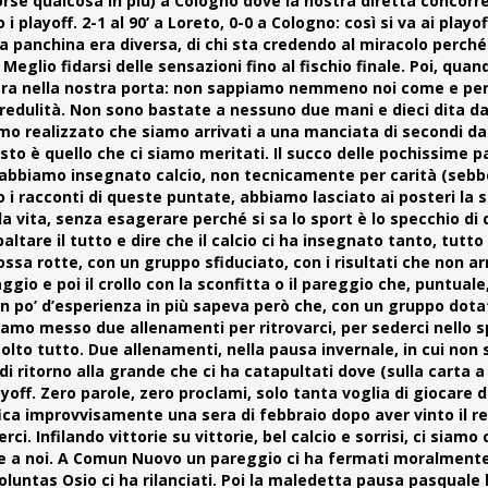
rse qualcosa in più) a Cologno dove la nostra diretta concorre
layoff. 2-1 al 90’ a Loreto, 0-0 a Cologno: così si va ai playof
la panchina era diversa, di chi sta credendo al miracolo perché
lio fidarsi delle sensazioni fino al fischio finale. Poi, quand
 entra nella nostra porta: non sappiamo nemmeno noi come e pe
incredulità. Non sono bastate a nessuno due mani e dieci dita d
mo realizzato che siamo arrivati a una manciata di secondi da
sto è quello che ci siamo meritati. Il succo delle pochissime p
 abbiamo insegnato calcio, non tecnicamente per carità (sebb
i racconti di queste puntate, abbiamo lasciato ai posteri la si
 la vita, senza esagerare perché si sa lo sport è lo specchio di 
altare il tutto e dire che il calcio ci ha insegnato tanto, tutt
ossa rotte, con un gruppo sfiduciato, con i risultati che non a
ggio e poi il crollo con la sconfitta o il pareggio che, puntuale,
a un po’ d’esperienza in più sapeva però che, con un gruppo dot
iamo messo due allenamenti per ritrovarci, per sederci nello s
olto tutto. Due allenamenti, nella pausa invernale, in cui non
ritorno alla grande che ci ha catapultati dove (sulla carta a 
off. Zero parole, zero proclami, solo tanta voglia di giocare 
ica improvvisamente una sera di febbraio dopo aver vinto il r
ci. Infilando vittorie su vittorie, bel calcio e sorrisi, ci siamo
che a noi. A Comun Nuovo un pareggio ci ha fermati moralmente
luntas Osio ci ha rilanciati. Poi la maledetta pausa pasquale h