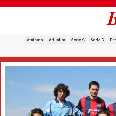
Atalanta
Attualità
Serie C
Serie D
Ec