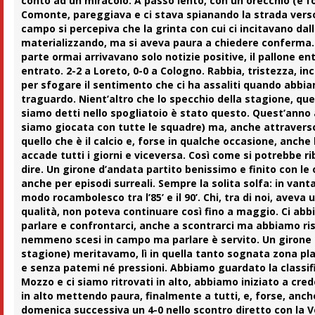
conto ad un miracolo. A passo lento, con un orecchio (e fo
Comonte, pareggiava e ci stava spianando la strada verso i p
campo si percepiva che la grinta con cui ci incitavano dal
materializzando, ma si aveva paura a chiedere conferma. Meg
parte ormai arrivavano solo notizie positive, il pallone
entrato. 2-2 a Loreto, 0-0 a Cologno. Rabbia, tristezza, 
per sfogare il sentimento che ci ha assaliti quando abbia
traguardo. Nient’altro che lo specchio della stagione, que
siamo detti nello spogliatoio è stato questo. Quest’anno
siamo giocata con tutte le squadre) ma, anche attraverso 
quello che è il calcio e, forse in qualche occasione, anche
accade tutti i giorni e viceversa. Così come si potrebbe rib
dire. Un girone d’andata partito benissimo e finito con le 
anche per episodi surreali. Sempre la solita solfa: in vanta
modo rocambolesco tra l’85’ e il 90’. Chi, tra di noi, avev
qualità, non poteva continuare così fino a maggio. Ci abb
parlare e confrontarci, anche a scontrarci ma abbiamo ris
nemmeno scesi in campo ma parlare è servito. Un girone di 
stagione) meritavamo, lì in quella tanto sognata zona play
e senza patemi né pressioni. Abbiamo guardato la classif
Mozzo e ci siamo ritrovati in alto, abbiamo iniziato a creder
in alto mettendo paura, finalmente a tutti, e, forse, an
domenica successiva un 4-0 nello scontro diretto con la Vo