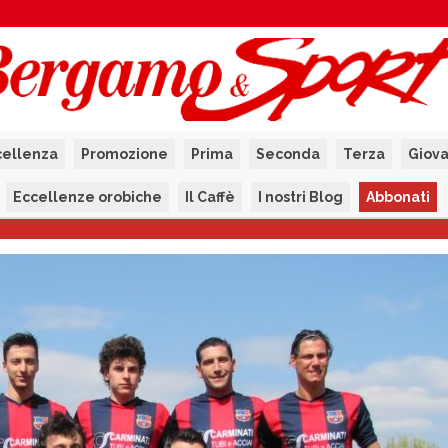
cellenza
Promozione
Prima
Seconda
Terza
Giova
Eccellenze orobiche
Il Caffè
I nostri Blog
Abbonati