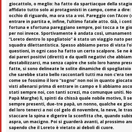
giocattolo, o meglio: ha fatto da spartiacque della stagio
affidato tutto solo ai protagonisti in campo, come a dire:
occhio di riguardo, ma ora sta a voi. Pareggio con l’Acov (
entrare in partita e, infine, l’ultimo fatale atto. Già, i co
fortuna e sfortuna pareggiano sempre, poi tocca a te gioca
per noi invece. Sportivamente è andata così, umanamente
“Loreto dentro lo spogliatoio” è stato un viaggio nato per
squadra dilettantistica. Spesso abbiamo perso di vista l’o
questioni, in ogni caso ha fatto un certo scalpore. Se ne 
dai pareri positivi (diretti) e da quelli negativi che ab
destabilizzarci, ma senza capire che solo loro hanno pres
fatte, si sono delineate le solite dinamiche di spogliatoio 
che sarebbe stato bello raccontarli tutti ma non c’era tem
come se fossimo il loro “sogno” non noi in quanto giocato
visti allenarsi prima di entrare in campo e li abbiamo asc
stati sempre noi, con tanti screzi, ma comunque uniti. Noi 
Papà Marghe) lì, spinti da chissà quale nobile motivo, lì 
sempre presenti, due-tre papà, un nonno, qualche ex gioca
del loro tenerci a noi col gelo di novembre, la neve, le tr
staccare la spina e digerire la sconfitta che, quando subisc
aspra, un macigno. Poi si guarderà avanti, al prossimo anno
sapendo che il Loreto è vietato ai deboli di cuore.