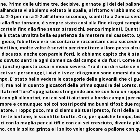
ne. Prima delle ultime tre, decisive, giornate gli dei del pallo
 all’andata vi abbiamo voltato le spalle, al ritorno vi abbiamo
da 2-0 per noi a 2-2 all’ultimo secondo), sconfitta a Zanica se
nti alla fine tornano, è sempre stato così alla fine di ogni camp
rtela fino alla fine senza strascichi, senza rimpianti. Quanti
 è stata un’altra bella esperienza da mettere nel cassetto. 
 gioco, l’obiettivo era raccontarci e raccontare cosa succede 
biettivo, molte volte è servito per rimettere al loro posto alc
è discusso, anche con parole forti, lo abbiamo capito che è st
biamo dovuto sentire ogni domenica dal campo e da fuori. Come s
o (anche) questa cosa in modo severo. Tra di noi di risate se 
coi vari personaggi, i vizi e i vezzi di ognuno sono emersi da s
po. E’ stato bello vedere le categorie delle giovanili che ci 
ri, ma noi in quanto giocatori della prima squadra del Loreto.
oltati nel “loro” spogliatoio stringendo anche con loro un rapp
con gli allenatori, noi coi soliti aiutanti a bordo campo (per n
sempre e comunque; noi coi nostri pochi ma buoni tifosi: due r
tore. Troppo poco, ma ci siamo abituati presto, forti della lo
asferte lontane, le sconfitte brutte. Ora, per qualche tempo, b
i con la maglia per cui tifi e con cui sei cresciuto, diventa più
, con la solita grinta e il solito voler giocare a pallone con qu