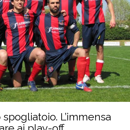
lo spogliatoio. L’immensa
re ai play-off