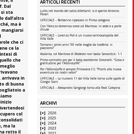
nte, il
ARTICOLI RECENTI
f. Dal
Lutto nel mondo del calcio dilettanti: si è spento Antonio
 si sta
Pavan
o dall’altra
UFFICIALE – Berbenno ripescato in Prima categoria
rché, ma è
Con l’Arezzo domenica come col Mantova: in sede e a porte
a mangiarsi
chiuse
l
UFFICIALE – Lorenzo Poli è un nuovo centrocampista del
Villa Valle
arole che ci
Tornano i primi anni ’90 nelle maglie da trasferta: vi
ene ce la
piacciono?
ntesi di
Atalanta, col Mantova di Modesto non basta Samardzic: 1-1
quello che
Primo contratto pro per il baby esordiente Simonelli: “Gioia e
gratitudine per l’AlbinoLeffe”
o meglio
Per l’AlbinoLeffe è sempre Primavera (1): “Pronti alla nuova
rrivavano
avventura coi nostri valori”
 arrivava in
UFFICIALE – La numero 11 del Villa Valle torna sulle spalle di
Giorgio Siani
ato di buona
UFFICIALE – Alessandro Sangiorgi torna alla Real Calepina
pogliatoio a
 siamo
inizio
ARCHIVI
divertendosi
2026
ecupero col
2025
 consolidati
2024
, ma la
2023
a rotto il
2022