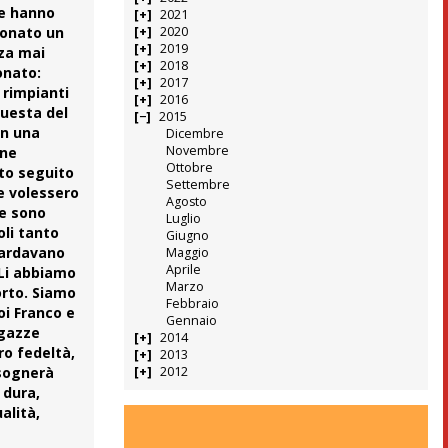
ne hanno
2021
 donato un
2020
2019
nza mai
2018
ionato:
2017
 rimpianti
2016
Questa del
2015
in una
Dicembre
Novembre
une
Ottobre
ato seguito
Settembre
e volessero
Agosto
ne sono
Luglio
oli tanto
Giugno
guardavano
Maggio
Aprile
 Li abbiamo
Marzo
orto. Siamo
Febbraio
oi Franco e
Gennaio
agazze
2014
ro fedeltà,
2013
isognerà
2012
 dura,
alità,