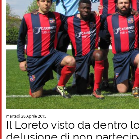
martedì 28 Aprile 2015
Il Loreto visto da dentro 
delusione di non partecipa