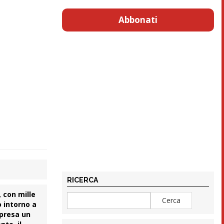
Abbonati
RICERCA
 con mille
o intorno a
mpresa un