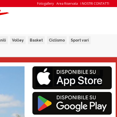
Fotogallery
Area Riservata
I NOSTRI CONTATTI
nili
Volley
Basket
Ciclismo
Sport vari