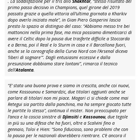
. La soddisfazione per il tris allo
Shakhtar
,
“stesso risultato del
primo passo decisivo in Champions, quel girone del 2019
passato grazie a quella vittoria all’ultima giornata a Kharkiv
dopo averlo iniziato male”
, in Gian Piero Gasperini lascia
presto lo spazio ai distinguo del caso:
“Abbiamo messo tre bei
mattoncini nella prima fase, ma mica possiamo dimenticarci di
avere il Celtic dopo la pausa due trasferte difficile a Stoccarda
e a Berna, poi il Real e lo Sturm in casa e il Barcellona fuori,
anche se la coreografia della Curva Nord con l’Arsenal diceva
‘liberi di sognare'”. Dagli entusiasmi eccessivi e dalla
presunzione dobbiamo stare lontani”
, rimarca il tecnico
dell’
Atalanta
.
“E’ stata una buona prova e siamo in crescita, anche coi nuovi,
come Kossounou e Samardzic, due titolari aggiunti anche se
parlare di titolari non mi piace. Magari ci si chiede come mai
Retegui sia partito dalla panchina, ma ha sempre giocato tutte
le partite lo stesso”, continua il mister. Non preoccupato per
l’anca e la coscia sinistre di
Djimsiti
e
Kossounou
, due tegole
in più su una difesa che ha fuori, oltre a Scalvini fino a
gennaio, Toloi e Hien:
“Sono fiducioso, sono problemi che con
la pausa per le nazionali dovrebbero rientrare. C’è ancora il