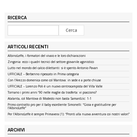
RICERCA
ARTICOLI RECENTI
AlbinoLeffe, i formatori del vivaio e le loro dichiarazioni
Zingonia: ecco i quadri tecnici del settore giovanile agonistico
Lutto nel mondo del calcio dilettanti: si è spento Antonio Pavan
UFFICIALE – Berbenno ripescato in Prima categoria
Con l’Arezzo domenica come col Mantova: in sede e a porte chiuse
UFFICIALE – Lorenzo Poli è un nuovo centrocampista del Villa Valle
Tornano i primi anni ’90 nelle maglie da trasferta: vi piacciono?
Atalanta, col Mantova di Modesto non basta Samardzic: 1-1
Primo contratto pro per il baby esordiente Simonelli: “Gioia e gratitudine per
l’AlbinoLeffe”
Per l’AlbinoLeffe è sempre Primavera (1): “Pronti alla nuova avventura coi nostri valori”
ARCHIVI