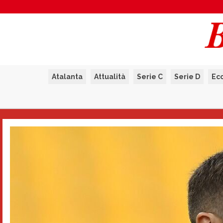
Atalanta
Attualità
Serie C
Serie D
Ec