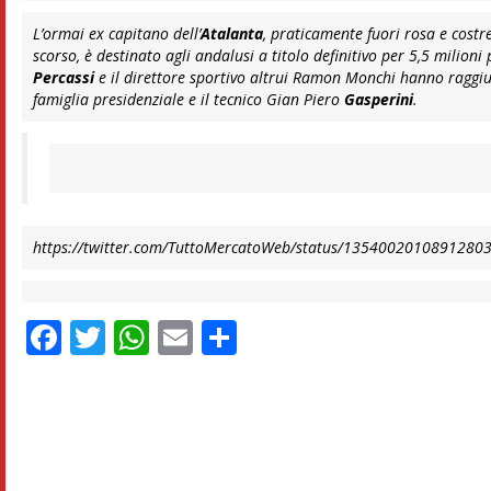
L’ormai ex capitano dell’
Atalanta
, praticamente fuori rosa e costr
scorso, è destinato agli andalusi a titolo definitivo per 5,5 milio
Percassi
e il direttore sportivo altrui Ramon Monchi hanno raggiun
famiglia presidenziale e il tecnico Gian Piero
Gasperini
.
https://twitter.com/TuttoMercatoWeb/status/1354002010891280
Facebook
Twitter
WhatsApp
Email
Condividi