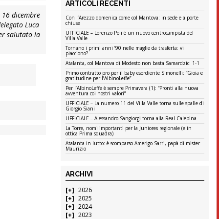
ARTICOLI RECENTI
 16 dicembre
Con l’Arezzo domenica come col Mantova: in sede e a porte
chiuse
delegato Luca
UFFICIALE – Lorenzo Poli è un nuovo centrocampista del
er salutato la
Villa Valle
Tornano i primi anni ’90 nelle maglie da trasferta: vi
piacciono?
Atalanta, col Mantova di Modesto non basta Samardzic: 1-1
Primo contratto pro per il baby esordiente Simonelli: “Gioia e
gratitudine per l’AlbinoLeffe”
Per l’AlbinoLeffe è sempre Primavera (1): “Pronti alla nuova
avventura coi nostri valori”
UFFICIALE – La numero 11 del Villa Valle torna sulle spalle di
Giorgio Siani
UFFICIALE – Alessandro Sangiorgi torna alla Real Calepina
La Torre, nomi importanti per la Juniores regionale (e in
ottica Prima squadra)
Atalanta in lutto: è scomparso Amerigo Sarri, papà di mister
Maurizio
ARCHIVI
2026
2025
2024
2023