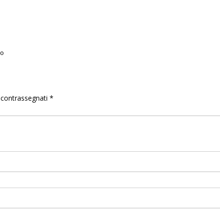
po
o contrassegnati
*