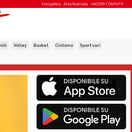
Fotogallery
Area Riservata
I NOSTRI CONTATTI
nili
Volley
Basket
Ciclismo
Sport vari