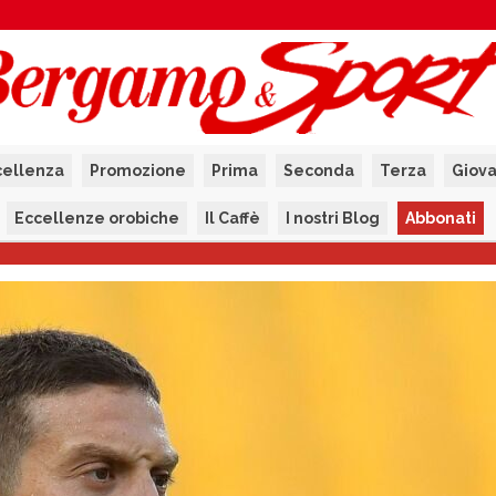
cellenza
Promozione
Prima
Seconda
Terza
Giova
Eccellenze orobiche
Il Caffè
I nostri Blog
Abbonati