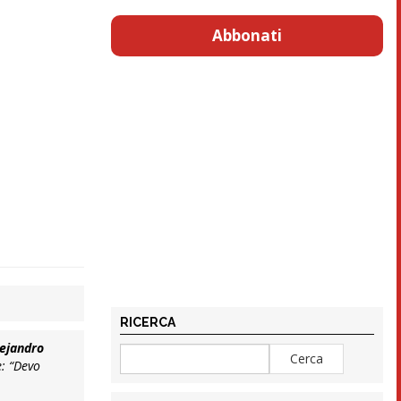
Abbonati
RICERCA
lejandro
e:
“Devo