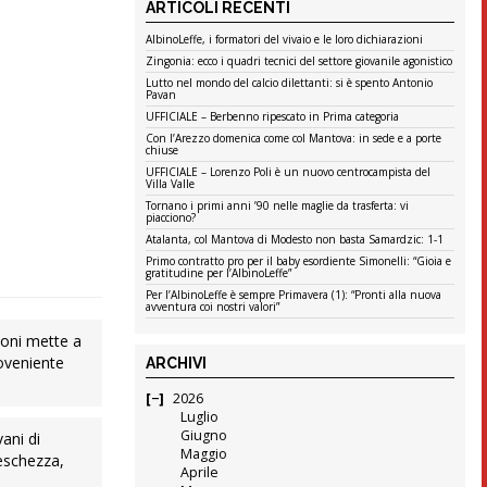
ARTICOLI RECENTI
AlbinoLeffe, i formatori del vivaio e le loro dichiarazioni
Zingonia: ecco i quadri tecnici del settore giovanile agonistico
Lutto nel mondo del calcio dilettanti: si è spento Antonio
Pavan
UFFICIALE – Berbenno ripescato in Prima categoria
Con l’Arezzo domenica come col Mantova: in sede e a porte
chiuse
UFFICIALE – Lorenzo Poli è un nuovo centrocampista del
Villa Valle
Tornano i primi anni ’90 nelle maglie da trasferta: vi
piacciono?
Atalanta, col Mantova di Modesto non basta Samardzic: 1-1
Primo contratto pro per il baby esordiente Simonelli: “Gioia e
gratitudine per l’AlbinoLeffe”
Per l’AlbinoLeffe è sempre Primavera (1): “Pronti alla nuova
avventura coi nostri valori”
moni mette a
roveniente
ARCHIVI
2026
Luglio
Giugno
ani di
Maggio
reschezza,
Aprile