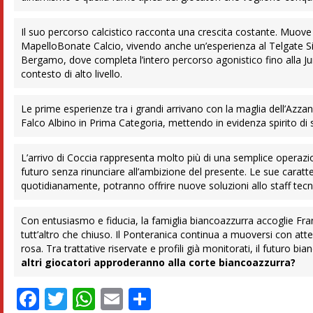
Il suo percorso calcistico racconta una crescita costante. Muove
MapelloBonate Calcio, vivendo anche un’esperienza al Telgate Si
Bergamo, dove completa l’intero percorso agonistico fino alla Ju
contesto di alto livello.
Le prime esperienze tra i grandi arrivano con la maglia dell’Azza
Falco Albino in Prima Categoria, mettendo in evidenza spirito di s
L’arrivo di Coccia rappresenta molto più di una semplice operazio
futuro senza rinunciare all’ambizione del presente. Le sue caratter
quotidianamente, potranno offrire nuove soluzioni allo staff tecnic
Con entusiasmo e fiducia, la famiglia biancoazzurra accoglie Fra
tutt’altro che chiuso. Il Ponteranica continua a muoversi con atte
rosa. Tra trattative riservate e profili già monitorati, il futuro b
altri giocatori approderanno alla corte biancoazzurra?
Facebook
Twitter
WhatsApp
Email
Condividi