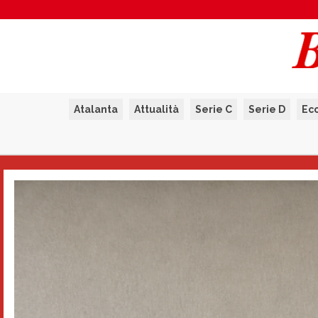
Atalanta
Attualità
Serie C
Serie D
Ec