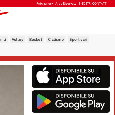
Fotogallery
Area Riservata
I NOSTRI CONTATTI
nili
Volley
Basket
Ciclismo
Sport vari