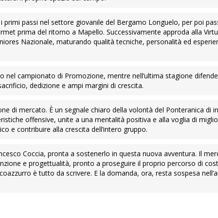
 i primi passi nel settore giovanile del Bergamo Longuelo, per poi pas
rmet prima del ritorno a Mapello. Successivamente approda alla Virt
niores Nazionale, maturando qualità tecniche, personalità ed esperie
no nel campionato di Promozione, mentre nell’ultima stagione difende i
acrificio, dedizione e ampi margini di crescita.
ne di mercato. È un segnale chiaro della volontà del Ponteranica di in
istiche offensive, unite a una mentalità positiva e alla voglia di miglio
o e contribuire alla crescita dell’intero gruppo.
ncesco Coccia, pronta a sostenerlo in questa nuova avventura. Il mer
nzione e progettualità, pronto a proseguire il proprio percorso di cos
iancoazzurro è tutto da scrivere. E la domanda, ora, resta sospesa nell’a