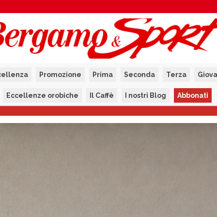
cellenza
Promozione
Prima
Seconda
Terza
Giova
Eccellenze orobiche
Il Caffè
I nostri Blog
Abbonati