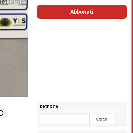
Abbonati
RICERCA
o