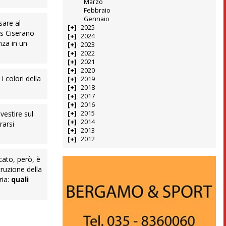
Marzo
Febbraio
Gennaio
sare al
2025
us Ciserano
2024
nza in un
2023
2022
2021
2020
 colori della
2019
2018
2017
2016
2015
vestire sul
2014
rarsi
2013
2012
cato, però, è
truzione della
ria:
quali