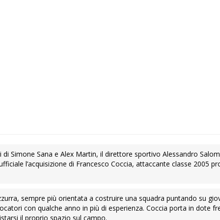
ivi di Simone Sana e Alex Martin, il direttore sportivo Alessandro Salo
ufficiale l’acquisizione di Francesco Coccia, attaccante classe 2005 p
zzurra, sempre più orientata a costruire una squadra puntando su giov
iocatori con qualche anno in più di esperienza. Coccia porta in dote f
tarsi il proprio spazio sul campo.