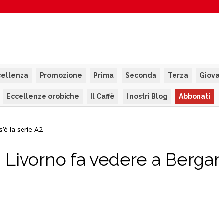
cellenza
Promozione
Prima
Seconda
Terza
Giova
Eccellenze orobiche
Il Caffè
I nostri Blog
Abbonati
: Livorno fa vedere a Berg