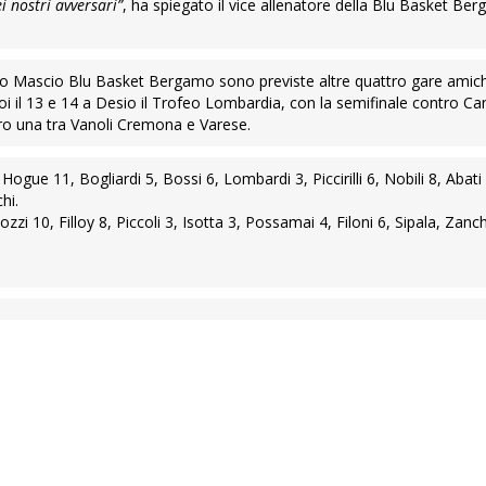
i nostri avversari”
, ha spiegato il vice allenatore della Blu Basket B
ppo Mascio Blu Basket Bergamo sono previste altre quattro gare amich
poi il 13 e 14 a Desio il Trofeo Lombardia, con la semifinale contro Cant
ntro una tra Vanoli Cremona e Varese.
ogue 11, Bogliardi 5, Bossi 6, Lombardi 3, Piccirilli 6, Nobili 8, Abati
hi.
zi 10, Filloy 8, Piccoli 3, Isotta 3, Possamai 4, Filoni 6, Sipala, Zanch