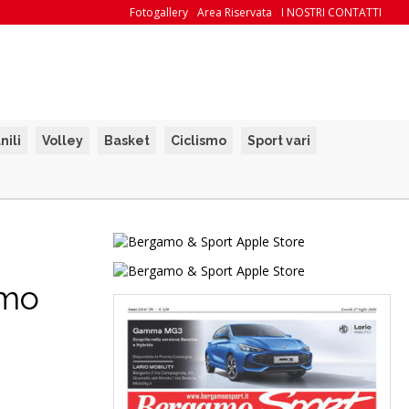
Fotogallery
Area Riservata
I NOSTRI CONTATTI
nili
Volley
Basket
Ciclismo
Sport vari
amo