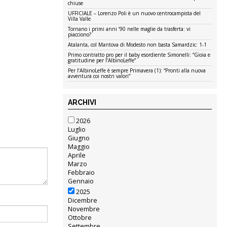
chiuse
UFFICIALE – Lorenzo Poli è un nuovo centrocampista del
Villa Valle
Tornano i primi anni ’90 nelle maglie da trasferta: vi
piacciono?
Atalanta, col Mantova di Modesto non basta Samardzic: 1-1
Primo contratto pro per il baby esordiente Simonelli: “Gioia e
gratitudine per l’AlbinoLeffe”
Per l’AlbinoLeffe è sempre Primavera (1): “Pronti alla nuova
avventura coi nostri valori”
ARCHIVI
2026
Luglio
Giugno
Maggio
Aprile
Marzo
Febbraio
Gennaio
2025
Dicembre
Novembre
Ottobre
Settembre