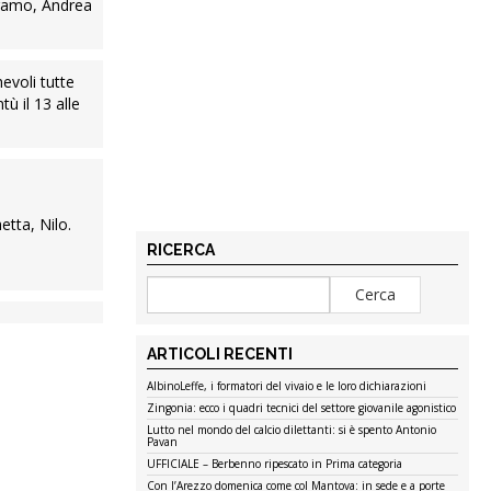
ergamo, Andrea
evoli tutte
ù il 13 alle
etta, Nilo.
RICERCA
ARTICOLI RECENTI
AlbinoLeffe, i formatori del vivaio e le loro dichiarazioni
Zingonia: ecco i quadri tecnici del settore giovanile agonistico
Lutto nel mondo del calcio dilettanti: si è spento Antonio
Pavan
UFFICIALE – Berbenno ripescato in Prima categoria
Con l’Arezzo domenica come col Mantova: in sede e a porte