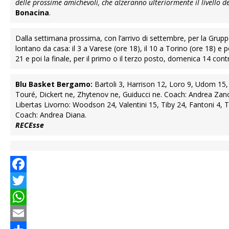
delle prossime amichevoli, che alzeranno ulteriormente il livello de
Bonacina
.
Dalla settimana prossima, con l’arrivo di settembre, per la Gru
lontano da casa: il 3 a Varese (ore 18), il 10 a Torino (ore 18) e 
21 e poi la finale, per il primo o il terzo posto, domenica 14 co
Blu Basket Bergamo:
Bartoli 3, Harrison 12, Loro 9, Udom 15, H
Touré, Dickert ne, Zhytenov ne, Guiducci ne. Coach: Andrea Zanc
Libertas Livorno: Woodson 24, Valentini 15, Tiby 24, Fantoni 4, Toz
Coach: Andrea Diana.
RECEsse
Facebook
Twitter
WhatsApp