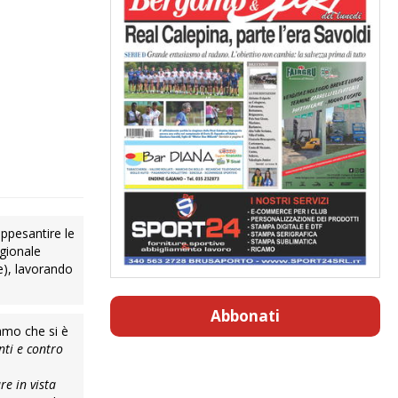
appesantire le
gionale
e), lavorando
Abbonati
gamo che si è
nti e contro
i
re in vista