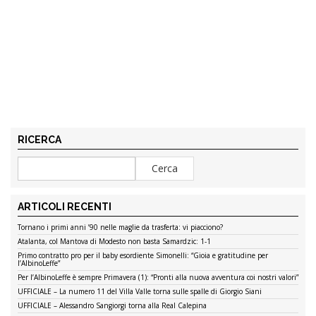
RICERCA
ARTICOLI RECENTI
Tornano i primi anni ’90 nelle maglie da trasferta: vi piacciono?
Atalanta, col Mantova di Modesto non basta Samardzic: 1-1
Primo contratto pro per il baby esordiente Simonelli: “Gioia e gratitudine per
l’AlbinoLeffe”
Per l’AlbinoLeffe è sempre Primavera (1): “Pronti alla nuova avventura coi nostri valori”
UFFICIALE – La numero 11 del Villa Valle torna sulle spalle di Giorgio Siani
UFFICIALE – Alessandro Sangiorgi torna alla Real Calepina