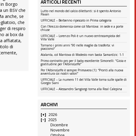
ARTICOLI RECENTI
a in Borgo
 a un BSV che
Lutto nel mondo del calcio dilettanti: si è spento Antonio
Pavan
Ma anche, se
UFFICIALE – Berbenno ripescato in Prima categoria
ogliatoio, che
Con l’Arezzo domenica come col Mantova: in sede e a porte
ger di respiro
chiuse
rmo ai box da
UFFICIALE – Lorenzo Poli è un nuovo centrocampista del
Villa Valle
 affiatata,
Tornano i primi anni ’90 nelle maglie da trasferta: vi
tolo di
piacciono?
ntemente,
Atalanta, col Mantova di Modesto non basta Samardzic: 1-1
Primo contratto pro per il baby esordiente Simonelli: “Gioia e
gratitudine per l’AlbinoLeffe”
Per l’AlbinoLeffe è sempre Primavera (1): “Pronti alla nuova
avventura coi nostri valori”
UFFICIALE – La numero 11 del Villa Valle torna sulle spalle di
Giorgio Siani
UFFICIALE – Alessandro Sangiorgi torna alla Real Calepina
ARCHIVI
2026
2025
Dicembre
Novembre
Ottobre