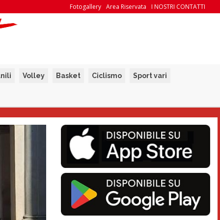
Fotogallery
Area Riservata
I NOSTRI CONTATTI
nili
Volley
Basket
Ciclismo
Sport vari