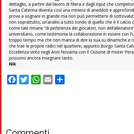
dettaglio, a partire dal lavoro di filiera e dagli input che compet
Santa Caterina diventa così una miniera di aneddoti e approfondi
prova a sognare in grande ma non può permettersi di sottovaluta
non soprattutto, un’analisi a tutto tondo di quello che è il calcio 
come tale rimane “di pertinenza dei giocatori, non dell’allenator
universitario, come testimonia la collaborazione in essere con l’U
troppo tempo ma che non manca di dire la sua su dinamiche e movi
che trae le proprie radici nel quartiere, appunto Borgo Santa Cat
Eccellenza vinto negli Anni Novanta con il Clusone di mister Per
possono ancora insegnare tanto.
Nik
Facebook
Twitter
WhatsApp
Email
Condividi
Commenti