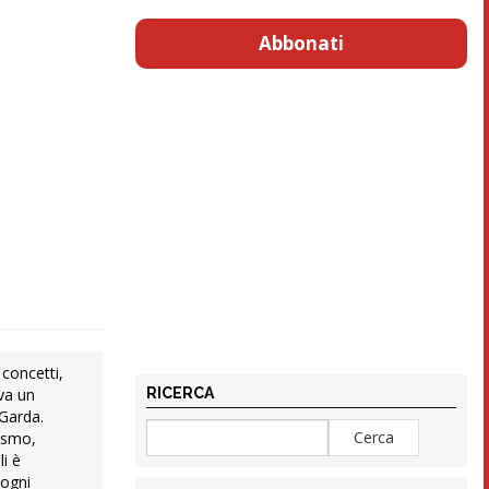
Abbonati
 concetti,
RICERCA
rva un
 Garda.
nismo,
li è
 ogni