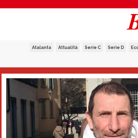
Atalanta
Attualità
Serie C
Serie D
Ec