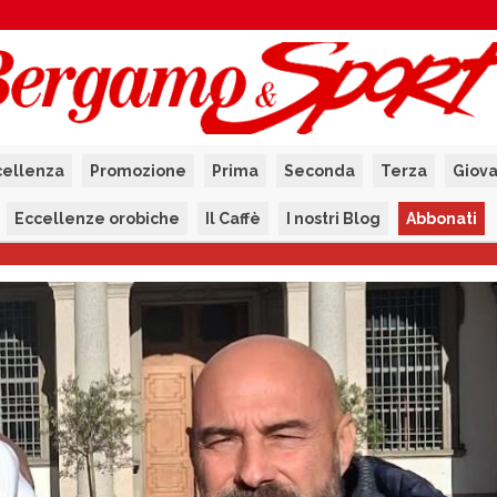
cellenza
Promozione
Prima
Seconda
Terza
Giova
Eccellenze orobiche
Il Caffè
I nostri Blog
Abbonati