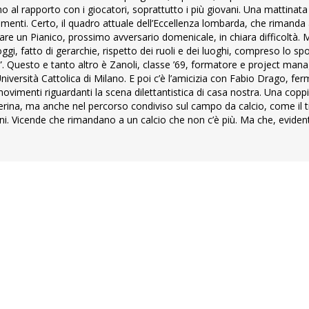
ono al rapporto con i giocatori, soprattutto i più giovani. Una mattinat
menti. Certo, il quadro attuale dell’Eccellenza lombarda, che rimanda
re un Pianico, prossimo avversario domenicale, in chiara difficoltà. 
oggi, fatto di gerarchie, rispetto dei ruoli e dei luoghi, compreso lo sp
e”. Questo e tanto altro è Zanoli, classe ’69, formatore e project mana
niversità Cattolica di Milano. E poi c’è l’amicizia con Fabio Drago, fe
menti riguardanti la scena dilettantistica di casa nostra. Una coppia
erina, ma anche nel percorso condiviso sul campo da calcio, come il ti
ani. Vicende che rimandano a un calcio che non c’è più. Ma che, evide