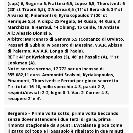
(cap.) 6, Rogerio 6; Frattesi 6,5, Lopez 6,5, Thorstvedt 6
(20′ st Traorè 5,5); D’Andrea 6,5 (11′ st Berardi 6, 34′ st
Alvarez 6), Pinamonti 6, Kyriakopoulos 7 (20′ st
Henrique 5,5). A disp.: 25 Pegolo, 64 Russo, 44 Ruan, 3
Marchizza, 8 Harroui, 14 Obiang, 15 Ceide, 18 Antiste.
All.: Alessio Dionisi 6.
Arbitro:
Marcenaro di Genova 5,5 (Costanzo di Orvieto,
Passeri di Gubbio; IV Santoro di Messina. V.A.R. Abisso
di Palermo, A.V.A.R. Longo di Paola).
RETI:
41′ pt Kyriakopoulos (S), 46′ pt Pasalic (A), 1′ st
Lookman (A).
Note:
serata serena, 17.772 per un incasso di
355.082,11 euro. Ammoniti Scalvini, Kyriakopoulos,
Pinamonti, Thorstvedt e Ferrari per gioco scorretto.
Tiri totali 16-10, nello specchio 4-3, parati 2-2,
respinti/deviati 2-2, legni 0-1. Var: 2. Corner 4-3,
recupero 2′ e 4′.
Bergamo
– Prima volta sotto, prima volta beccando
senza dover attendere i due terzi di gara, prima
rimonta
stagionale da 3 punti.
L’Atalanta
gioca come
il gatto col topo e il
Sassuolo
è ribaltato in due minuti