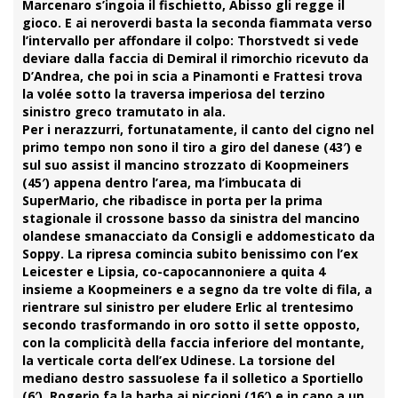
Marcenaro s’ingoia il fischietto, Abisso gli regge il
gioco. E ai neroverdi basta la seconda fiammata verso
l’intervallo per affondare il colpo: Thorstvedt si vede
deviare dalla faccia di Demiral il rimorchio ricevuto da
D’Andrea
, che poi in scia a Pinamonti e Frattesi trova
la volée sotto la traversa imperiosa del terzino
sinistro greco tramutato in ala.
Per i nerazzurri, fortunatamente, il canto del cigno nel
primo tempo non sono il tiro a giro del danese (43′) e
sul suo assist il mancino strozzato di Koopmeiners
(45′) appena dentro l’area, ma l’imbucata di
SuperMario
, che ribadisce in porta per la prima
stagionale il crossone basso da sinistra del mancino
olandese smanacciato da Consigli e addomesticato da
Soppy
. La ripresa comincia subito benissimo con l’ex
Leicester e Lipsia, co-capocannoniere a quita 4
insieme a Koopmeiners e a segno da tre volte di fila, a
rientrare sul sinistro per eludere Erlic al trentesimo
secondo trasformando in oro sotto il sette opposto,
con la complicità della faccia inferiore del montante,
la verticale corta dell’ex Udinese. La torsione del
mediano destro sassuolese fa il solletico a Sportiello
(6′), Rogerio fa la barba ai piccioni (16′) e in capo a un