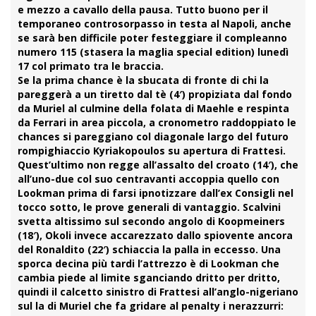
e mezzo a cavallo della pausa. Tutto buono per il
temporaneo controsorpasso in testa al Napoli, anche
se sarà ben difficile poter festeggiare il compleanno
numero 115 (stasera la maglia special edition) lunedì
17 col primato tra le braccia.
Se la prima chance è la sbucata di fronte di chi la
pareggerà a un tiretto dal tè (4′) propiziata dal fondo
da
Muriel
al culmine della folata di
Maehle
e respinta
da Ferrari in area piccola, a cronometro raddoppiato le
chances si pareggiano col diagonale largo del futuro
rompighiaccio
Kyriakopoulos
su apertura di Frattesi.
Quest’ultimo non regge all’assalto del croato (14′), che
all’uno-due col suo centravanti accoppia quello con
Lookman
prima di farsi ipnotizzare dall’ex Consigli nel
tocco sotto, le prove generali di vantaggio. Scalvini
svetta altissimo sul secondo angolo di Koopmeiners
(18′), Okoli invece accarezzato dallo spiovente ancora
del Ronaldito (22′) schiaccia la palla in eccesso. Una
sporca decina più tardi l’attrezzo è di Lookman che
cambia piede al limite sganciando dritto per dritto,
quindi il calcetto sinistro di Frattesi all’anglo-nigeriano
sul la di Muriel che fa gridare al penalty i nerazzurri: