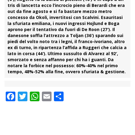
tris di lancetta ecco l’incrocio pieno di
Berardi
che era
out da fine agosto e si fa bastare mezzo metro
concesso da Okoli, invertitosi con Scalvini. Esauritasi
la sfuriata emiliana, i nuovi ingressi Hojlund e Boga
aprono per il tentativo da fuori di De Roon (27′). Il
danesone soffia l’attrezzo a Toljan (36′) sparando sui
piedi del volto noto tra i legni, il franco-ivoriano, altro
ex di turno, in ripartenza l’affida a Ruggeri che calcia a
lato in corsa (44′). Ultimo sussulto di Alvarez al 92′,
smorzato e senza affanno per chi ha i guanti. Da
notare la forbice nel possesso: 60%-40% nel primo
tempo, 48%-52% alla fine, ovvero sfuriata & gestione.
Facebook
Twitter
WhatsApp
Email
Condividi