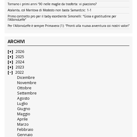
Tornano i primi anni ’90 nelle maglie da trasferta: vi piacciono?
Atalanta, col Mantova di Modesto non basta Samardzic: 1-1
Primo contratto pro per il baby esordiente Simonelli: “Gioia e gratitudine per
l’AlbinoLeffe”
Per l’AlbinoLeffe è sempre Primavera (1): “Pronti alla nuova avventura coi nostri valori”
ARCHIVI
2026
2025
2024
2023
2022
Dicembre
Novembre
Ottobre
Settembre
Agosto
Luglio
Giugno
Maggio
Aprile
Marzo
Febbraio
Gennaio