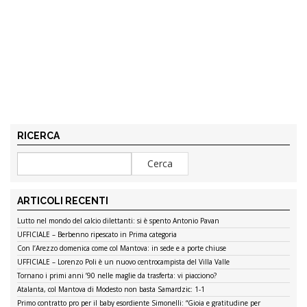
RICERCA
ARTICOLI RECENTI
Lutto nel mondo del calcio dilettanti: si è spento Antonio Pavan
UFFICIALE – Berbenno ripescato in Prima categoria
Con l’Arezzo domenica come col Mantova: in sede e a porte chiuse
UFFICIALE – Lorenzo Poli è un nuovo centrocampista del Villa Valle
Tornano i primi anni ’90 nelle maglie da trasferta: vi piacciono?
Atalanta, col Mantova di Modesto non basta Samardzic: 1-1
Primo contratto pro per il baby esordiente Simonelli: “Gioia e gratitudine per