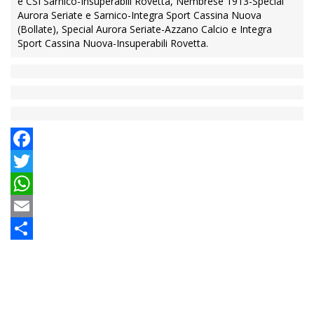
e CSI Sarnico-Insuperabili Rovetta, Nembrese 1913-Special
Aurora Seriate e Sarnico-Integra Sport Cassina Nuova
(Bollate), Special Aurora Seriate-Azzano Calcio e Integra
Sport Cassina Nuova-Insuperabili Rovetta.
Facebook
Twitter
WhatsApp
Email
Condividi