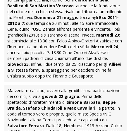
Basilica di San Martino Vescovo
, anche se la fondazione
del culto e della chiesa stessa risale addirittura a un millennio
fa. Pronti, via.
Domenica 21 maggio
tocca agli
Eso 2011-
2012 a 7
: due tempi da 20 minuti, alle 15 apre Immacolata-
Cene, quindi l’USO Zanica affronta perdente e vincente. I più
grandicelli (2010) a 9 saranno di scena, invece,
martedì 23
:
si comincia alle 18.30 con Falco Albino-Oratori AlzaNese con
l’Immacolata ad attendere l’esito della sfida.
Mercoledì 24
,
ancora i più piccoli a 7: 18.30 Cene-Oratori AlzaNese e
sempre i padroni di casa chiamati all’uno-due di sfide.
Giovedì 25
, infine, i due tempi da 25′ ciascuno per gli
Allievi
a 9
: stessa formula, spareggiano per decidere chi ne fa
un’altra subito dopo tra Fiorano e Brusaporto.
Ma veniamo al clou, ovvero alla graditissima partecipazione
dei comici, si va a
giovedì 22 giugno
. Prima dello
spettacolo d’intrattenimento di
Simone Barbato, Beppe
Braida, Stefano Chiodaroli e Max Cavallari
, le partite. In
coda al torneo vero e proprio, quelle miste Special/NIC
Nazionale Italiana Comici presieduta e capitanata da
Salvatore Ferrara
. Dalle 18, Nembrese 1913-Azzano Calcio