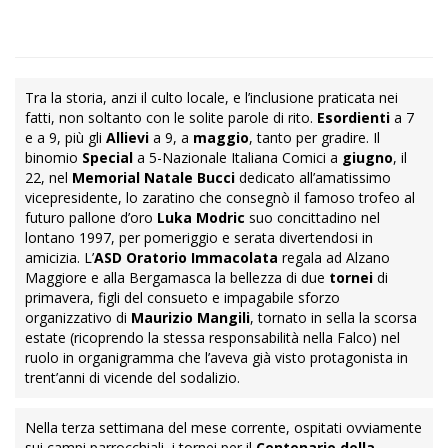
Tra la storia, anzi il culto locale, e l’inclusione praticata nei
fatti, non soltanto con le solite parole di rito.
Esordienti
a 7
e a 9, più gli
Allievi
a 9, a
maggio
, tanto per gradire. Il
binomio
Special
a 5-Nazionale Italiana Comici a
giugno
, il
22, nel
Memorial Natale Bucci
dedicato all’amatissimo
vicepresidente, lo zaratino che consegnò il famoso trofeo al
futuro pallone d’oro
Luka Modric
suo concittadino nel
lontano 1997, per pomeriggio e serata divertendosi in
amicizia. L’
ASD Oratorio Immacolata
regala ad Alzano
Maggiore e alla Bergamasca la bellezza di due
tornei
di
primavera, figli del consueto e impagabile sforzo
organizzativo di
Maurizio Mangili
, tornato in sella la scorsa
estate (ricoprendo la stessa responsabilità nella Falco) nel
ruolo in organigramma che l’aveva già visto protagonista in
trent’anni di vicende del sodalizio.
Nella terza settimana del mese corrente, ospitati ovviamente
sui campi parrocchiali, i tornei per il
Centenario della