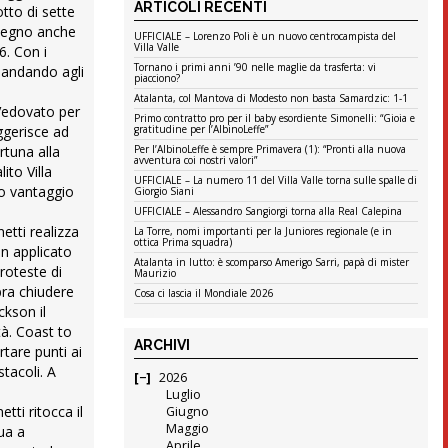
ARTICOLI RECENTI
otto di sette
a segno anche
UFFICIALE – Lorenzo Poli è un nuovo centrocampista del
Villa Valle
6. Con i
Tornano i primi anni ’90 nelle maglie da trasferta: vi
mandando agli
piacciono?
Atalanta, col Mantova di Modesto non basta Samardzic: 1-1
e Vedovato per
Primo contratto pro per il baby esordiente Simonelli: “Gioia e
uggerisce ad
gratitudine per l’AlbinoLeffe”
rtuna alla
Per l’AlbinoLeffe è sempre Primavera (1): “Pronti alla nuova
avventura coi nostri valori”
ito Villa
UFFICIALE – La numero 11 del Villa Valle torna sulle spalle di
mo vantaggio
Giorgio Siani
UFFICIALE – Alessandro Sangiorgi torna alla Real Calepina
etti realizza
La Torre, nomi importanti per la Juniores regionale (e in
ottica Prima squadra)
on applicato
Atalanta in lutto: è scomparso Amerigo Sarri, papà di mister
roteste di
Maurizio
mbra chiudere
Cosa ci lascia il Mondiale 2026
ckson il
tà. Coast to
ARCHIVI
tare punti ai
stacoli. A
2026
Luglio
ti ritocca il
Giugno
Maggio
nua a
Aprile