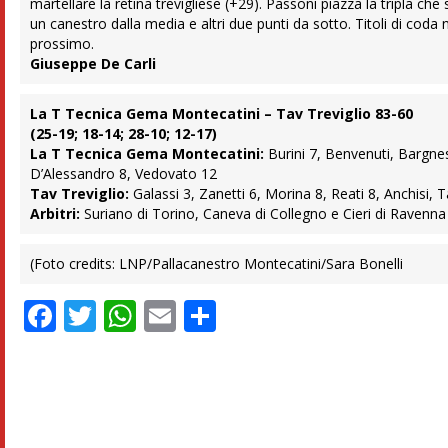
martellare la retina trevigliese (+29). Passoni piazza la tripla che 
un canestro dalla media e altri due punti da sotto. Titoli di co
prossimo.
Giuseppe De Carli
La T Tecnica Gema Montecatini – Tav Treviglio 83-60
(25-19; 18-14; 28-10; 12-17)
La T Tecnica Gema Montecatini:
Burini 7, Benvenuti, Bargnes
D’Alessandro 8, Vedovato 12
Tav Treviglio:
Galassi 3, Zanetti 6, Morina 8, Reati 8, Anchisi, Ta
Arbitri:
Suriano di Torino, Caneva di Collegno e Cieri di Ravenna
(Foto credits: LNP/Pallacanestro Montecatini/Sara Bonelli
Facebook
Twitter
WhatsApp
Email
Condividi