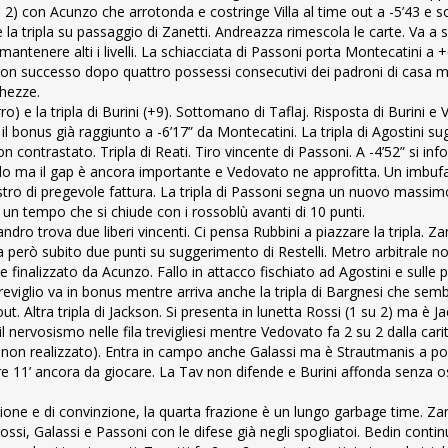
 su 2) con Acunzo che arrotonda e costringe Villa al time out a -5’43 e s
che la tripla su passaggio di Zanetti. Andreazza rimescola le carte. Va 
antenere alti i livelli. La schiacciata di Passoni porta Montecatini a +
e con successo dopo quattro possessi consecutivi dei padroni di casa 
ghezze.
erro) e la tripla di Burini (+9). Sottomano di Taflaj. Risposta di Burini 
il bonus già raggiunto a -6’17” da Montecatini. La tripla di Agostini s
contrastato. Tripla di Reati. Tiro vincente di Passoni. A -4’52” si info
o ma il gap è ancora importante e Vedovato ne approfitta. Un imbufal
anestro di pregevole fattura. La tripla di Passoni segna un nuovo massi
o un tempo che si chiude con i rossoblù avanti di 10 punti.
ro trova due liberi vincenti. Ci pensa Rubbini a piazzare la tripla. Zan
va però subito due punti su suggerimento di Restelli. Metro arbitrale n
 finalizzato da Acunzo. Fallo in attacco fischiato ad Agostini e sulle p
. Treviglio va in bonus mentre arriva anche la tripla di Bargnesi che se
ut. Altra tripla di Jackson. Si presenta in lunetta Rossi (1 su 2) ma è Ja
ervosismo nelle fila trevigliesi mentre Vedovato fa 2 su 2 dalla cari
vo non realizzato). Entra in campo anche Galassi ma è Strautmanis a por
oltre 11’ ancora da giocare. La Tav non difende e Burini affonda senza o
e e di convinzione, la quarta frazione è un lungo garbage time. Zanet
Rossi, Galassi e Passoni con le difese già negli spogliatoi. Bedin conti