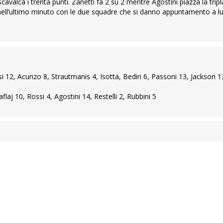
scavalca i trenta punti. Zanetti fa 2 su 2 mentre Agostini piazza la tripl
da nell’ultimo minuto con le due squadre che si danno appuntamento a l
i 12, Acunzo 8, Strautmanis 4, Isotta, Bedin 6, Passoni 13, Jackson 1
flaj 10, Rossi 4, Agostini 14, Restelli 2, Rubbini 5