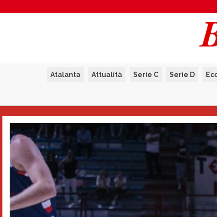
Atalanta
Attualità
Serie C
Serie D
Ec