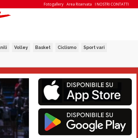
Fotogallery
Area Riservata
I NOSTRI CONTATTI
nili
Volley
Basket
Ciclismo
Sport vari