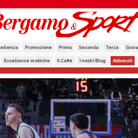
cellenza
Promozione
Prima
Seconda
Terza
Giova
Eccellenze orobiche
Il Caffè
I nostri Blog
Abbonati