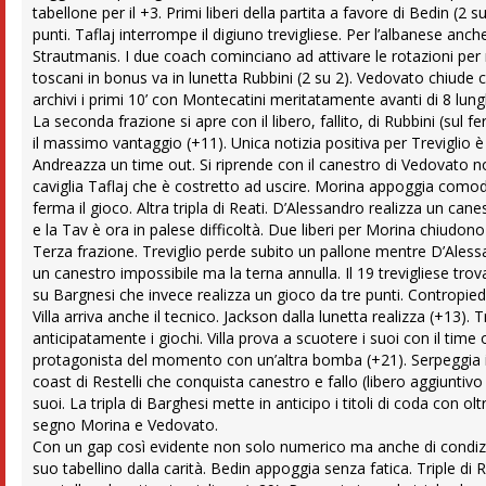
tabellone per il +3. Primi liberi della partita a favore di Bedin (2
punti. Taflaj interrompe il digiuno trevigliese. Per l’albanese an
Strautmanis. I due coach cominciano ad attivare le rotazioni per m
toscani in bonus va in lunetta Rubbini (2 su 2). Vedovato chiud
archivi i primi 10’ con Montecatini meritatamente avanti di 8 lun
La seconda frazione si apre con il libero, fallito, di Rubbini (sul f
il massimo vantaggio (+11). Unica notizia positiva per Treviglio è 
Andreazza un time out. Si riprende con il canestro di Vedovato non 
caviglia Taflaj che è costretto ad uscire. Morina appoggia comod
ferma il gioco. Altra tripla di Reati. D’Alessandro realizza un c
e la Tav è ora in palese difficoltà. Due liberi per Morina chiudon
Terza frazione. Treviglio perde subito un pallone mentre D’Alessand
un canestro impossibile ma la terna annulla. Il 19 trevigliese tro
su Bargnesi che invece realizza un gioco da tre punti. Contropiede
Villa arriva anche il tecnico. Jackson dalla lunetta realizza (+13)
anticipatamente i giochi. Villa prova a scuotere i suoi con il time o
protagonista del momento con un’altra bomba (+21). Serpeggia il n
coast di Restelli che conquista canestro e fallo (libero aggiunti
suoi. La tripla di Barghesi mette in anticipo i titoli di coda con 
segno Morina e Vedovato.
Con un gap così evidente non solo numerico ma anche di condizion
suo tabellino dalla carità. Bedin appoggia senza fatica. Triple di 