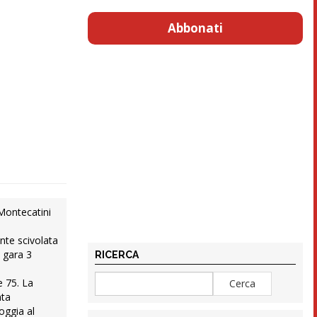
Abbonati
 Montecatini
nte scivolata
 gara 3
RICERCA
e 75. La
nta
oggia al