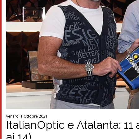
venerdì 1 Ottobre 2021
ItalianOptic e Atalanta: 11
ai 14)