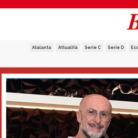
Atalanta
Attualità
Serie C
Serie D
Ec