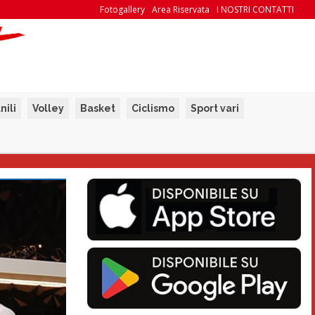
Fotogallery
Area Riservata
I NOSTRI CONTATTI
nili
Volley
Basket
Ciclismo
Sport vari