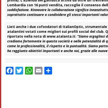
prima). L’azienda bergamasca attiva da oltre un trentennio
Lombardia con 16 punti vendita, raccoglie il consenso de
soddisfazione. Rinnovare la collaborazione significa innanzitutto
soprattutto continuare a condividere gli stessi importanti valor
Lieti anche i due cofondatori di ItalianOptic, strumentale
atalantini votati come migliori sui profili social del club.
riportato nella nota di www.atalanta.it:
“Siamo orgogliosi di
crediamo fortemente in questa società e nelle potenzialità di 
come la professionalità, il rispetto e la puntualità. Siamo par
ha raggiunto obiettivi importanti e anche noi, grazie alle nuov
Facebook
Twitter
WhatsApp
Email
Condividi