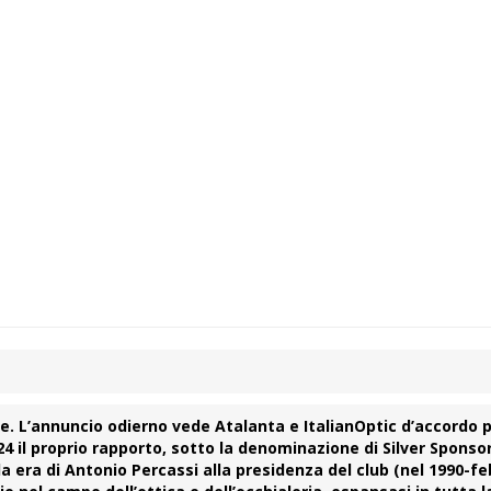
re
. L’annuncio odierno vede
Atalanta
e
ItalianOptic
d’accordo 
 il proprio rapporto, sotto la denominazione di Silver Sponso
da era di
Antonio
Percassi
alla presidenza del club (nel 1990-feb