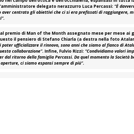
 nel campo dell’ottica e dell’occhialeria, espansasi in tutta l
ll’amministratore delegato nerazzurro
Luca Percassi
:
“È davver
 aver centrato gli obiettivi che ci si era prefissati di raggiungere, 
i”
.
 al premio di
Man of the Month
assegnato mese per mese ai g
 Questo il pensiero di Stefano
Chiarla
(a destra nella foto Atalan
 poter ufficializzare il rinnovo, sono anni che siamo al fianco di Ata
questa collaborazione”
. Infine, Fulvio Rizzi:
“Condividiamo valori imp
tner dal ritorno della famiglia Percassi. Da quel momento la Società
e aperture, ci siamo espansi sempre di più”
.