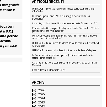
a
ARTICOLI RECENTI
o una grande
UFFICIALE – Lorenzo Poli è un nuovo centrocampista del
ma anche e
Villa Valle
Tornano i primi anni ’90 nelle maglie da trasferta: vi
piacciono?
Atalanta, col Mantova di Modesto non basta Samardzic: 1-1
iocatori
Primo contratto pro per il baby esordiente Simonelli: “Gioia e
ta B.C.)
gratitudine per l’AlbinoLeffe”
lanta perché
Per l’AlbinoLeffe è sempre Primavera (1): “Pronti alla nuova
avventura coi nostri valori”
ortanti
UFFICIALE – La numero 11 del Villa Valle torna sulle spalle di
 bergamasca
Giorgio Siani
UFFICIALE – Alessandro Sangiorgi torna alla Real Calepina
La Torre, nomi importanti per la Juniores regionale (e in
ottica Prima squadra)
Atalanta in lutto: è scomparso Amerigo Sarri, papà di mister
Maurizio
Cosa ci lascia il Mondiale 2026
ARCHIVI
2026
2025
2024
2023
2022