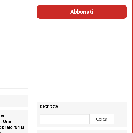
Abbonati
RICERCA
per
r. Una
braio ’94 la