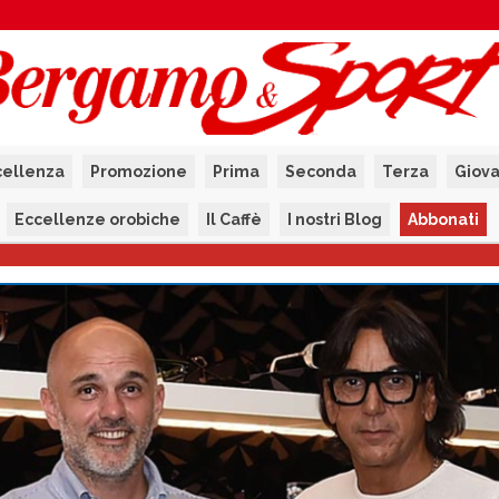
cellenza
Promozione
Prima
Seconda
Terza
Giova
Eccellenze orobiche
Il Caffè
I nostri Blog
Abbonati