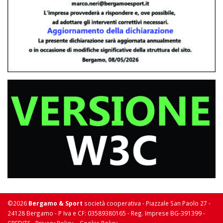
©2026
Bergamo & Sport
società cooperativa - Piazzale San Paolo 27 -
24128 Bergamo - P Iva e CF: 03589380165 - Reg. Imprese BG-391399 -
-
-