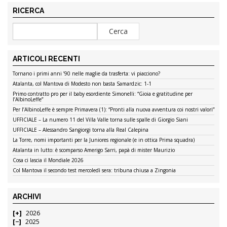
RICERCA
ARTICOLI RECENTI
Tornano i primi anni ’90 nelle maglie da trasferta: vi piacciono?
Atalanta, col Mantova di Modesto non basta Samardzic: 1-1
Primo contratto pro per il baby esordiente Simonelli: “Gioia e gratitudine per
l’AlbinoLeffe”
Per l’AlbinoLeffe è sempre Primavera (1): “Pronti alla nuova avventura coi nostri valori”
UFFICIALE – La numero 11 del Villa Valle torna sulle spalle di Giorgio Siani
UFFICIALE – Alessandro Sangiorgi torna alla Real Calepina
La Torre, nomi importanti per la Juniores regionale (e in ottica Prima squadra)
Atalanta in lutto: è scomparso Amerigo Sarri, papà di mister Maurizio
Cosa ci lascia il Mondiale 2026
Col Mantova il secondo test mercoledì sera: tribuna chiusa a Zingonia
ARCHIVI
2026
2025