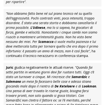
per ripartire”
.
“Non abbiamo fatto bene né sul piano tecnico né su quello
dell’aggressività. Pochi contrasti vinti, poca intensità, troppo
disordine. È stata una serata storta e dobbiamo cancellarla il
prima possibile.
L’Udinese
, ma lo si sapeva, ha giocatori di
forza, gambe e velocità. Nonostante i cinque cambi non siamo
riusciti a mantenere un’intensità giusta. Non ho visto bene
nessuno dei miei. Per
Scamacca
ci vuole molta pazienza e lui
deve mettercela tutta per tornare quello che era dopo il primo
infortunio: è passato un anno di mezzo, non è così facile”
, ha
continuato il tecnico nerazzurro in conferenza stampa.
Juric
giudica negativamente le attuali riserve.
“Quando fai
sette partite in ventuno giorni devi far ruotare tutti. Oggi c’è
stato un turnover a cinque. Mi rincresce che
Samardzic
e
Sulemana
un mese fa facessero belle cose e adesso stiano
giocando male dopo il rientro di
De Ketelaere
e di
Lookman
.
Uno pensa di aver trovato le riserve giuste, bisogna farsi
trovare pronti, non solo quando si gioca titolari. Con
Samardžić non c’entra il fattore ex: se l’è meritato, perché
aveva fatto bene in allenamento e prima di De Ketelaere aveva