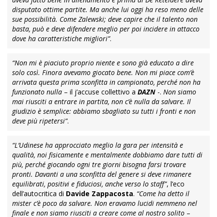
disputato ottime partite. Ma anche lui oggi ha reso meno delle
sue possibilità. Come Zalewski; deve capire che il talento non
basta, può e deve difendere meglio per poi incidere in attacco
dove ha caratteristiche migliori”
.
“Non mi è piaciuto proprio niente e sono già educato a dire
solo così. Finora avevamo giocato bene. Non mi piace com’è
arrivata questa prima sconfitta in campionato, perché non ha
funzionato nulla
– il j’accuse collettivo a
DAZN
-.
Non siamo
mai riusciti a entrare in partita, non c’è nulla da salvare. Il
giudizio è semplice: abbiamo sbagliato su tutti i fronti e non
deve più ripetersi”
.
“L’Udinese ha approcciato meglio la gara per intensità e
qualità, noi fisicamente e mentalmente dobbiamo dare tutti di
più, perché giocando ogni tre giorni bisogna farsi trovare
pronti. Davanti a una sconfitta del genere si deve rimanere
equilibrati, positivi e fiduciosi, anche verso lo staff”
, l’eco
dell’autocritica di
Davide Zappacosta
.
“Come ha detto il
mister c’è poco da salvare. Non eravamo lucidi nemmeno nel
finale e non siamo riusciti a creare come al nostro solito
–